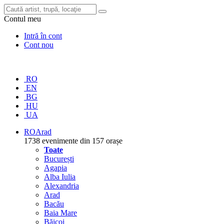
Contul meu
Intră în cont
Cont nou
RO
EN
BG
HU
UA
RO
Arad
1738 evenimente din 157 orașe
Toate
București
Agapia
Alba Iulia
Alexandria
Arad
Bacău
Baia Mare
Băicoi