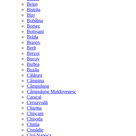
Beiuș
Bistrița
Blaj
Bobâlna
Borsec
Botoșani
Brăila
Brașov
Breb
Brezoi
Bucov
Buftea
Buzău
Călărași
Câmpina
Câmpulung
Câmpulung Moldovenesc
Caracal
Cernavodă
Chiajna
Chișcani
Chișoda
Chitila
Cisnădie
Cluj-Napoca