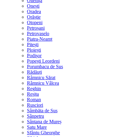
Oltenița
Onești
Oradea
Orăștie
Otopeni
Petroșani
Petrovaselo
Piatra-Neamț
Pitești
Ploiești
Podișor
Popești Leordeni
Porumbacu de Sus
Rădăuți
Râmnicu Sărat
Râmnicu Vâlcea
Reghin
Reșița
Roman
Rusciori
Sâmbăta de Sus
Sânpetru
Sântana de Mureș
Satu Mare
Sfântu Gheorghe