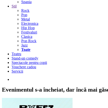
Spania
Stil
Rock
Pop
Metal
Electronica
Hip Hop
Festivaluri
Clasica
Pop Rock
Jazz
Toate
Teatru
Stand-up comedy
Spectacole pentru copii
Vouchere cadou
Servicii
Evenimentul s-a încheiat,
dar încă mai găseș