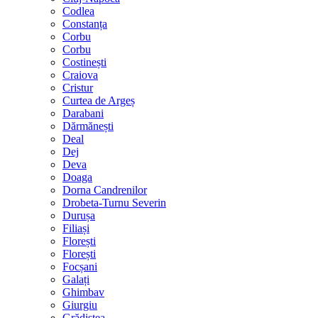
Codlea
Constanța
Corbu
Corbu
Costinești
Craiova
Cristur
Curtea de Argeș
Darabani
Dărmănești
Deal
Dej
Deva
Doaga
Dorna Candrenilor
Drobeta-Turnu Severin
Durușa
Filiași
Florești
Florești
Focșani
Galați
Ghimbav
Giurgiu
Grădiștea