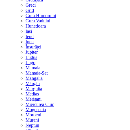
Greci
Grid
Gura Humorului
Gura Vadului
Hunedoara
Iași
Ieud
Ineu
Însurăței
Jupiter
Luduș
Lugoj
Mamaia
Mamaia-Sat
Mangalia
Mărgău
Marghita
Mediaș
Merișani
Miercurea Ciuc
Mogoșoaia
Moroeni
Murani
Neptun