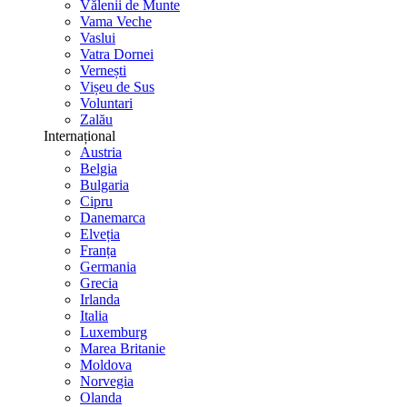
Vălenii de Munte
Vama Veche
Vaslui
Vatra Dornei
Vernești
Vișeu de Sus
Voluntari
Zalău
Internațional
Austria
Belgia
Bulgaria
Cipru
Danemarca
Elveția
Franța
Germania
Grecia
Irlanda
Italia
Luxemburg
Marea Britanie
Moldova
Norvegia
Olanda