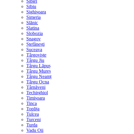
Sibiel
Sibiu
Sighișoara
Simeria
Slănic
Slatina
Slobozia
Snagov
Ștefănești
Suceava
Târgoviște
Târgu Jiu
Târgu Lăpuș
Târgu Mureș
Târgu Neamț
Târgu Ocna
Târnăveni
Techirghiol
Timișoara
Tinca
Toplița
Tulcea
Turceni
Turda
Vadu Oii