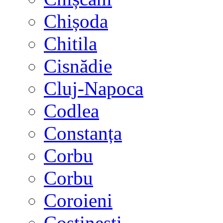
Chișoda
Chitila
Cisnădie
Cluj-Napoca
Codlea
Constanța
Corbu
Corbu
Coroieni
Costinești