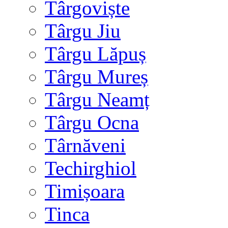
Târgoviște
Târgu Jiu
Târgu Lăpuș
Târgu Mureș
Târgu Neamț
Târgu Ocna
Târnăveni
Techirghiol
Timișoara
Tinca