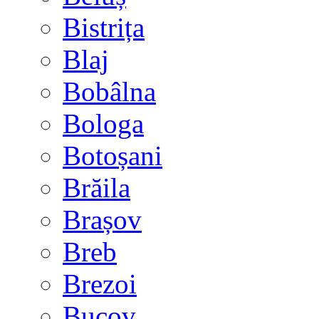
Bistrița
Blaj
Bobâlna
Bologa
Botoșani
Brăila
Brașov
Breb
Brezoi
Bucov