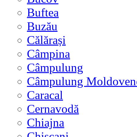
Buftea
Buzău
Călărași
Câmpina
Câmpulung
Câmpulung Moldoven
Caracal
Cernavodă
Chiajna
Chișcani