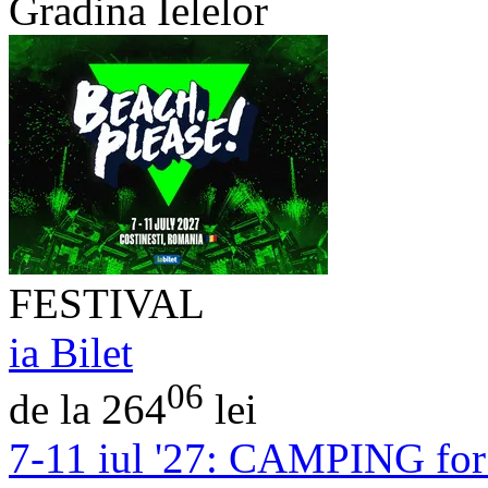
Gradina Ielelor
FESTIVAL
ia Bilet
06
de la 264
lei
7-11 iul '27:
CAMPING for B