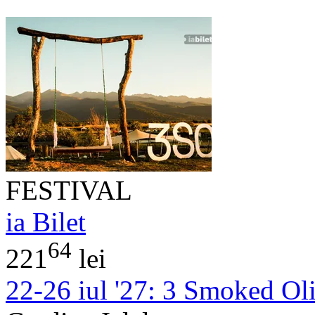
FESTIVAL
ia Bilet
64
221
lei
22-26 iul '27:
3 Smoked Oliv