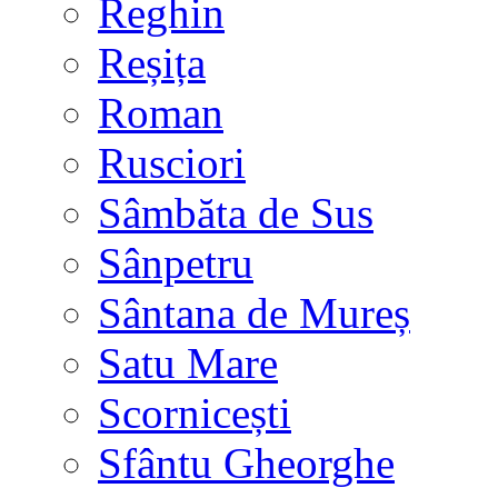
Reghin
Reșița
Roman
Rusciori
Sâmbăta de Sus
Sânpetru
Sântana de Mureș
Satu Mare
Scornicești
Sfântu Gheorghe