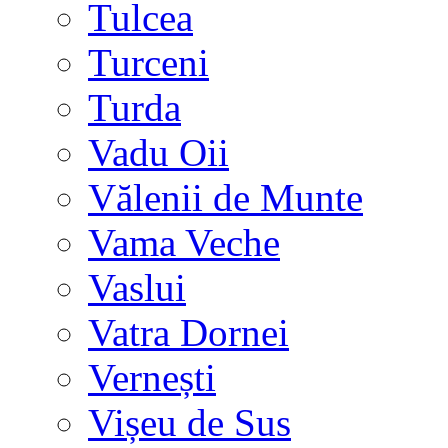
Tulcea
Turceni
Turda
Vadu Oii
Vălenii de Munte
Vama Veche
Vaslui
Vatra Dornei
Vernești
Vișeu de Sus