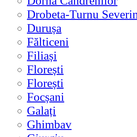
Dorna Candrenilor
Drobeta-Turnu Severi
Durușa
Fălticeni
Filiași
Florești
Florești
Focșani
Galați
Ghimbav