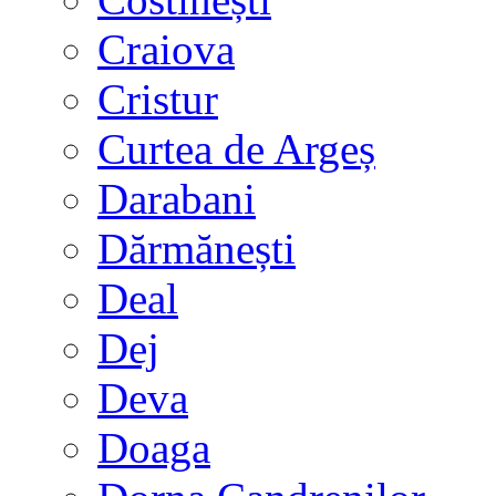
Craiova
Cristur
Curtea de Argeș
Darabani
Dărmănești
Deal
Dej
Deva
Doaga