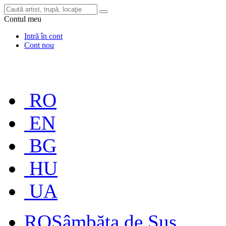
Contul meu
Intră în cont
Cont nou
RO
EN
BG
HU
UA
RO
Sâmbăta de Sus