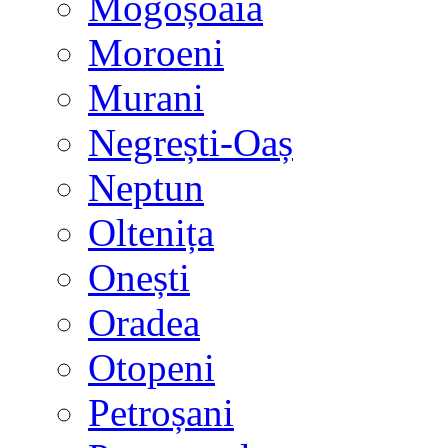
Mogoșoaia
Moroeni
Murani
Negrești-Oaș
Neptun
Oltenița
Onești
Oradea
Otopeni
Petroșani