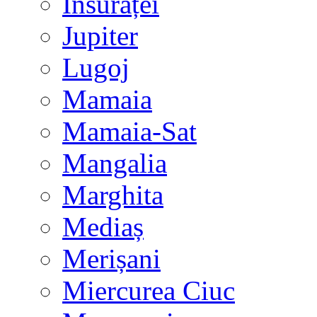
Însurăței
Jupiter
Lugoj
Mamaia
Mamaia-Sat
Mangalia
Marghita
Mediaș
Merișani
Miercurea Ciuc