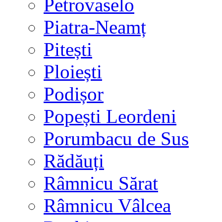
Petrovaselo
Piatra-Neamț
Pitești
Ploiești
Podișor
Popești Leordeni
Porumbacu de Sus
Rădăuți
Râmnicu Sărat
Râmnicu Vâlcea