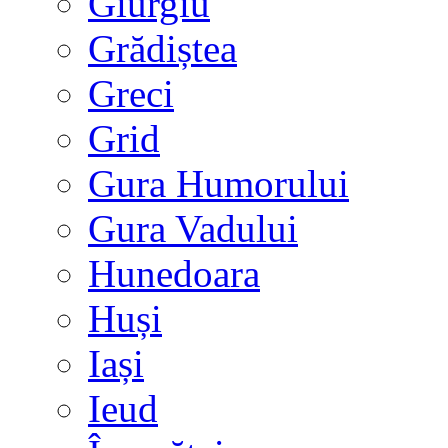
Giurgiu
Grădiștea
Greci
Grid
Gura Humorului
Gura Vadului
Hunedoara
Huși
Iași
Ieud