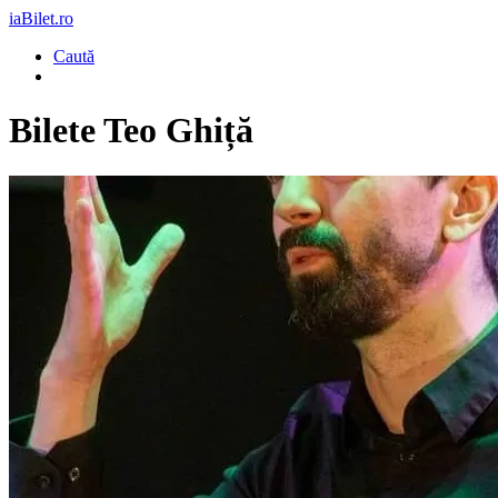
iaBilet.ro
Caută
Bilete
Teo Ghiță