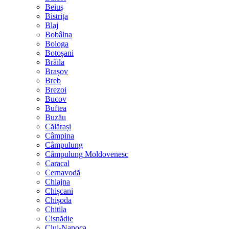
Beiuș
Bistrița
Blaj
Bobâlna
Bologa
Botoșani
Brăila
Brașov
Breb
Brezoi
Bucov
Buftea
Buzău
Călărași
Câmpina
Câmpulung
Câmpulung Moldovenesc
Caracal
Cernavodă
Chiajna
Chișcani
Chișoda
Chitila
Cisnădie
Cluj-Napoca