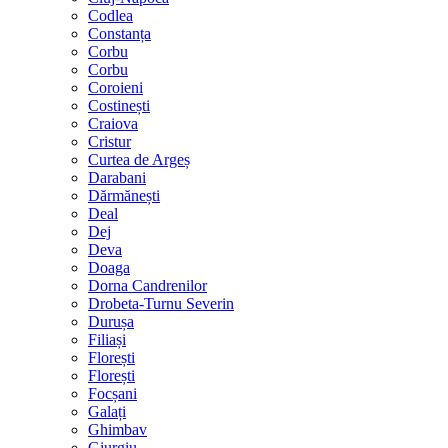
Codlea
Constanța
Corbu
Corbu
Coroieni
Costinești
Craiova
Cristur
Curtea de Argeș
Darabani
Dărmănești
Deal
Dej
Deva
Doaga
Dorna Candrenilor
Drobeta-Turnu Severin
Durușa
Filiași
Florești
Florești
Focșani
Galați
Ghimbav
Giurgiu