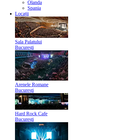
Olanda
Spania
Locații
Sala Palatului
București
Arenele Romane
București
Hard Rock Cafe
București