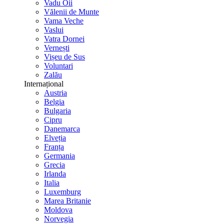
Vadu Oii
Vălenii de Munte
Vama Veche
Vaslui
Vatra Dornei
Vernești
Vișeu de Sus
Voluntari
Zalău
Internațional
Austria
Belgia
Bulgaria
Cipru
Danemarca
Elveția
Franța
Germania
Grecia
Irlanda
Italia
Luxemburg
Marea Britanie
Moldova
Norvegia