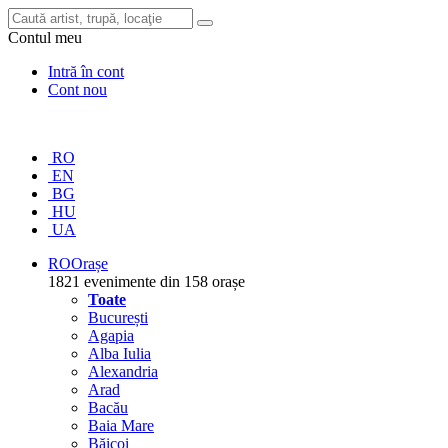
Contul meu
Intră în cont
Cont nou
RO
EN
BG
HU
UA
RO
Orașe
1821 evenimente din 158 orașe
Toate
București
Agapia
Alba Iulia
Alexandria
Arad
Bacău
Baia Mare
Băicoi