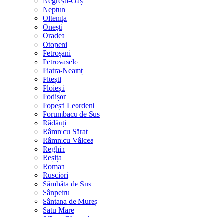
Negrești-Oaș
Neptun
Oltenița
Onești
Oradea
Otopeni
Petroșani
Petrovaselo
Piatra-Neamț
Pitești
Ploiești
Podișor
Popești Leordeni
Porumbacu de Sus
Rădăuți
Râmnicu Sărat
Râmnicu Vâlcea
Reghin
Reșița
Roman
Rusciori
Sâmbăta de Sus
Sânpetru
Sântana de Mureș
Satu Mare