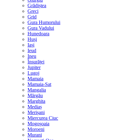
Grădiștea
Greci
Grid
Gura Humorului
Gura Vadului
Hunedoara
Huși
Iași
Ieud
Ineu
Însurăței
Jupiter
Lugoj
Mamaia
Mamaia-Sat
Mangalia
Mărgău
Marghita
Mediaș
Merișani
Miercurea Ciuc
Mogoșoaia
Moroeni
Murani