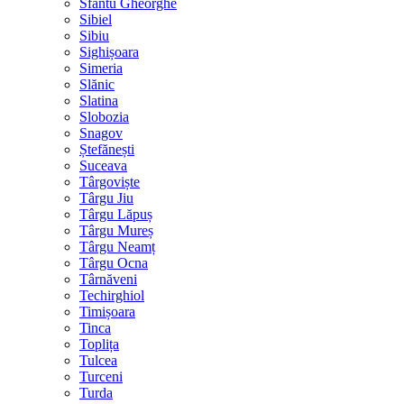
Sfântu Gheorghe
Sibiel
Sibiu
Sighișoara
Simeria
Slănic
Slatina
Slobozia
Snagov
Ștefănești
Suceava
Târgoviște
Târgu Jiu
Târgu Lăpuș
Târgu Mureș
Târgu Neamț
Târgu Ocna
Târnăveni
Techirghiol
Timișoara
Tinca
Toplița
Tulcea
Turceni
Turda