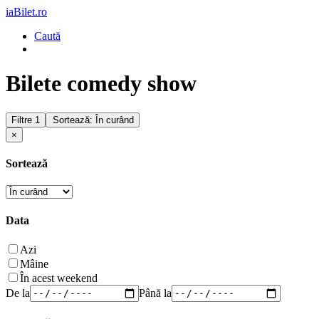
iaBilet.ro
Caută
Bilete comedy show
Filtre
1
Sortează: În curând
×
Sortează
Data
Azi
Mâine
În acest weekend
De la
Până la