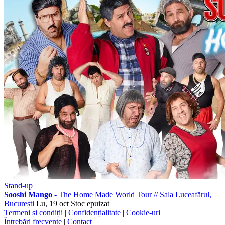
Stand-up
Sooshi Mango
- The Home Made World Tour
//
Sala Luceafărul,
București
Lu, 19 oct
Stoc epuizat
Termeni și condiții
|
Confidențialitate
|
Cookie-uri
|
Întrebări frecvente
|
Contact