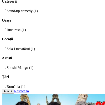
Categorii
Stand-up comedy (1)
Orașe
București (1)
Locații
Sala Luceafărul (1)
Artiști
Sooshi Mango (1)
Țări
România (1)
Resetează