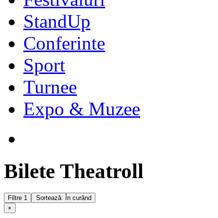
StandUp
Conferinte
Sport
Turnee
Expo & Muzee
Bilete Theatroll
Filtre
1
Sortează: În curând
×