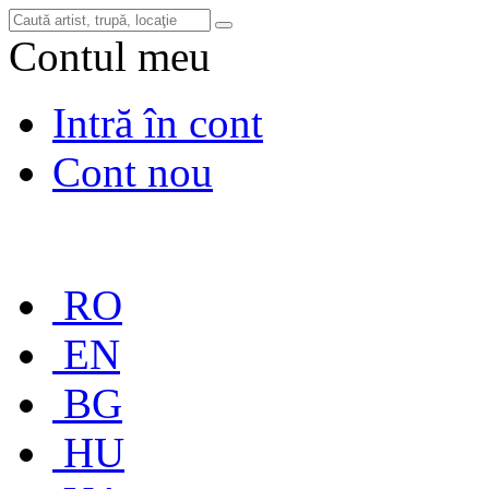
Contul meu
Intră în cont
Cont nou
RO
EN
BG
HU