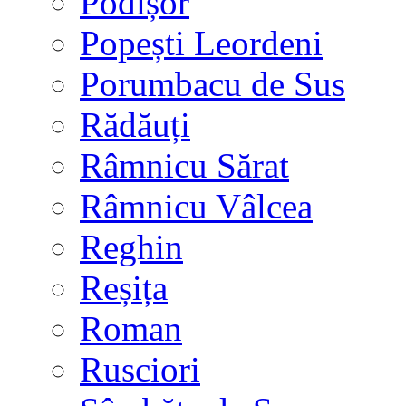
Podișor
Popești Leordeni
Porumbacu de Sus
Rădăuți
Râmnicu Sărat
Râmnicu Vâlcea
Reghin
Reșița
Roman
Rusciori