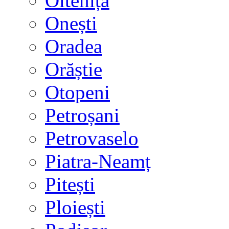
Oltenița
Onești
Oradea
Orăștie
Otopeni
Petroșani
Petrovaselo
Piatra-Neamț
Pitești
Ploiești