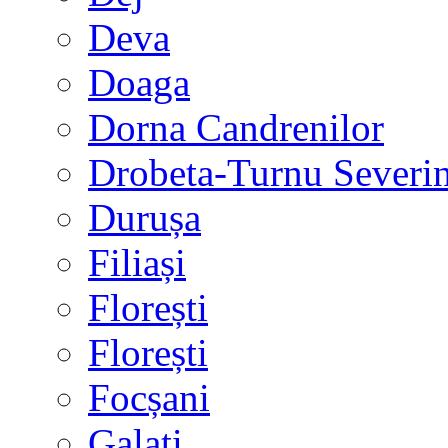
Deva
Doaga
Dorna Candrenilor
Drobeta-Turnu Severi
Durușa
Filiași
Florești
Florești
Focșani
Galați