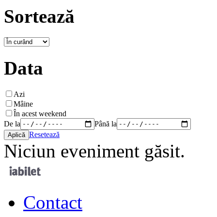
Sortează
Data
Azi
Mâine
În acest weekend
De la
Până la
Resetează
Niciun eveniment găsit.
Contact