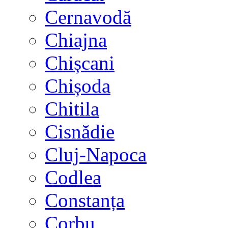
Cernavodă
Chiajna
Chișcani
Chișoda
Chitila
Cisnădie
Cluj-Napoca
Codlea
Constanța
Corbu