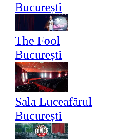
București
The Fool
București
Sala Luceafărul
București