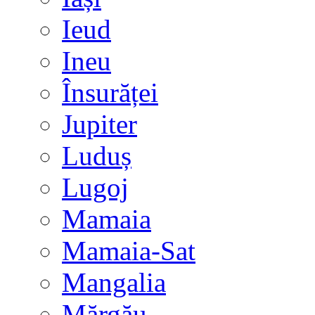
Ieud
Ineu
Însurăței
Jupiter
Luduș
Lugoj
Mamaia
Mamaia-Sat
Mangalia
Mărgău