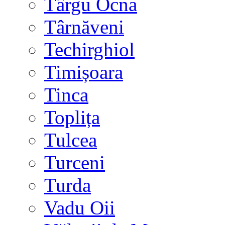
Târgu Ocna
Târnăveni
Techirghiol
Timișoara
Tinca
Toplița
Tulcea
Turceni
Turda
Vadu Oii