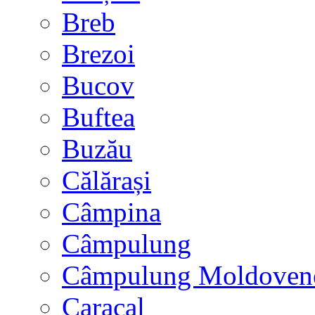
Breb
Brezoi
Bucov
Buftea
Buzău
Călărași
Câmpina
Câmpulung
Câmpulung Moldoven
Caracal