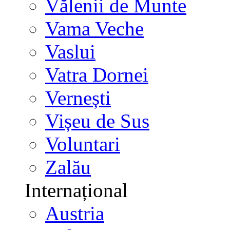
Vălenii de Munte
Vama Veche
Vaslui
Vatra Dornei
Vernești
Vișeu de Sus
Voluntari
Zalău
Internațional
Austria