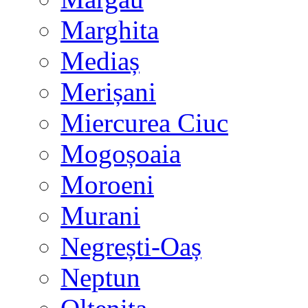
Marghita
Mediaș
Merișani
Miercurea Ciuc
Mogoșoaia
Moroeni
Murani
Negrești-Oaș
Neptun