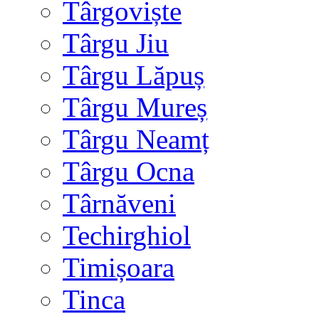
Târgoviște
Târgu Jiu
Târgu Lăpuș
Târgu Mureș
Târgu Neamț
Târgu Ocna
Târnăveni
Techirghiol
Timișoara
Tinca