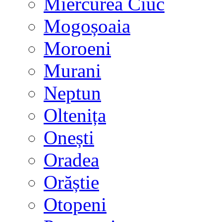
Miercurea Ciuc
Mogoșoaia
Moroeni
Murani
Neptun
Oltenița
Onești
Oradea
Orăștie
Otopeni