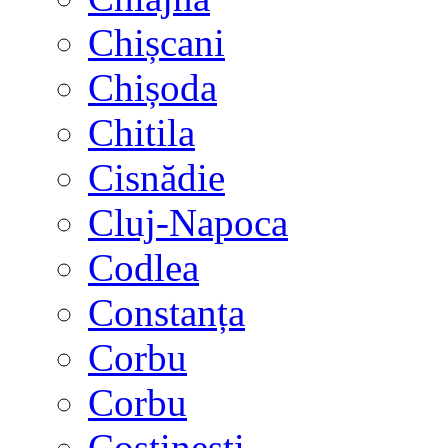
Chișcani
Chișoda
Chitila
Cisnădie
Cluj-Napoca
Codlea
Constanța
Corbu
Corbu
Costinești