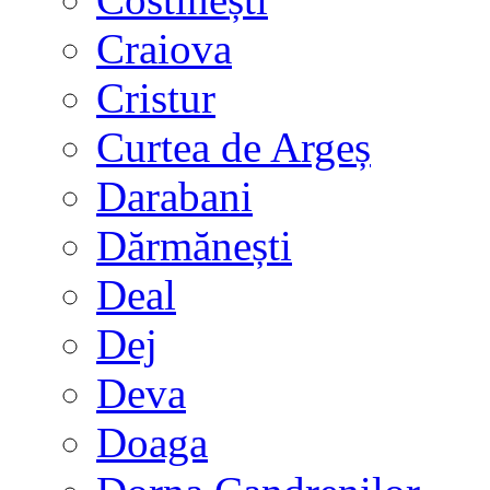
Craiova
Cristur
Curtea de Argeș
Darabani
Dărmănești
Deal
Dej
Deva
Doaga