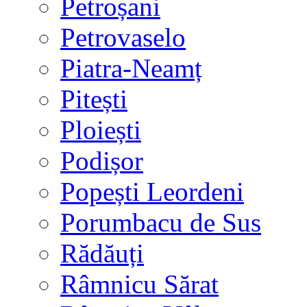
Petroșani
Petrovaselo
Piatra-Neamț
Pitești
Ploiești
Podișor
Popești Leordeni
Porumbacu de Sus
Rădăuți
Râmnicu Sărat