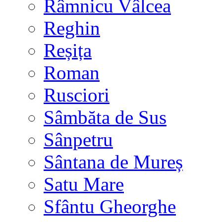
Râmnicu Vâlcea
Reghin
Reșița
Roman
Rusciori
Sâmbăta de Sus
Sânpetru
Sântana de Mureș
Satu Mare
Sfântu Gheorghe