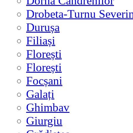
Dorna Candrenilor
Drobeta-Turnu Severi
Durușa
Filiași
Florești
Florești
Focșani
Galați
Ghimbav
Giurgiu