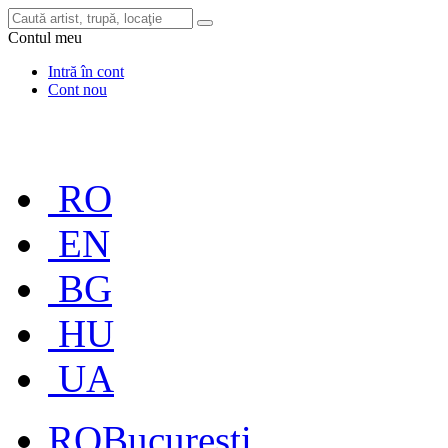
Contul meu
Intră în cont
Cont nou
RO
EN
BG
HU
UA
RO
București