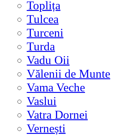
Toplița
Tulcea
Turceni
Turda
Vadu Oii
Vălenii de Munte
Vama Veche
Vaslui
Vatra Dornei
Vernești