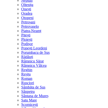
Neptun
Oltenița
Onești
Oradea
Otopeni
Petroșani
Petrovaselo
Piatra-Neamț
Pitești
Ploiești
Podișor
Popești Leordeni
Porumbacu de Sus
Rădăuți
Râmnicu Sărat
Râmnicu Vâlcea
Reghin
Reșița
Roman
Rusciori
Sâmbăta de Sus
Sânpetru
Sântana de Mureș
Satu Mare
Scornicești