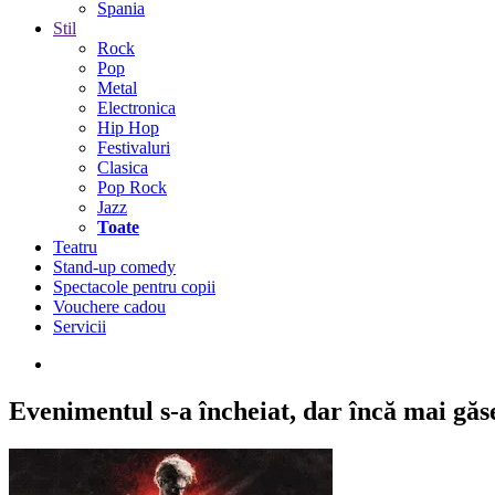
Spania
Stil
Rock
Pop
Metal
Electronica
Hip Hop
Festivaluri
Clasica
Pop Rock
Jazz
Toate
Teatru
Stand-up comedy
Spectacole pentru copii
Vouchere cadou
Servicii
Evenimentul s-a încheiat,
dar încă mai găseș