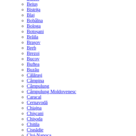
Beiuș
Bistrița
Blaj
Bobâlna
Bologa
Botoșani
Brăila
Brașov
Breb
Brezoi
Bucov
Buftea
Buzău
Călărași
Câmpina
Câmpulung
Câmpulung Moldovenesc
Caracal
Cernavodă
Chiajna
Chișcani
Chișoda
Chitila
Cisnădie
Cluj-Napoca