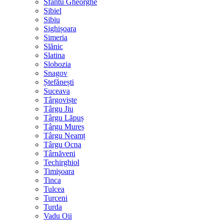
Sfântu Gheorghe
Sibiel
Sibiu
Sighișoara
Simeria
Slănic
Slatina
Slobozia
Snagov
Ștefănești
Suceava
Târgoviște
Târgu Jiu
Târgu Lăpuș
Târgu Mureș
Târgu Neamț
Târgu Ocna
Târnăveni
Techirghiol
Timișoara
Tinca
Tulcea
Turceni
Turda
Vadu Oii