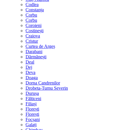
Codlea
Constanța
Corbu
Corbu
Coroieni
Costinești
Craiova
Cristur
Curtea de Argeș
Darabani
Dărmănești
Deal
Dej
Deva
Doaga
Dorna Candrenilor
Drobeta-Turnu Severin
Durușa
Fălticeni
Filiași
Florești
Florești
Focșani
Galați
Ghimbav