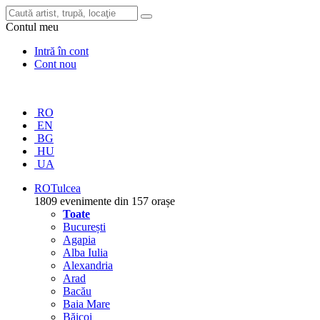
Contul meu
Intră în cont
Cont nou
RO
EN
BG
HU
UA
RO
Tulcea
1809 evenimente din 157 orașe
Toate
București
Agapia
Alba Iulia
Alexandria
Arad
Bacău
Baia Mare
Băicoi