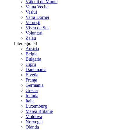
Vălenii de Munte
Vama Veche
Vaslui
Vatra Dornei
Vernești
Vișeu de Sus
Voluntari
Zalău
Internațional
Austria
Belgia
Bulgaria
Cipru
Danemarca
Elveția
Franța
Germania
Grecia
Irlanda
Italia
Luxemburg
Marea Britanie
Moldova
Norvegia
Olanda