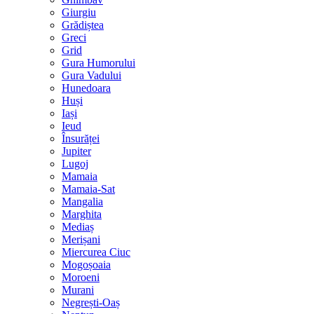
Giurgiu
Grădiștea
Greci
Grid
Gura Humorului
Gura Vadului
Hunedoara
Huși
Iași
Ieud
Însurăței
Jupiter
Lugoj
Mamaia
Mamaia-Sat
Mangalia
Marghita
Mediaș
Merișani
Miercurea Ciuc
Mogoșoaia
Moroeni
Murani
Negrești-Oaș