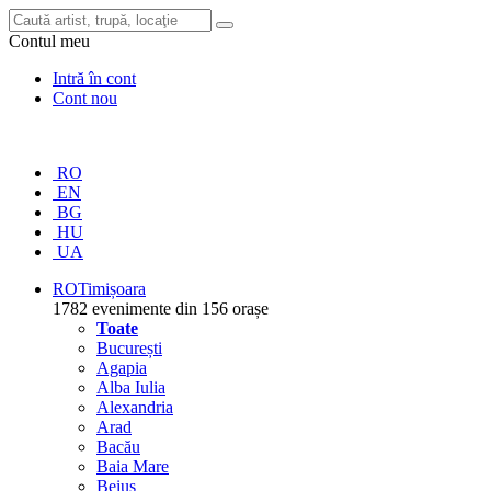
Contul meu
Intră în cont
Cont nou
RO
EN
BG
HU
UA
RO
Timișoara
1782 evenimente din 156 orașe
Toate
București
Agapia
Alba Iulia
Alexandria
Arad
Bacău
Baia Mare
Beiuș