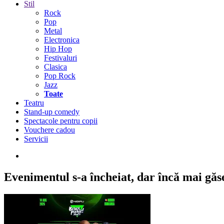
Stil
Rock
Pop
Metal
Electronica
Hip Hop
Festivaluri
Clasica
Pop Rock
Jazz
Toate
Teatru
Stand-up comedy
Spectacole pentru copii
Vouchere cadou
Servicii
Evenimentul s-a încheiat,
dar încă mai găseș