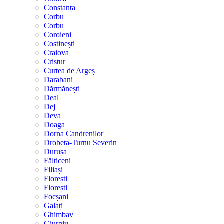
Constanța
Corbu
Corbu
Coroieni
Costinești
Craiova
Cristur
Curtea de Argeș
Darabani
Dărmănești
Deal
Dej
Deva
Doaga
Dorna Candrenilor
Drobeta-Turnu Severin
Durușa
Fălticeni
Filiași
Florești
Florești
Focșani
Galați
Ghimbav
Giurgiu