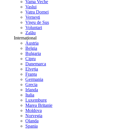
Vama Veche
Vaslui
Vatra Dornei
Vernești
Vișeu de Sus
Voluntari
Zalău
Internațional
Austria
Belgia
Bulgaria
Cipru
Danemarca
Elveția
Franța
Germania
Grecia
Irlanda
Italia
Luxemburg
Marea Britanie
Moldova
Norvegia
Olanda
Spania