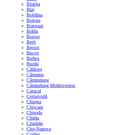
Bistrița
Blaj
Bobâlna
Bologa
Botoșani
Brăila
Brașov
Breb
Brezoi
Bucov
Buftea
Buzău
Călărași
Câmpina
Câmpulung
Câmpulung Moldovenesc
Caracal
Cernavodă
Chiajna
Chișcani
Chișoda
Chitila
Cisnădie
Cluj-Napoca
Codlea