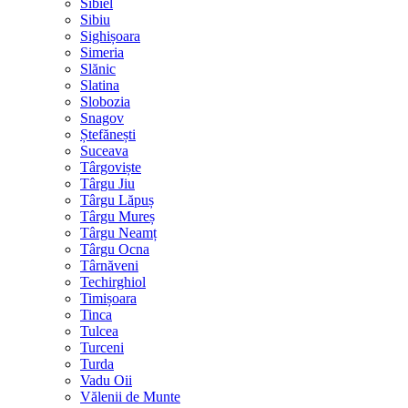
Sibiel
Sibiu
Sighișoara
Simeria
Slănic
Slatina
Slobozia
Snagov
Ștefănești
Suceava
Târgoviște
Târgu Jiu
Târgu Lăpuș
Târgu Mureș
Târgu Neamț
Târgu Ocna
Târnăveni
Techirghiol
Timișoara
Tinca
Tulcea
Turceni
Turda
Vadu Oii
Vălenii de Munte