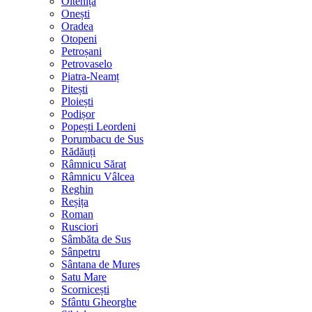
Oltenița
Onești
Oradea
Otopeni
Petroșani
Petrovaselo
Piatra-Neamț
Pitești
Ploiești
Podișor
Popești Leordeni
Porumbacu de Sus
Rădăuți
Râmnicu Sărat
Râmnicu Vâlcea
Reghin
Reșița
Roman
Rusciori
Sâmbăta de Sus
Sânpetru
Sântana de Mureș
Satu Mare
Scornicești
Sfântu Gheorghe