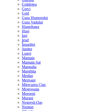
Grădiștea
Greci
Grid
Gura Humorului
Gura Vadului
Hunedoara
Huși
Iași
Ieud
Însurăței
Jupiter
Lugoj
Mamaia
Mamaia-Sat
Mangalia
Marghita
Mediaș
Merișani
Miercurea Ciuc
Mogoșoaia
Moroeni
Murani
Negrești-Oaș
Neptun