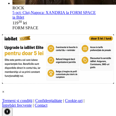
ROCK
5 oct:
Cluj-Napoca: XANDRIA la FORM SPACE
ia Bilet
30
119
lei
FORM SPACE
×
Termeni și condiții
|
Confidențialitate
|
Cookie-uri
|
Întrebări frecvente
|
Contact