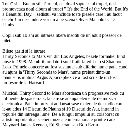
Tour" si la Bucuresti. Turneul, cel de-al saptelea al trupei, desi
promoveaza noul album al trupei " It's the End of the World, But It's
a Beautiful Day.", setlistul va include toate piesele care i-au facut
celebri! In deschidere vor urca pe scena Oliver Malcolm si 12
Limbs.
Copiii sub 10 ani au intrarea libera insotiti de un adult posesor de
bilet.
Bilete gasiti si la intrare.
Thirty Seconds to Mars vin din Los Angeles, bazele formatiei fiind
puse in 1998. Membrii fondatori sunt fratii Jared Leto si Shannon
Leto. Primele concerte au fost sustinute sub diferite nume pana cand
au ajuns la 'Thirty Seconds to Mars', nume preluat dintr-un
manuscris intitulat Argus Apocraphex ce a fost scris de un fost
profesor de la Harvard.
Muzical, Thirty Second to Mars abordeaza un progressive rock cu
influente de space rock, la care se adauga elemente de muzica
electronica. Pana in prezent au lansat sase materiale de studio care
le-au adus 14 Discuri de Platina si 19 Discuri de Aur, intrand in
topurile din intreaga lume. De-a lungul timpului au colaborat cu
artisti importanti ai scenei muzicale internationale printre care
Maynard James Keenan, Ed Sheeran sau Bob Ezrin.