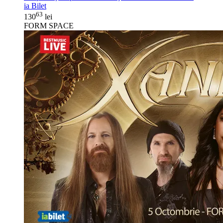
ia Bilet
63
130
lei
FORM SPACE