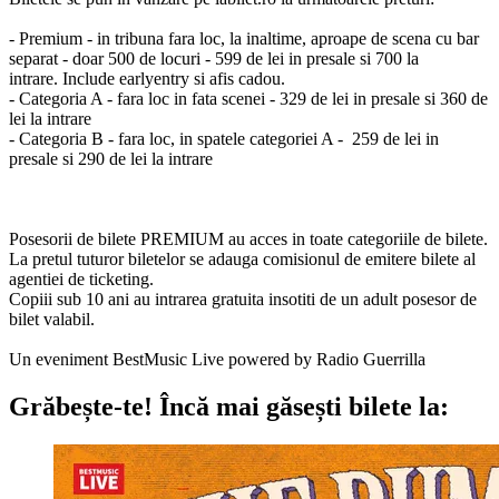
- Premium - in tribuna fara loc, la inaltime, aproape de scena cu bar
separat - doar 500 de locuri - 599 de lei in presale si 700 la
intrare. Include earlyentry si afis cadou.
- Categoria A - fara loc in fata scenei - 329 de lei in presale si 360 de
lei la intrare
- Categoria B - fara loc, in spatele categoriei A - 259 de lei in
presale si 290 de lei la intrare
Posesorii de bilete PREMIUM au acces in toate categoriile de bilete.
La pretul tuturor biletelor se adauga comisionul de emitere bilete al
agentiei de ticketing.
Copiii sub 10 ani au intrarea gratuita insotiti de un adult posesor de
bilet valabil.
Un eveniment BestMusic Live powered by Radio Guerrilla
Grăbește-te!
Încă mai găsești bilete la: