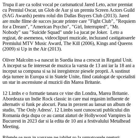
Trupa il are ca solist vocal pe carismaticul Jared Leto, actor premiat
cu Premiul Oscar, un Glob de Aur și un premiu Screen Actors Guild
(SAG Awards) pentru rolul din Dallas Buyers Club (2013). Jared
are multe filme de succes jucate printre care "Fight Club", "Requiem
for a Dream", "American Psycho", "Girl, Interrupted", "Mr.
Nobody" sau "Suicide Squad" unde l-a jucat pe Joker. Leto a
regizat, de asemenea, videoclipuri muzicale, incluzand castigatoarele
Premiului MTV Music Award, The Kill (2006), Kings and Queens
(2009) si Up in the Air (2013).
Oliver Malcolm s-a nascut in Suedia insa a crescut in Regatul Unit.
A inceput sa fie interesat de muzica la varsta de 13 ani iar la 18 ani a
inceput sa compuna si sa isi inregistreze piesele proprii. A sustinut
deja turnee in Europa si in Statele Unite, fiind catalogat de spceialisti
un star in ascensiune al muzicii din Marea Britanie.
12 Limbs e o formatie tanara ce vine din Londra, Marea Britanie.
Abordeaza un Indie Rock classic in care mai regasim influente de
alternativ si funk pe alocuri. Pana in prezent au lansat un album de
studio, 'The Only Adress'. 12 Limbs sunt cunoscuti publicului din
Romania deja dupa ce au cantat alaturi de Hollywood Vampires la
Bucuresti in 2023 dar si la edita de 10 ani a festivalului Metalhead
Meeting.
Biletele se pun in vanzare pe iabilet.ro la urmatoarele preturi: