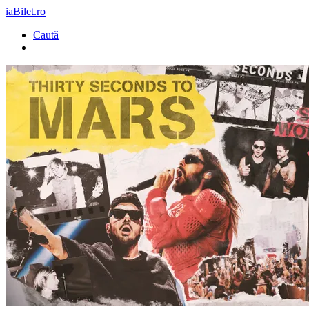
iaBilet.ro
Caută