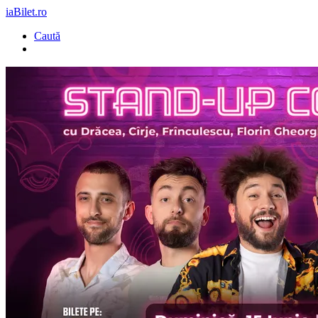
iaBilet.ro
Caută