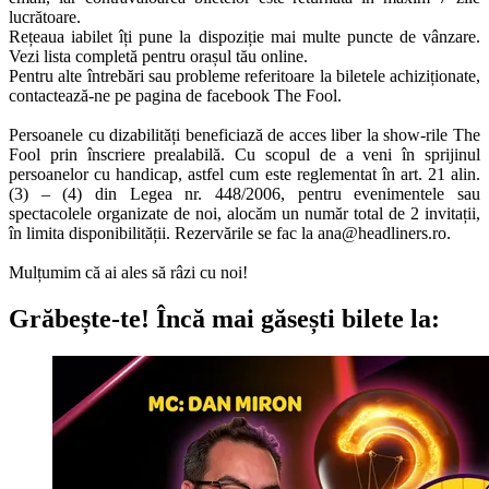
lucrătoare.
Rețeaua iabilet îți pune la dispoziție mai multe puncte de vânzare.
Vezi lista completă pentru orașul tău online.
Pentru alte întrebări sau probleme referitoare la biletele achiziționate,
contactează-ne pe pagina de facebook The Fool.
Persoanele cu dizabilități beneficiază de acces liber la show-rile The
Fool prin înscriere prealabilă. Cu scopul de a veni în sprijinul
persoanelor cu handicap, astfel cum este reglementat în art. 21 alin.
(3) – (4) din Legea nr. 448/2006, pentru evenimentele sau
spectacolele organizate de noi, alocăm un număr total de 2 invitații,
în limita disponibilității. Rezervările se fac la
ana@headliners.ro
.
Mulțumim că ai ales să râzi cu noi!
Grăbește-te!
Încă mai găsești bilete la: