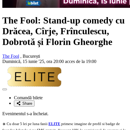
The Fool: Stand-up comedy cu
Drăcea, Cîrje, Frînculescu,
Dobrotă și Florin Gheorghe
The Fool
, București
Duminică, 15 iunie '25, ora 20:00 acces de la 19:00
Adaugă
la
Comandă bilete
favorite
Share
Evenimentul s-a încheiat.
☀️ Cu doar 5 lei pe luna fanii
ELITE
primesc imagine de profil si badge de