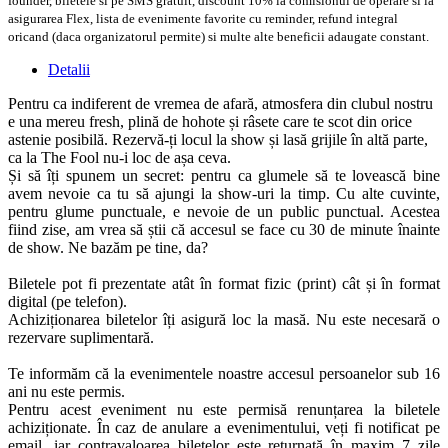
founder, biletele si pe SMS gratuit, discount 10% la comisionul de operare si la
asigurarea Flex, lista de evenimente favorite cu reminder, refund integral
oricand (daca organizatorul permite) si multe alte beneficii adaugate constant.
Detalii
Pentru ca indiferent de vremea de afară, atmosfera din clubul nostru
e una mereu fresh, plină de hohote și râsete care te scot din orice
astenie posibilă. Rezervă-ți locul la show și lasă grijile în altă parte,
ca la The Fool nu-i loc de așa ceva.
Și să îți spunem un secret: pentru ca glumele să te lovească bine
avem nevoie ca tu să ajungi la show-uri la timp. Cu alte cuvinte,
pentru glume punctuale, e nevoie de un public punctual. Acestea
fiind zise, am vrea să știi că accesul se face cu 30 de minute înainte
de show. Ne bazăm pe tine, da?
Biletele pot fi prezentate atât în format fizic (print) cât și în format
digital (pe telefon).
Achiziționarea biletelor îți asigură loc la masă. Nu este necesară o
rezervare suplimentară.
Te informăm că la evenimentele noastre accesul persoanelor sub 16
ani nu este permis.
Pentru acest eveniment nu este permisă renunțarea la biletele
achiziționate. În caz de anulare a evenimentului, veți fi notificat pe
email, iar contravaloarea biletelor este returnată în maxim 7 zile