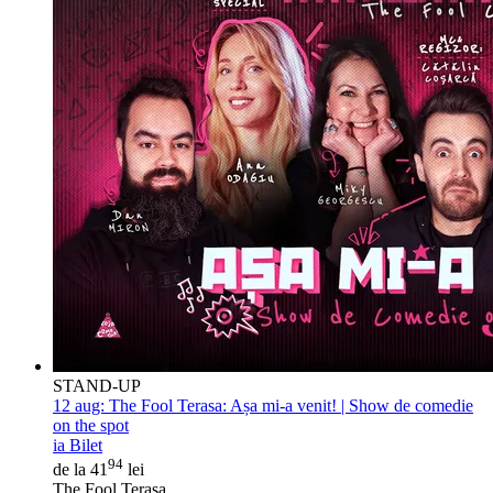
STAND-UP
12 aug:
The Fool Terasa: Așa mi-a venit! | Show de comedie
on the spot
ia Bilet
94
de la 41
lei
The Fool Terasa