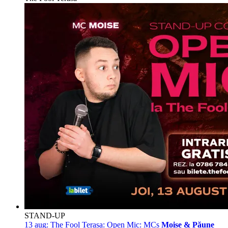
STAND-UP
13 aug:
The Fool Terasa: Open Mic: MCs
Moise & Păune