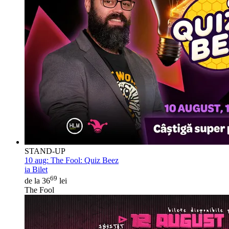
STAND-UP
10 aug:
The Fool: Quiz Beez
ia Bilet
69
de la 36
lei
The Fool