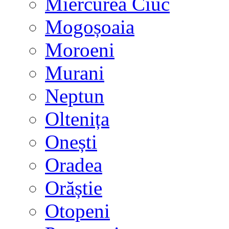
Miercurea Ciuc
Mogoșoaia
Moroeni
Murani
Neptun
Oltenița
Onești
Oradea
Orăștie
Otopeni