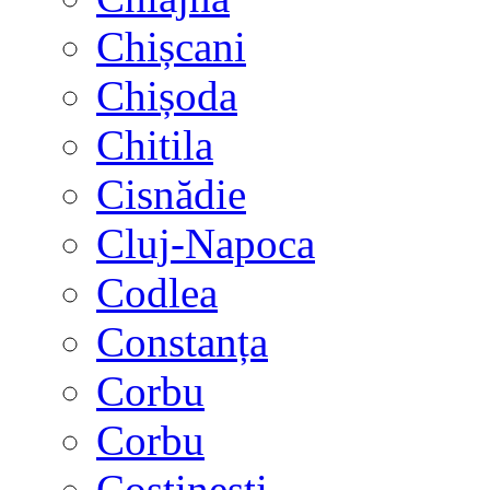
Chișcani
Chișoda
Chitila
Cisnădie
Cluj-Napoca
Codlea
Constanța
Corbu
Corbu
Costinești