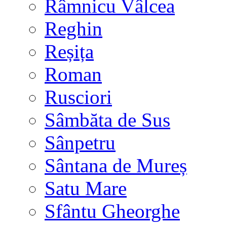
Râmnicu Vâlcea
Reghin
Reșița
Roman
Rusciori
Sâmbăta de Sus
Sânpetru
Sântana de Mureș
Satu Mare
Sfântu Gheorghe