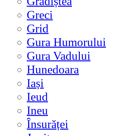
Grădiștea
Greci
Grid
Gura Humorului
Gura Vadului
Hunedoara
Iași
Ieud
Ineu
Însurăței