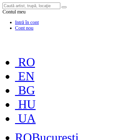
Contul meu
Intră în cont
Cont nou
RO
EN
BG
HU
UA
RO
București