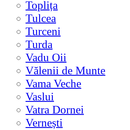
Toplița
Tulcea
Turceni
Turda
Vadu Oii
Vălenii de Munte
Vama Veche
Vaslui
Vatra Dornei
Vernești