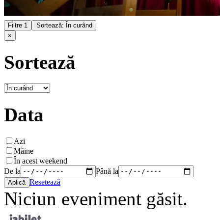
Filtre
1
Sortează: În curând
×
Sortează
Data
Azi
Mâine
În acest weekend
De la
Până la
Resetează
Niciun eveniment găsit.