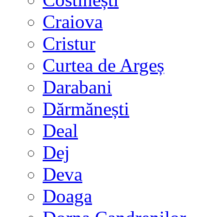
Craiova
Cristur
Curtea de Argeș
Darabani
Dărmănești
Deal
Dej
Deva
Doaga