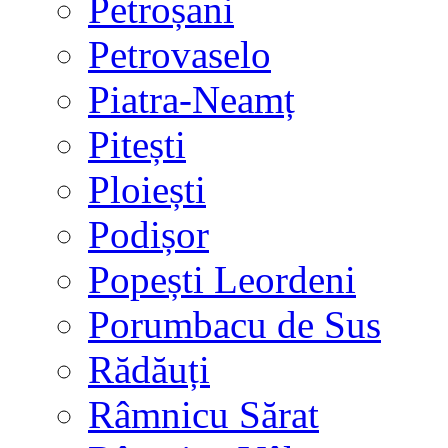
Petroșani
Petrovaselo
Piatra-Neamț
Pitești
Ploiești
Podișor
Popești Leordeni
Porumbacu de Sus
Rădăuți
Râmnicu Sărat