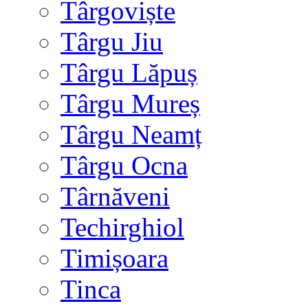
Târgoviște
Târgu Jiu
Târgu Lăpuș
Târgu Mureș
Târgu Neamț
Târgu Ocna
Târnăveni
Techirghiol
Timișoara
Tinca