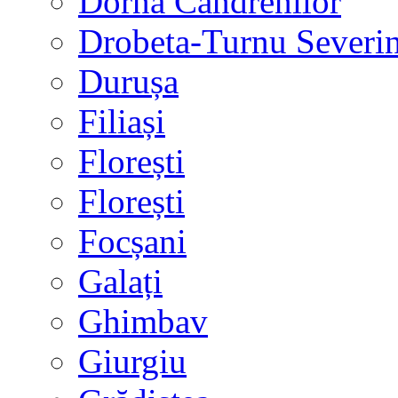
Dorna Candrenilor
Drobeta-Turnu Severi
Durușa
Filiași
Florești
Florești
Focșani
Galați
Ghimbav
Giurgiu