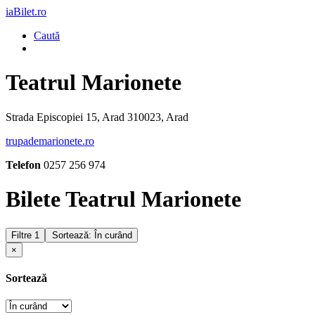
iaBilet.ro
Caută
Teatrul Marionete
Strada Episcopiei 15, Arad 310023, Arad
trupademarionete.ro
Telefon
0257 256 974
Bilete Teatrul Marionete
Filtre
1
Sortează: În curând
×
Sortează