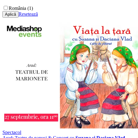
România (1)
Resetează
Spectacol
Arad: Teatru de papusi & Concert cu
Suzana și Daciana Vlad