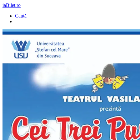
iaBilet.ro
Caută