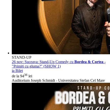
STAND-UP
26 nov:
Suceava: Stand-Up Comedy cu
Bordea & Cortea
-
"Primiți cu gluma?" (SHOW 1)
ia Bilet
36
de la 94
lei
Auditorium Joseph Schmidt - Universitatea Stefan Cel Mare