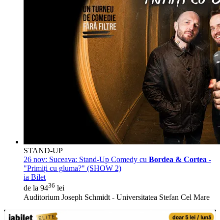
STAND-UP
26 nov:
Suceava: Stand-Up Comedy cu
Bordea & Cortea
-
"Primiți cu gluma?" (SHOW 2)
ia Bilet
36
de la 94
lei
Auditorium Joseph Schmidt - Universitatea Stefan Cel Mare