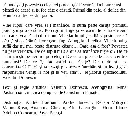
„Cunoaşteţi povestea celor trei purceluşi? E scurtă. Trei purceluşi
pleacă de acasă şi îşi fac câte o căsuţă. Primul din paie, al doilea din
lemn iar al treilea din piatră.
Vine lupul, care vrea să-i mănânce, şi suflă peste căsuţa primului
porcuşor şi o dărâmă. Porcuşorul fuge şi se ascunde la fratele său,
cel care avea căsuţa din lemn. Vine iar lupul şi suflă şi peste această
căsuţă şi o dărâmă. Porcuşorii fug. Ajung la al treilea. Vine lupul şi
suflă dar nu mai poate distruge căsuţa… Oare aşa a fost? Povestea
nu pare veridică. De ce lupul nu s-a dus să mănânce nişte oi? De ce
îi urmăreşte pe cei trei purceluşi? De ce au plecat de acasă cei trei
purceluşi? De ce îşi fac astfel de căsuţe? De unde ştiu sa
construiască? Dacă şi voi v-aţi pus aceste întrebări şi nu le-aţi găsit
răspunsurile veniţi la noi şi le veţi afla”…
regizorul spectacolului,
Valentin Dobrescu.
Text şi regie artistică: Valentin Dobrescu, scenografia: Mihai
Pastramagiu, muzica compusă de Constantin Panaite.
Distribuţia:
Andrei Bordianu, Andrei Iurescu, Renata Voloşcu.
Marius Rusu, Anamaria Chelaru, Alin Gheorghiu, Florin Iftode,
Adelina Cojocariu, Pavel Petraşi