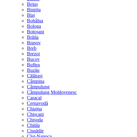
Beiuș
Bistrița
Blaj
Bobâlna
Bologa
Botoșani
Brăila
Brașov
Breb
Brezoi
Bucov
Buftea
Buzău
Călărași
Câmpina
Câmpulung
Câmpulung Moldovenesc
Caracal
Cernavodă
Chiajna
Chișcani
Chișoda
Chitila
Cisnădie
Cluj-Napoca