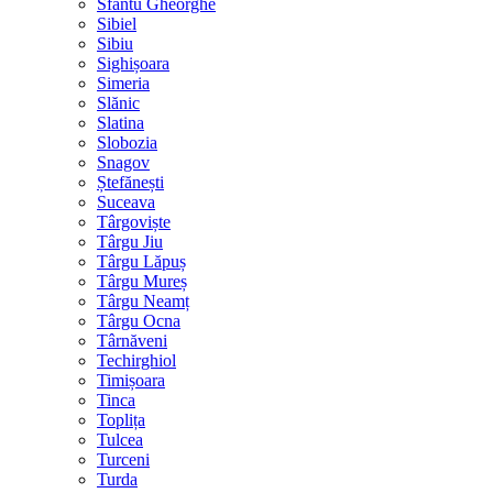
Sfântu Gheorghe
Sibiel
Sibiu
Sighișoara
Simeria
Slănic
Slatina
Slobozia
Snagov
Ștefănești
Suceava
Târgoviște
Târgu Jiu
Târgu Lăpuș
Târgu Mureș
Târgu Neamț
Târgu Ocna
Târnăveni
Techirghiol
Timișoara
Tinca
Toplița
Tulcea
Turceni
Turda