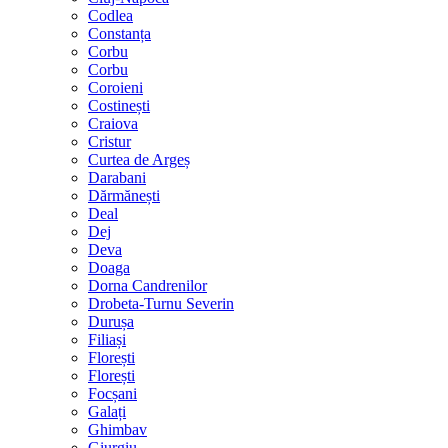
Codlea
Constanța
Corbu
Corbu
Coroieni
Costinești
Craiova
Cristur
Curtea de Argeș
Darabani
Dărmănești
Deal
Dej
Deva
Doaga
Dorna Candrenilor
Drobeta-Turnu Severin
Durușa
Filiași
Florești
Florești
Focșani
Galați
Ghimbav
Giurgiu