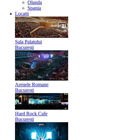
Olanda
Spania
Locații
Sala Palatului
București
Arenele Romane
București
Hard Rock Cafe
București