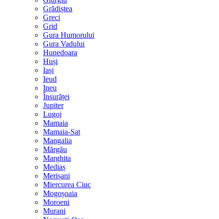
Grădiștea
Greci
Grid
Gura Humorului
Gura Vadului
Hunedoara
Huși
Iași
Ieud
Ineu
Însurăței
Jupiter
Lugoj
Mamaia
Mamaia-Sat
Mangalia
Mărgău
Marghita
Mediaș
Merișani
Miercurea Ciuc
Mogoșoaia
Moroeni
Murani