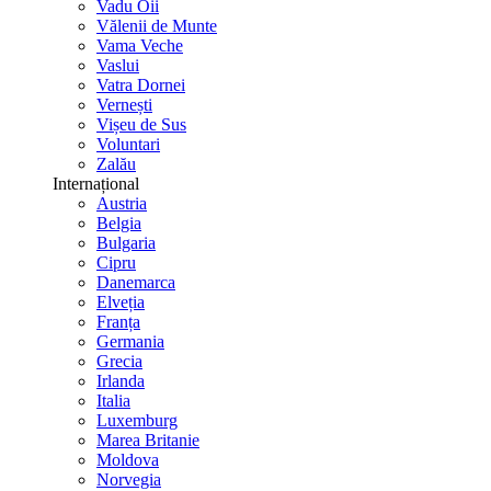
Vadu Oii
Vălenii de Munte
Vama Veche
Vaslui
Vatra Dornei
Vernești
Vișeu de Sus
Voluntari
Zalău
Internațional
Austria
Belgia
Bulgaria
Cipru
Danemarca
Elveția
Franța
Germania
Grecia
Irlanda
Italia
Luxemburg
Marea Britanie
Moldova
Norvegia