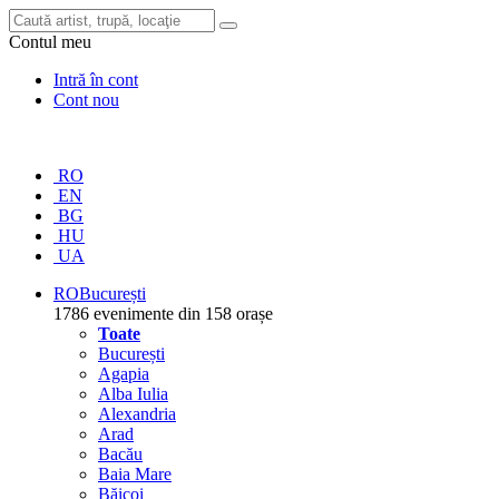
Contul meu
Intră în cont
Cont nou
RO
EN
BG
HU
UA
RO
București
1786 evenimente din 158 orașe
Toate
București
Agapia
Alba Iulia
Alexandria
Arad
Bacău
Baia Mare
Băicoi