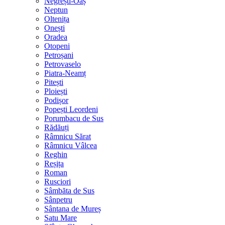
Negrești-Oaș
Neptun
Oltenița
Onești
Oradea
Otopeni
Petroșani
Petrovaselo
Piatra-Neamț
Pitești
Ploiești
Podișor
Popești Leordeni
Porumbacu de Sus
Rădăuți
Râmnicu Sărat
Râmnicu Vâlcea
Reghin
Reșița
Roman
Rusciori
Sâmbăta de Sus
Sânpetru
Sântana de Mureș
Satu Mare