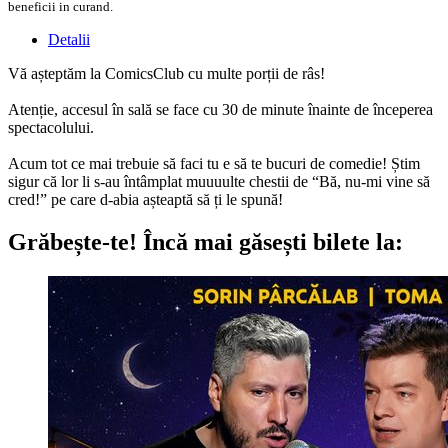
beneficii in curand.
Detalii
Vă așteptăm la ComicsClub cu multe porții de râs!
Atenție, accesul în sală se face cu 30 de minute înainte de începerea
spectacolului.
Acum tot ce mai trebuie să faci tu e să te bucuri de comedie! Știm
sigur că lor li s-au întâmplat muuuulte chestii de “Bă, nu-mi vine să
cred!” pe care d-abia așteaptă să ți le spună!
Grăbește-te!
Încă mai găsești bilete la: