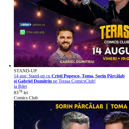
STAND-UP
14 aug:
Stand-up cu
Cristi Popesco, Toma, Sorin Pârcălab
și Gabriel Dumitriu
pe Terasa ComicsClub!
ia Bilet
78
83
lei
Comics Club