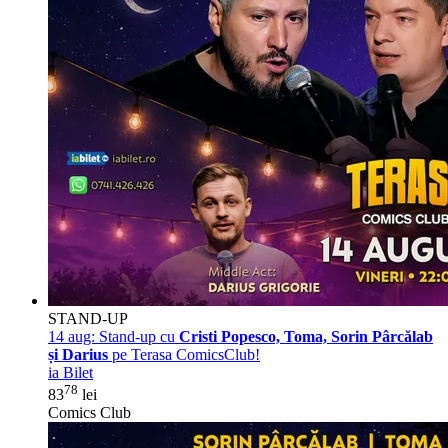
STAND-UP
14 aug:
Stand-up cu
Cristi Popesco, Toma, Sorin Pârcălab
și Darius
pe Terasa ComicsClub!
ia Bilet
78
83
lei
Comics Club