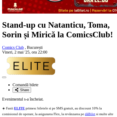
Stand-up cu
Natanticu, Toma,
Sorin și Mirică
la ComicsClub!
Comics Club
, București
Vineri, 2 mai '25, ora 22:00
Adaugă
la
Comandă bilete
favorite
Share
Evenimentul s-a încheiat.
☀️ Fanii
ELITE
primesc biletele si pe SMS gratuit, au discount 10% la
comisionul de operare, la asigurarea Flex, la revânzarea pe
dăBilet
si multe alte