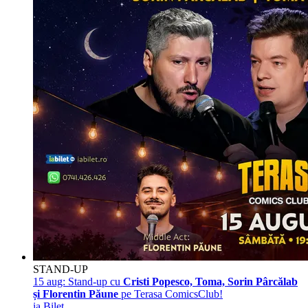
STAND-UP
15 aug:
Stand-up cu
Cristi Popesco, Toma, Sorin Pârcălab
și Florentin Păune
pe Terasa ComicsClub!
ia Bilet