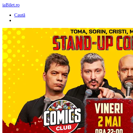
iaBilet.ro
Caută