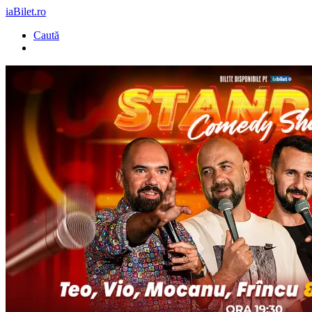
iaBilet.ro
Caută