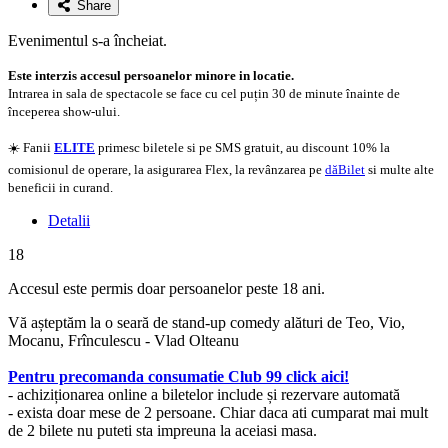
Share
Evenimentul s-a încheiat.
Este interzis accesul persoanelor minore in locatie.
Intrarea in sala de spectacole se face cu cel puțin 30 de minute înainte de
începerea show-ului.
☀️ Fanii
ELITE
primesc biletele si pe SMS gratuit, au discount 10% la
comisionul de operare, la asigurarea Flex, la revânzarea pe
dăBilet
si multe alte
beneficii in curand.
Detalii
18
Accesul este permis doar persoanelor peste 18 ani.
Vă așteptăm la o seară de stand-up comedy alături de Teo, Vio,
Mocanu, Frînculescu - Vlad Olteanu
Pentru precomanda consumatie Club 99 click aici!
- achiziționarea online a biletelor include și rezervare automată
- exista doar mese de 2 persoane. Chiar daca ati cumparat mai mult
de 2 bilete nu puteti sta impreuna la aceiasi masa.