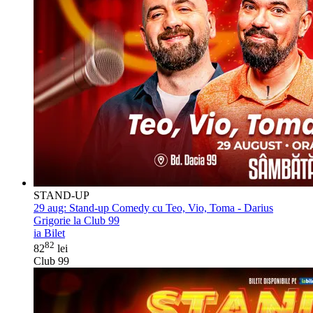
STAND-UP
29 aug:
Stand-up Comedy cu Teo, Vio, Toma - Darius
Grigorie la Club 99
ia Bilet
82
82
lei
Club 99