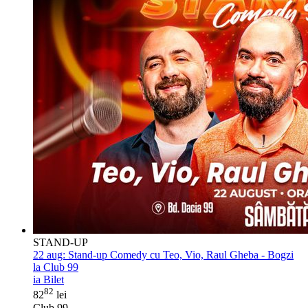
STAND-UP
22 aug:
Stand-up Comedy cu Teo, Vio, Raul Gheba - Bogzi
la Club 99
ia Bilet
82
82
lei
Club 99