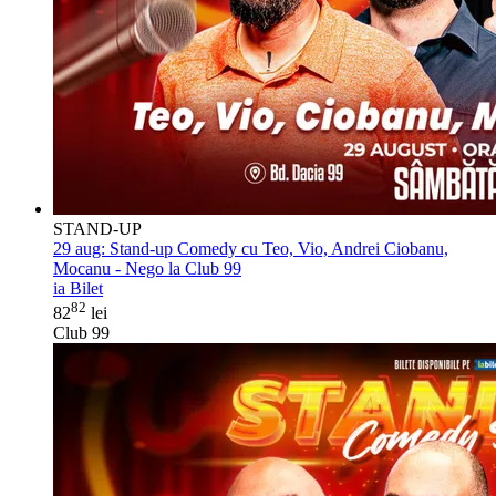
STAND-UP
29 aug:
Stand-up Comedy cu Teo, Vio, Andrei Ciobanu,
Mocanu - Nego la Club 99
ia Bilet
82
82
lei
Club 99