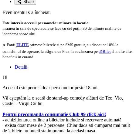
Share
Evenimentul s-a încheiat.
Este interzis accesul persoanelor minore in locatie.
Intrarea in sala de spectacole se face cu cel puțin 30 de minute înainte de
începerea show-ului.
☀️ Fanii
ELITE
primesc biletele si pe SMS gratuit, au discount 10% la
comisionul de operare, la asigurarea Flex, la revânzarea pe
dăBilet
si multe alte
beneficii in curand.
Detalii
18
Accesul este permis doar persoanelor peste 18 ani.
Vă așteptăm la o seară de stand-up comedy alături de Teo, Vio,
Costel - Virgil Ciulin
Pentru precomanda consumatie Club 99 click aici!
- achiziționarea online a biletelor include și rezervare automată
- exista doar mese de 2 persoane. Chiar daca ati cumparat mai mult
de 2 bilete nu puteti sta impreuna la aceiasi masa.