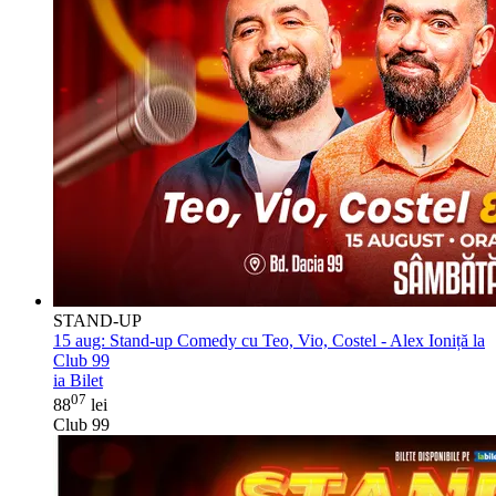
STAND-UP
15 aug:
Stand-up Comedy cu Teo, Vio, Costel - Alex Ioniță la
Club 99
ia Bilet
07
88
lei
Club 99