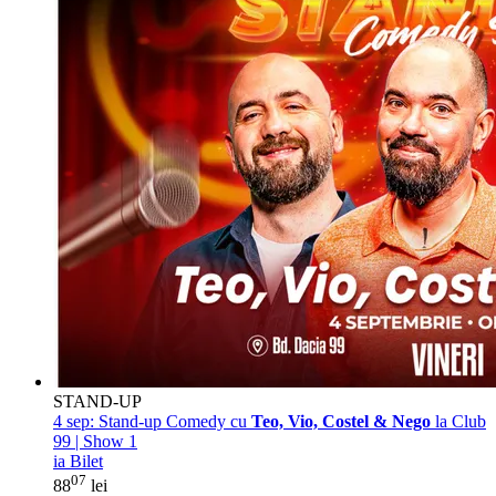
STAND-UP
4 sep:
Stand-up Comedy cu
Teo, Vio, Costel & Nego
la Club
99 | Show 1
ia Bilet
07
88
lei