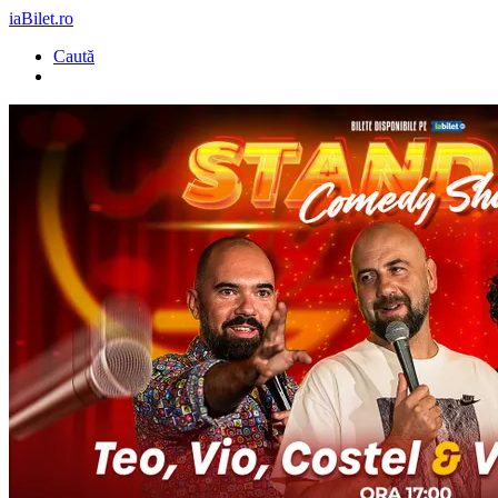
iaBilet.ro
Caută