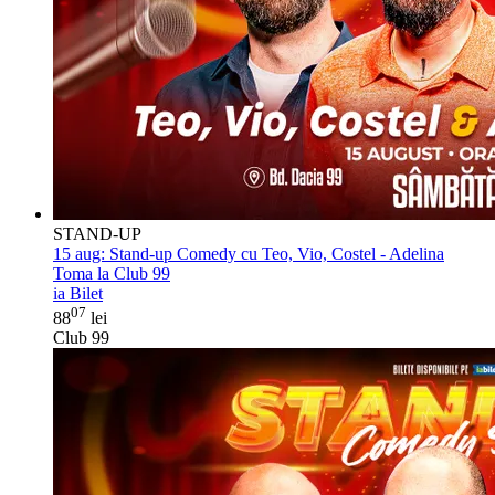
STAND-UP
15 aug:
Stand-up Comedy cu Teo, Vio, Costel - Adelina
Toma la Club 99
ia Bilet
07
88
lei
Club 99