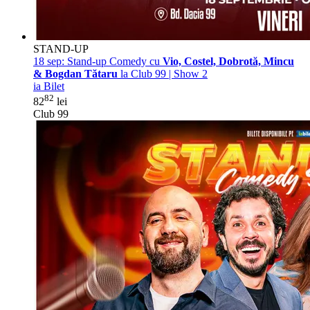
STAND-UP
18 sep:
Stand-up Comedy cu
Vio, Costel, Dobrotă, Mincu
& Bogdan Tătaru
la Club 99 | Show 2
ia Bilet
82
82
lei
Club 99