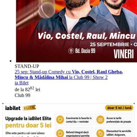
STAND-UP
25 sep:
Stand-up Comedy cu
Vio, Costel, Raul Gheba,
Mincu & Mădălina Mihai
la Club 99 | Show 2
ia Bilet
82
de la 82
lei
Club 99