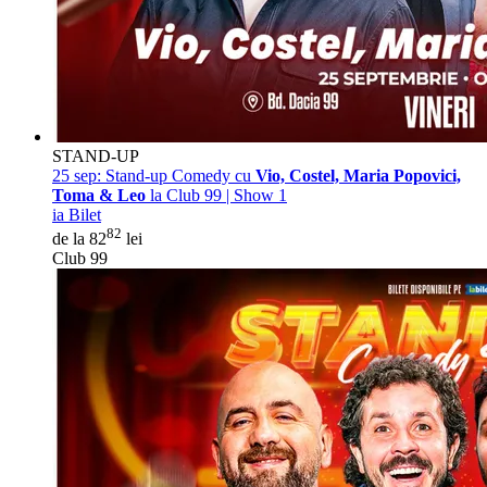
STAND-UP
25 sep:
Stand-up Comedy cu
Vio, Costel, Maria Popovici,
Toma & Leo
la Club 99 | Show 1
ia Bilet
82
de la 82
lei
Club 99