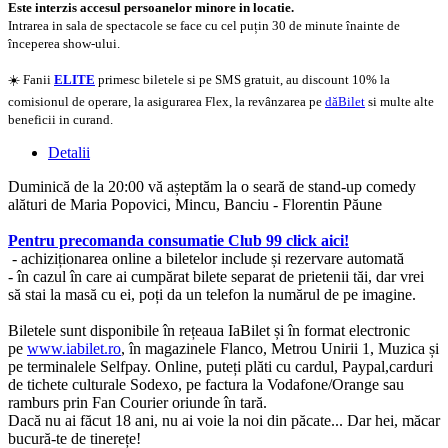
Este interzis accesul persoanelor minore in locatie.
Intrarea in sala de spectacole se face cu cel puțin 30 de minute înainte de
începerea show-ului.
☀️ Fanii
ELITE
primesc biletele si pe SMS gratuit, au discount 10% la
comisionul de operare, la asigurarea Flex, la revânzarea pe
dăBilet
si multe alte
beneficii in curand.
Detalii
Duminică de la 20:00 vă așteptăm la o seară de stand-up comedy
alături de Maria Popovici, Mincu, Banciu - Florentin Păune
Pentru precomanda consumatie Club 99 click aici!
- achiziționarea online a biletelor include și rezervare automată
- în cazul în care ai cumpărat bilete separat de prietenii tăi, dar vrei
să stai la masă cu ei, poți da un telefon la numărul de pe imagine.
Biletele sunt disponibile în rețeaua IaBilet și în format electronic
pe
www.iabilet.ro
, în magazinele Flanco, Metrou Unirii 1, Muzica și
pe terminalele Selfpay. Online, puteți plăti cu cardul, Paypal,carduri
de tichete culturale Sodexo, pe factura la Vodafone/Orange sau
ramburs prin Fan Courier oriunde în tară.
Dacă nu ai făcut 18 ani, nu ai voie la noi din păcate... Dar hei, măcar
bucură-te de tinerețe!