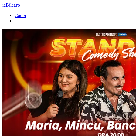
iaBilet.ro
Caută