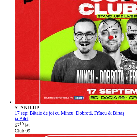
STAND-UP
17 sep:
Bătaie de joi cu Mincu, Dobrotă, Frîncu & Birtaș
ia Bilet
10
67
lei
Club 99