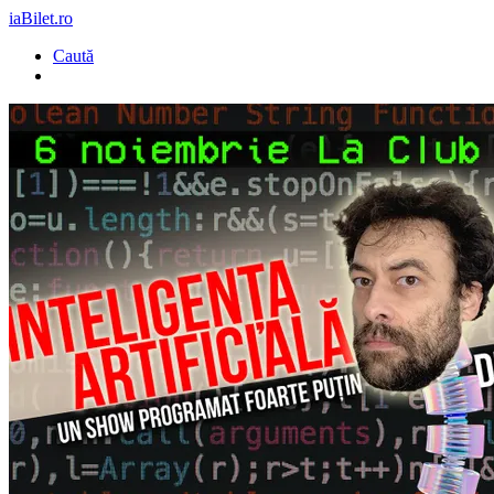
iaBilet.ro
Caută