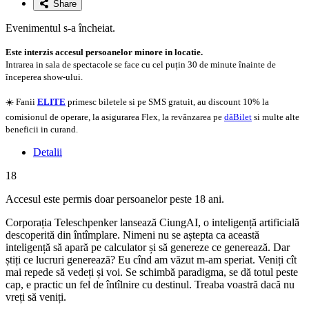
Share
Evenimentul s-a încheiat.
Este interzis accesul persoanelor minore in locatie.
Intrarea in sala de spectacole se face cu cel puțin 30 de minute înainte de
începerea show-ului.
☀️ Fanii
ELITE
primesc biletele si pe SMS gratuit, au discount 10% la
comisionul de operare, la asigurarea Flex, la revânzarea pe
dăBilet
si multe alte
beneficii in curand.
Detalii
18
Accesul este permis doar persoanelor peste 18 ani.
Corporația Teleschpenker lansează CiungAI, o inteligență artificială
descoperită din întîmplare. Nimeni nu se aștepta ca această
inteligență să apară pe calculator și să genereze ce generează. Dar
știți ce lucruri generează? Eu cînd am văzut m-am speriat. Veniți cît
mai repede să vedeți și voi. Se schimbă paradigma, se dă totul peste
cap, e practic un fel de întîlnire cu destinul. Treaba voastră dacă nu
vreți să veniți.