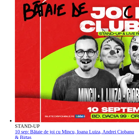
STAND-UP
10 sep:
Bătaie de joi cu Mincu, Ioana Luiza, Andrei Ciobanu
& Birtaș