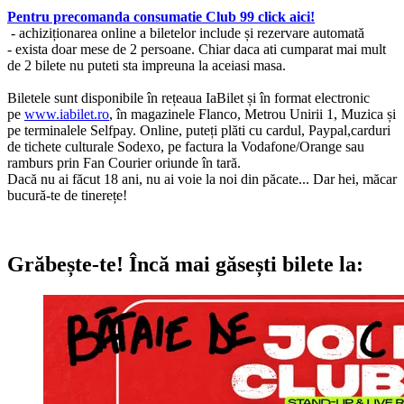
Pentru precomanda consumatie Club 99 click aici!
- achiziționarea online a biletelor include și rezervare automată
- exista doar mese de 2 persoane. Chiar daca ati cumparat mai mult
de 2 bilete nu puteti sta impreuna la aceiasi masa.
Biletele sunt disponibile în rețeaua IaBilet și în format electronic
pe
www.iabilet.ro
, în magazinele Flanco, Metrou Unirii 1, Muzica și
pe terminalele Selfpay. Online, puteți plăti cu cardul, Paypal,carduri
de tichete culturale Sodexo, pe factura la Vodafone/Orange sau
ramburs prin Fan Courier oriunde în tară.
Dacă nu ai făcut 18 ani, nu ai voie la noi din păcate... Dar hei, măcar
bucură-te de tinerețe!
Grăbește-te!
Încă mai găsești bilete la: