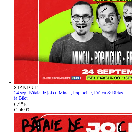
STAND-UP
24 sep:
Bătaie de joi cu Mincu, Popinciuc, Frîncu & Birtaș
ia Bilet
10
67
lei
Club 99