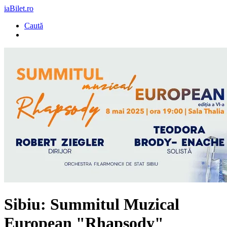
iaBilet.ro
Caută
Sibiu: Summitul Muzical
European "Rhapsody"