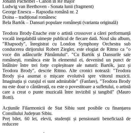
Johann Pachelbel - Canon în Re major
Ludwig van Beethoven - Sonata lunii (fragment)
George Enescu – Rapsodia română nr. 2
Doina – tradițional românesc
Bela Bartók – Dansuri populare românești (varianta originală)
Teodora Brody-Enache este o artistă crossover a cărei performanță
vocală inegalabilă uimește publicul de fiecare dată. Noul său album,
"Rhapsody", înregistrat cu London Symphony Orchestra sub
conducerea dirijorului Robert Ziegler, este elogiat de Ritmo ca "o
voce din adâncurile Pământului". "Cu Bartók și Dansurile sale
românești, românca este în elementul ei, devenind un punct de
întâlnire între trei forțe copleșitoare ale naturii: Bartók, jazz și
Teodora Brody", descrie Ritmo. Alte cronici notează: "Teodora
Brody și-a asumat o mișcare evolutivă spre viitorul muzicii.
Imaginația și curajul ei sunt admirabile" (Fanfare), "Teodora Brody
nu este doar o cântăreață, ea este o povestitoare a sufletului, o artistă
care a creat o punte muzicală între invizibil și tangibil" (Mauro
Botti).
Acțiunile Filarmonicii de Stat Sibiu sunt posibile cu finanțarea
Consiliului Județean Sibiu.
Preț bilet, 60 lei, elevii, studenții și pensionarii beneficiază de
reducere