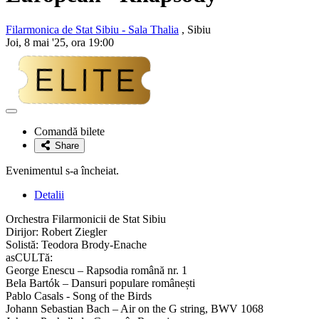
Filarmonica de Stat Sibiu - Sala Thalia
, Sibiu
Joi, 8 mai '25, ora 19:00
Adaugă
la
Comandă bilete
favorite
Share
Evenimentul s-a încheiat.
Detalii
Orchestra Filarmonicii de Stat Sibiu
Dirijor: Robert Ziegler
Solistă: Teodora Brody-Enache
asCULTă:
George Enescu – Rapsodia română nr. 1
Bela Bartók – Dansuri populare românești
Pablo Casals - Song of the Birds
Johann Sebastian Bach – Air on the G string, BWV 1068