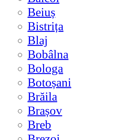
Beiuș
Bistrița
Blaj
Bobâlna
Bologa
Botoșani
Brăila
Brașov
Breb
Brezoi