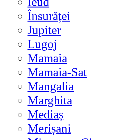
Ieud
Însurăței
Jupiter
Lugoj
Mamaia
Mamaia-Sat
Mangalia
Marghita
Mediaș
Merișani