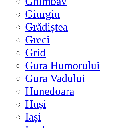
Ghimbav
Giurgiu
Grădiștea
Greci
Grid
Gura Humorului
Gura Vadului
Hunedoara
Huși
Iași