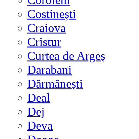
Costinești
Craiova
Cristur
Curtea de Argeș
Darabani
Dărmănești
Deal
Dej
Deva