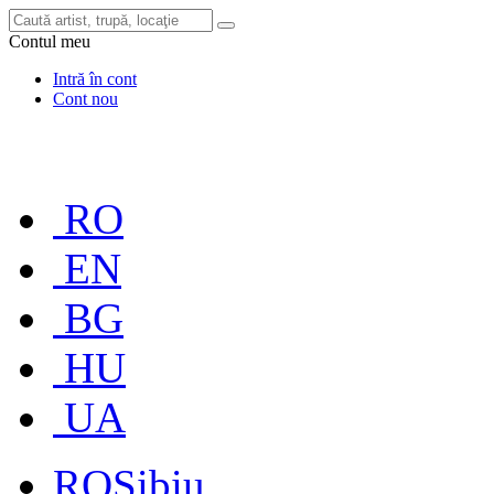
Contul meu
Intră în cont
Cont nou
RO
EN
BG
HU
UA
RO
Sibiu