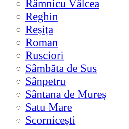
Râmnicu Vâlcea
Reghin
Reșița
Roman
Rusciori
Sâmbăta de Sus
Sânpetru
Sântana de Mureș
Satu Mare
Scornicești