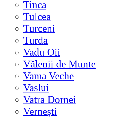
Tinca
Tulcea
Turceni
Turda
Vadu Oii
Vălenii de Munte
Vama Veche
Vaslui
Vatra Dornei
Vernești