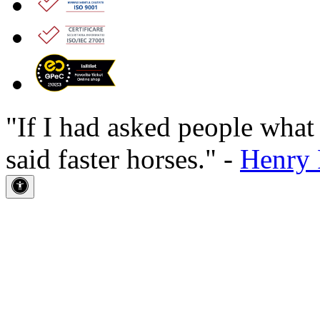
"If I had asked people wha
said faster horses." -
Henry 