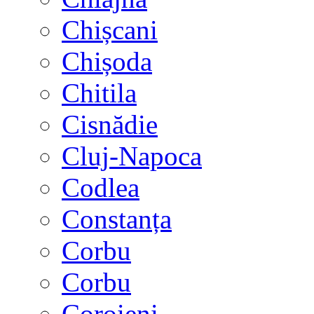
Chișcani
Chișoda
Chitila
Cisnădie
Cluj-Napoca
Codlea
Constanța
Corbu
Corbu
Coroieni