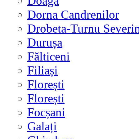
Doaga
Dorna Candrenilor
Drobeta-Turnu Severi
Durușa
Fălticeni
Filiași
Florești
Florești
Focșani
Galați