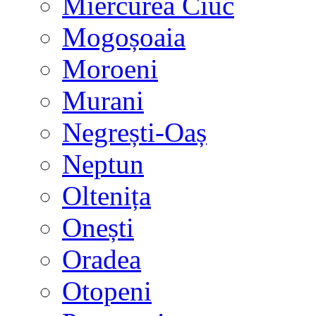
Miercurea Ciuc
Mogoșoaia
Moroeni
Murani
Negrești-Oaș
Neptun
Oltenița
Onești
Oradea
Otopeni