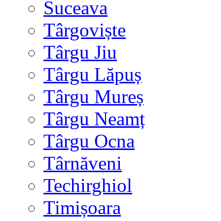
Suceava
Târgoviște
Târgu Jiu
Târgu Lăpuș
Târgu Mureș
Târgu Neamț
Târgu Ocna
Târnăveni
Techirghiol
Timișoara