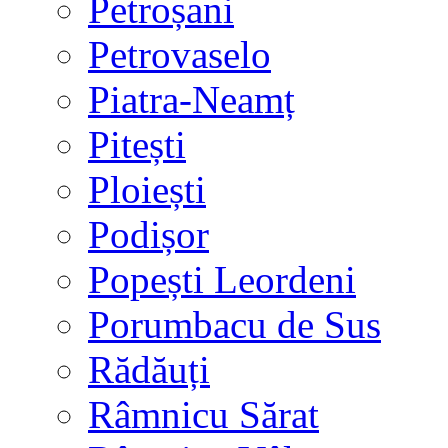
Petroșani
Petrovaselo
Piatra-Neamț
Pitești
Ploiești
Podișor
Popești Leordeni
Porumbacu de Sus
Rădăuți
Râmnicu Sărat