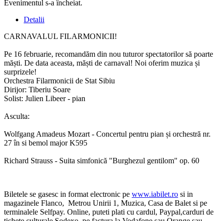
Evenimentul s-a încheiat.
Detalii
CARNAVALUL FILARMONICII!
Pe 16 februarie, recomandăm din nou tuturor spectatorilor să poarte
măști. De data aceasta, măști de carnaval! Noi oferim muzica și
surprizele!
Orchestra Filarmonicii de Stat Sibiu
Dirijor: Tiberiu Soare
Solist: Julien Libeer - pian
Asculta:
Wolfgang Amadeus Mozart - Concertul pentru pian și orchestră nr.
27 în si bemol major K595
Richard Strauss - Suita simfonică "Burghezul gentilom" op. 60
Biletele se gasesc in format electronic pe
www.iabilet.ro
si in
magazinele Flanco, Metrou Unirii 1, Muzica, Casa de Balet si pe
terminalele Selfpay. Online, puteti plati cu cardul, Paypal,carduri de
tichete culturale Sodexo, pe factura la Vodafone sau Orange sau