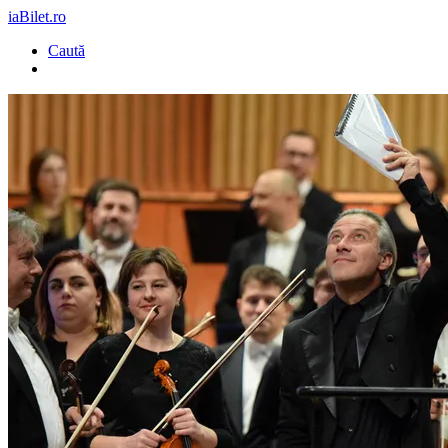
iaBilet.ro
Caută