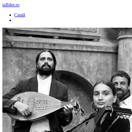
iaBilet.ro
Caută