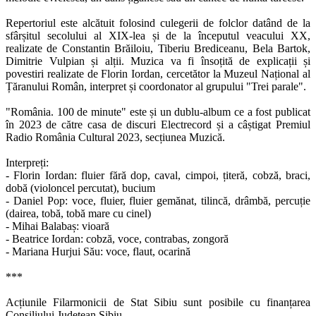
Repertoriul este alcătuit folosind culegerii de folclor datând de la
sfârșitul secolului al XIX-lea și de la începutul veacului XX,
realizate de Constantin Brăiloiu, Tiberiu Brediceanu, Bela Bartok,
Dimitrie Vulpian și alții. Muzica va fi însoțită de explicații și
povestiri realizate de Florin Iordan, cercetător la Muzeul Național al
Țăranului Român, interpret și coordonator al grupului "Trei parale".
"România. 100 de minute" este și un dublu-album ce a fost publicat
în 2023 de către casa de discuri Electrecord și a câștigat Premiul
Radio România Cultural 2023, secțiunea Muzică.
Interpreți:
- Florin Iordan: fluier fără dop, caval, cimpoi, țiteră, cobză, braci,
dobă (violoncel percutat), bucium
- Daniel Pop: voce, fluier, fluier gemănat, tilincă, drâmbă, percuție
(dairea, tobă, tobă mare cu cinel)
- Mihai Balabaș: vioară
- Beatrice Iordan: cobză, voce, contrabas, zongoră
- Mariana Hurjui Său: voce, flaut, ocarină
***
Acțiunile Filarmonicii de Stat Sibiu sunt posibile cu finanțarea
Consiliului Județean Sibiu.