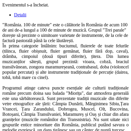
Evenimentul s-a încheiat.
Detalii
"România. 100 de minute" este o călătorie în România de acum 100
de ani de-a lungul a 100 de minute de muzică. Grupul "Trei parale"
dorește să prezinte o uimitoare varietate de instrumente, de la cele de
factură pastorală până la cele lăutărești.
În prima categorie întâlnim: buciumul, fluierele de toate felurile
(tilinca, fluier obișnuit, fluier gemănat, fluier fără dop, caval),
drâmba, cimpoiul (două tipuri diferite), țitera. Din lumea
muzicanților sătești, grupul prezintă: vioara, cobză, braciul
transilvănean, zongora maramureșeană, contrabasul, doba (violoncel
popular percutat) și alte instrumente tradiționale de percuție (dairea,
tobă, tobă mare cu cinel).
Programul atinge cateva puncte esențiale ale culturii tradiționale
române precum doina sau balada "Miorița", dar atmosfera generală
este una sărbătorească. Sunt prezentate tradiții muzicale din diferite
vetre etnografice ale țării: Câmpia Dunării, Mărginimea Sibiu,Țara
Vrancei, Țara Zarandului, Dobrogea, Muscel, Olt, Bucovina,
Botoșani, Câmpia Transilvaniei, Maramureș și Oaș și chiar din afara
granițelor (muzicile românilor din Transnistria). Nu sunt uitate nici
grupurile entice minoritare din România, publicul putând savura o
melodie evreiescă, un dans țigănesc sau un cântec de nuntă turcesc.