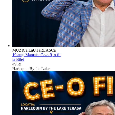
MUZICă LăUTăREASCă
19 aug:
Mamaia: Ce-o fi, o fi!
ia Bilet
49 lei
Harlequin By the Lake