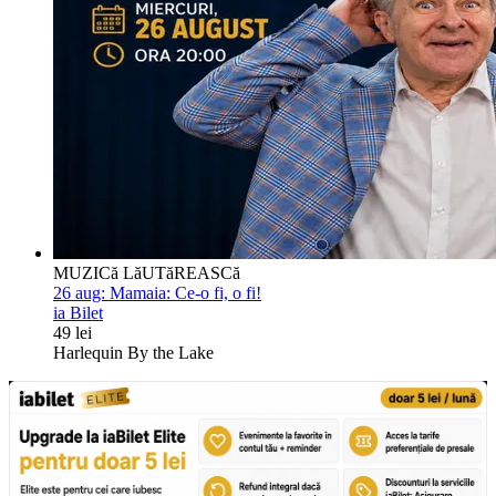
MUZICă LăUTăREASCă
26 aug:
Mamaia: Ce-o fi, o fi!
ia Bilet
49 lei
Harlequin By the Lake