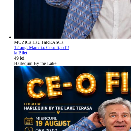
MUZICă LăUTăREASCă
12 aug:
Mamaia: Ce-o fi, o fi!
ia Bilet
49 lei
Harlequin By the Lake