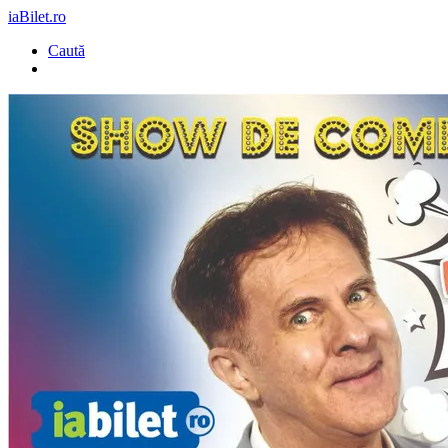
iaBilet.ro
Caută