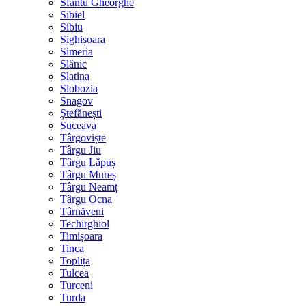
Sfântu Gheorghe
Sibiel
Sibiu
Sighișoara
Simeria
Slănic
Slatina
Slobozia
Snagov
Ștefănești
Suceava
Târgoviște
Târgu Jiu
Târgu Lăpuș
Târgu Mureș
Târgu Neamț
Târgu Ocna
Târnăveni
Techirghiol
Timișoara
Tinca
Toplița
Tulcea
Turceni
Turda