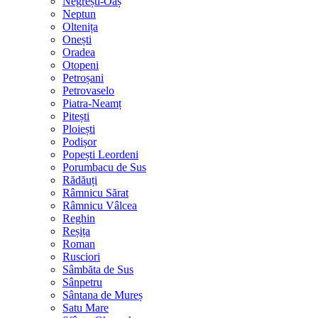
Negrești-Oaș
Neptun
Oltenița
Onești
Oradea
Otopeni
Petroșani
Petrovaselo
Piatra-Neamț
Pitești
Ploiești
Podișor
Popești Leordeni
Porumbacu de Sus
Rădăuți
Râmnicu Sărat
Râmnicu Vâlcea
Reghin
Reșița
Roman
Rusciori
Sâmbăta de Sus
Sânpetru
Sântana de Mureș
Satu Mare