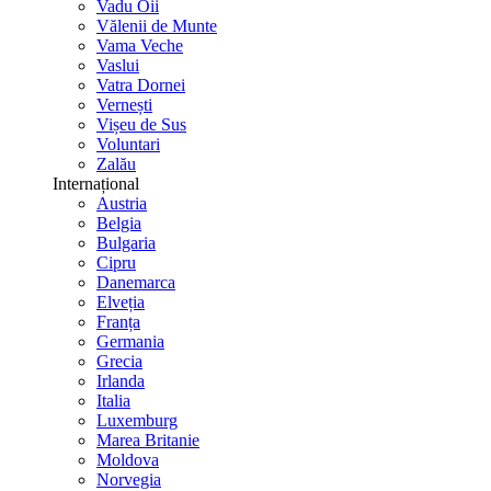
Vadu Oii
Vălenii de Munte
Vama Veche
Vaslui
Vatra Dornei
Vernești
Vișeu de Sus
Voluntari
Zalău
Internațional
Austria
Belgia
Bulgaria
Cipru
Danemarca
Elveția
Franța
Germania
Grecia
Irlanda
Italia
Luxemburg
Marea Britanie
Moldova
Norvegia