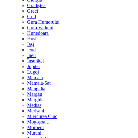
Grădiștea
Greci
Grid
Gura Humorului
Gura Vadului
Hunedoara
Huși
Iași
Ieud
Ineu
Însurăței
Jupiter
Lugoj
Mamaia
Mamaia-Sat
Mangalia
Mărgău
Marghita
Mediaș
Merișani
Miercurea Ciuc
Mogoșoaia
Moroeni
Murani