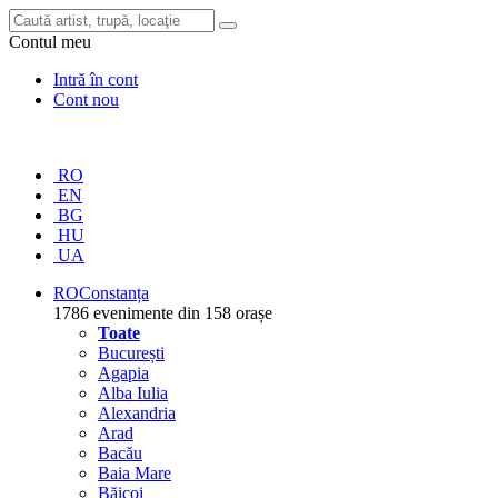
Contul meu
Intră în cont
Cont nou
RO
EN
BG
HU
UA
RO
Constanța
1786 evenimente din 158 orașe
Toate
București
Agapia
Alba Iulia
Alexandria
Arad
Bacău
Baia Mare
Băicoi