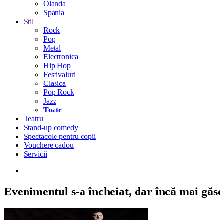
Olanda
Spania
Stil
Rock
Pop
Metal
Electronica
Hip Hop
Festivaluri
Clasica
Pop Rock
Jazz
Toate
Teatru
Stand-up comedy
Spectacole pentru copii
Vouchere cadou
Servicii
Evenimentul s-a încheiat,
dar încă mai găseș