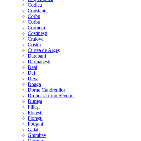
Codlea
Constanța
Corbu
Corbu
Coroieni
Costinești
Craiova
Cristur
Curtea de Argeș
Darabani
Dărmănești
Deal
Dej
Deva
Doaga
Dorna Candrenilor
Drobeta-Turnu Severin
Durușa
Filiași
Florești
Florești
Focșani
Galați
Ghimbav
Giurgiu