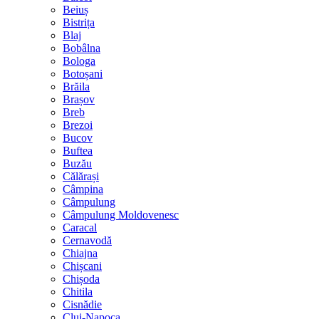
Beiuș
Bistrița
Blaj
Bobâlna
Bologa
Botoșani
Brăila
Brașov
Breb
Brezoi
Bucov
Buftea
Buzău
Călărași
Câmpina
Câmpulung
Câmpulung Moldovenesc
Caracal
Cernavodă
Chiajna
Chișcani
Chișoda
Chitila
Cisnădie
Cluj-Napoca