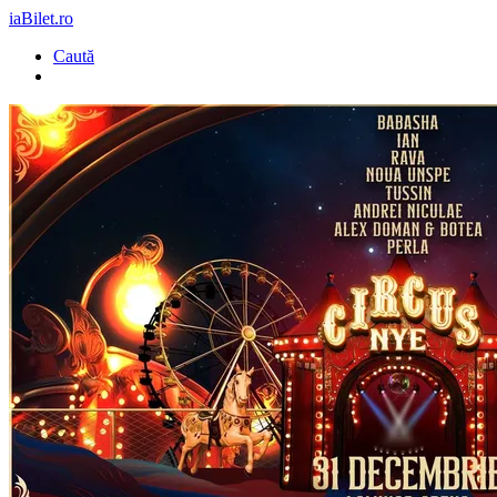
iaBilet.ro
Caută