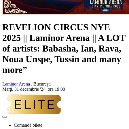
REVELION CIRCUS NYE
2025 || Laminor Arena || A LOT
of artists: Babasha, Ian, Rava,
Noua Unspe, Tussin and many
more”
Laminor Arena
, București
Marți, 31 decembrie '24, ora 19:00
Adaugă
la
Comandă bilete
favorite