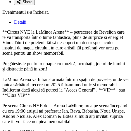
Share
Evenimentul s-a încheiat.
Detalii
**Circus NYE la LaMinor Arena** – petrecerea de Revelion care
te va transporta într-o lume fantastică, plină de surprize și energie!
Vino alături de prietenii tăi să descoperi un decor spectaculos
inspirat de magia circului, în care artiștii tăi preferați vor urca pe
scenă pentru un show memorabil.
Pregătește-te pentru o noapte cu muzică, acrobații, jocuri de lumini
și distracție până în zori!
LaMinor Arena va fi transformată într-un spațiu de poveste, unde vei
putea sărbători trecerea în 2025 într-un mod unic și memorabil.
Indiferent dacă alegi să petreci la "Acces General" , **VIP** sau
**Ultra VIP**
Pe scena Circus NYE de la Arena LaMinor, urca pe scena începând
cu ora 19:00 artiștii tai preferați: Ian, Rava, Babasha, Noua Unspe,
Andrei Niculae, Alex Doman & Botea si multi alți invitați supriza
care iti vor face noaptea memorabila!