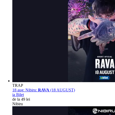
TRAP
18 aug:
Nibiru:
RAVA
(18 AUGUST)
ia Bilet
de la 49 lei
Nibiru