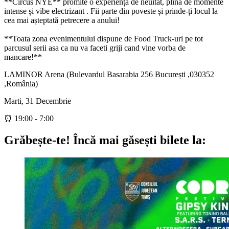
**Circus NYE** promite o experiență de neuitat, plină de momente
intense și vibe electrizant . Fii parte din poveste și prinde-ți locul la
cea mai așteptată petrecere a anului!
​​**Toata zona evenimentului dispune de Food Truck-uri pe tot
parcusul serii asa ca nu va faceti griji cand vine vorba de
mancare!**
LAMINOR Arena (Bulevardul Basarabia 256 București ,030352
,România)
Marti, 31 Decembrie
⏰ 19:00 - 7:00
Grăbește-te!
Încă mai găsești bilete la: