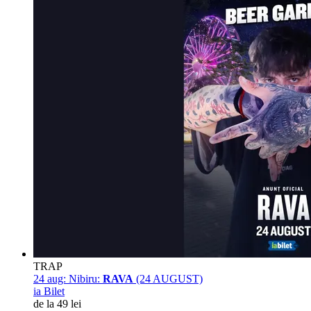
TRAP
24 aug:
Nibiru:
RAVA
(24 AUGUST)
ia Bilet
de la 49 lei