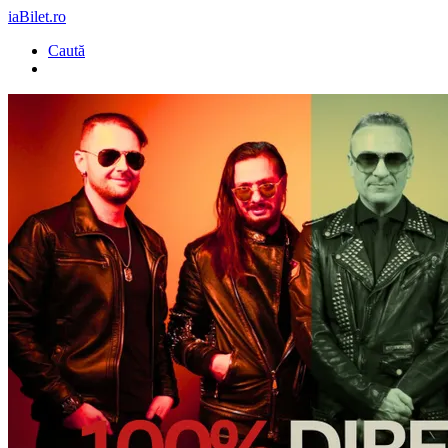
iaBilet.ro
Caută