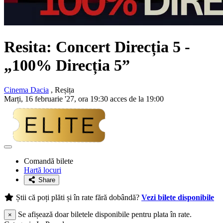
Resita: Concert
Direcția 5
-
„100% Direcția 5”
Cinema Dacia
, Reșița
Marți, 16 februarie '27, ora 19:30 acces de la 19:00
Adaugă
la
Comandă bilete
favorite
Hartă locuri
Share
Știi că poți plăti și în rate fără dobândă?
Vezi bilete disponibile
Se afișează doar biletele disponibile pentru plata în rate.
×