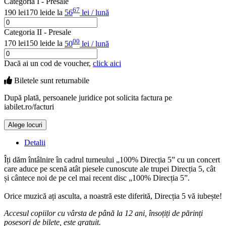
Categoria I - Presale
67
190 lei
170 lei
de la
56
lei / lună
Categoria II - Presale
00
170 lei
150 lei
de la
50
lei / lună
Dacă ai un cod de voucher,
click aici
Biletele sunt
returnabile
După plată, persoanele juridice pot solicita factura pe
iabilet.ro/facturi
Alege locuri
Doar o mică verificare
Detalii
Îți dăm întâlnire în cadrul turneului „100% Direcția 5” cu un concert
care aduce pe scenă atât piesele cunoscute ale trupei Direcția 5, cât
și cântece noi de pe cel mai recent disc „100% Direcția 5”.
Orice muzică ați asculta, a noastră este diferită, Direcția 5 vă iubește!
Accesul copiilor cu vârsta de până la 12 ani, însoțiți de părinți
posesori de bilete, este gratuit.