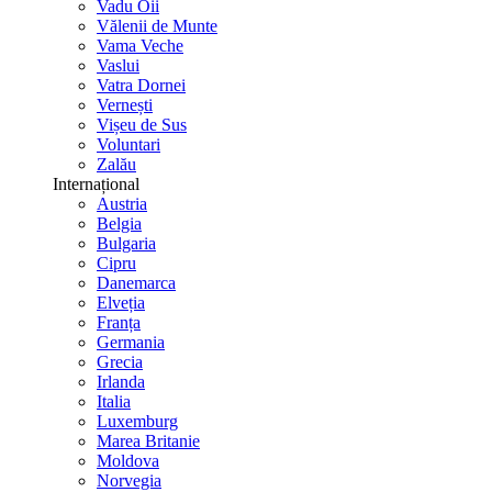
Vadu Oii
Vălenii de Munte
Vama Veche
Vaslui
Vatra Dornei
Vernești
Vișeu de Sus
Voluntari
Zalău
Internațional
Austria
Belgia
Bulgaria
Cipru
Danemarca
Elveția
Franța
Germania
Grecia
Irlanda
Italia
Luxemburg
Marea Britanie
Moldova
Norvegia