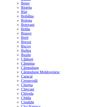
Beiuș
Bistrița
Blaj
Bobâlna
Bologa
Botoșani
Brăila
Brașov
Breb
Brezoi
Bucov
Buftea
Buzău
Călărași
Câmpina
Câmpulung
Câmpulung Moldovenesc
Caracal
Cernavodă
Chiajna
Chișcani
Chișoda
Chitila
Cisnădie
Cluj-Napoca