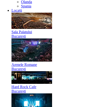
Olanda
Spania
Locații
Sala Palatului
București
Arenele Romane
București
Hard Rock Cafe
București