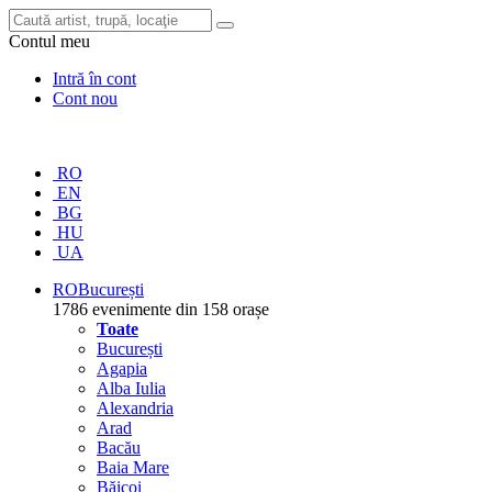
Contul meu
Intră în cont
Cont nou
RO
EN
BG
HU
UA
RO
București
1786 evenimente din 158 orașe
Toate
București
Agapia
Alba Iulia
Alexandria
Arad
Bacău
Baia Mare
Băicoi