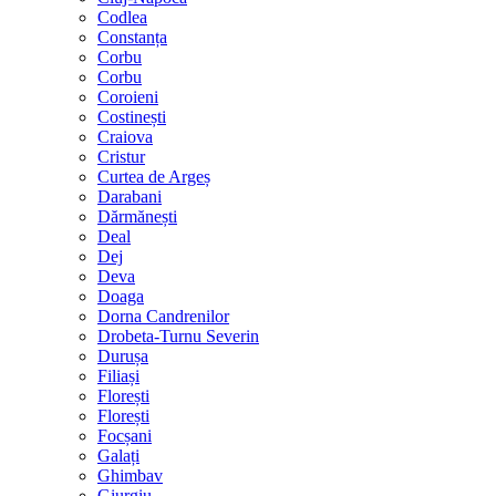
Codlea
Constanța
Corbu
Corbu
Coroieni
Costinești
Craiova
Cristur
Curtea de Argeș
Darabani
Dărmănești
Deal
Dej
Deva
Doaga
Dorna Candrenilor
Drobeta-Turnu Severin
Durușa
Filiași
Florești
Florești
Focșani
Galați
Ghimbav
Giurgiu