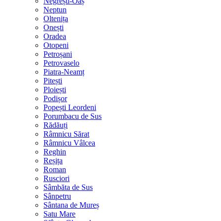
Negrești-Oaș
Neptun
Oltenița
Onești
Oradea
Otopeni
Petroșani
Petrovaselo
Piatra-Neamț
Pitești
Ploiești
Podișor
Popești Leordeni
Porumbacu de Sus
Rădăuți
Râmnicu Sărat
Râmnicu Vâlcea
Reghin
Reșița
Roman
Rusciori
Sâmbăta de Sus
Sânpetru
Sântana de Mureș
Satu Mare