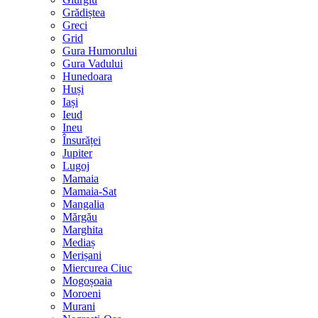
Grădiștea
Greci
Grid
Gura Humorului
Gura Vadului
Hunedoara
Huși
Iași
Ieud
Ineu
Însurăței
Jupiter
Lugoj
Mamaia
Mamaia-Sat
Mangalia
Mărgău
Marghita
Mediaș
Merișani
Miercurea Ciuc
Mogoșoaia
Moroeni
Murani