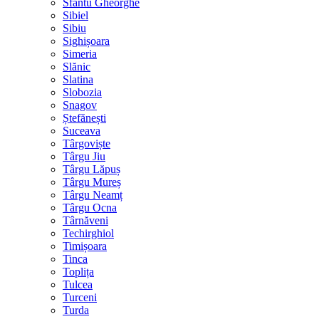
Sfântu Gheorghe
Sibiel
Sibiu
Sighișoara
Simeria
Slănic
Slatina
Slobozia
Snagov
Ștefănești
Suceava
Târgoviște
Târgu Jiu
Târgu Lăpuș
Târgu Mureș
Târgu Neamț
Târgu Ocna
Târnăveni
Techirghiol
Timișoara
Tinca
Toplița
Tulcea
Turceni
Turda