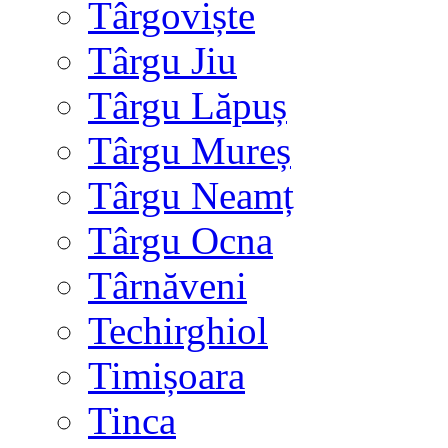
Târgoviște
Târgu Jiu
Târgu Lăpuș
Târgu Mureș
Târgu Neamț
Târgu Ocna
Târnăveni
Techirghiol
Timișoara
Tinca