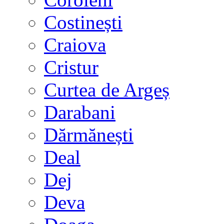
Costinești
Craiova
Cristur
Curtea de Argeș
Darabani
Dărmănești
Deal
Dej
Deva