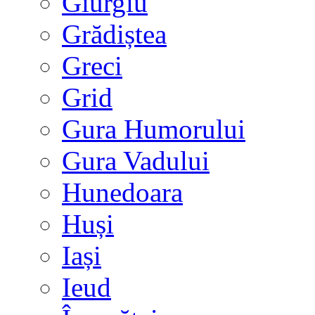
Giurgiu
Grădiștea
Greci
Grid
Gura Humorului
Gura Vadului
Hunedoara
Huși
Iași
Ieud