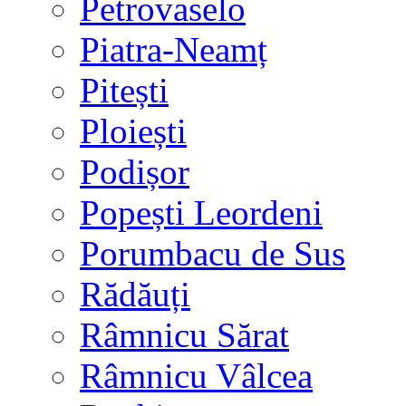
Petrovaselo
Piatra-Neamț
Pitești
Ploiești
Podișor
Popești Leordeni
Porumbacu de Sus
Rădăuți
Râmnicu Sărat
Râmnicu Vâlcea