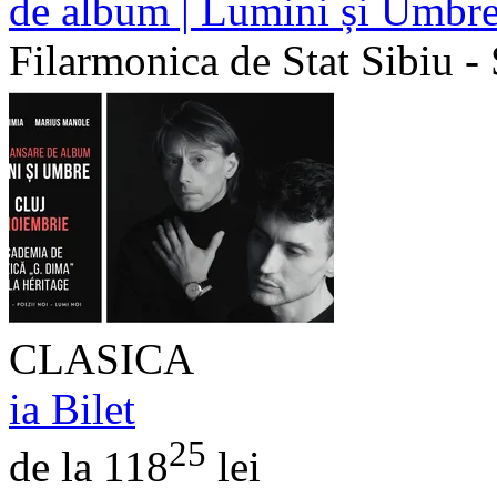
de album | Lumini și Umbr
Filarmonica de Stat Sibiu - 
CLASICA
ia Bilet
25
de la 118
lei