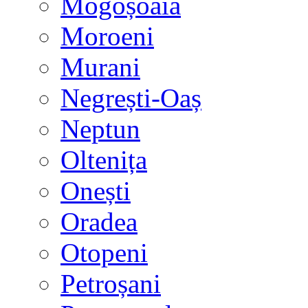
Mogoșoaia
Moroeni
Murani
Negrești-Oaș
Neptun
Oltenița
Onești
Oradea
Otopeni
Petroșani