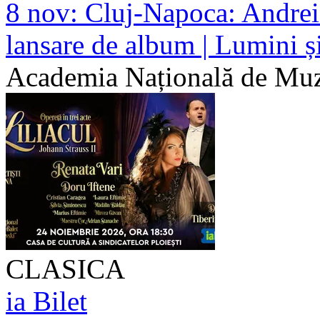
8 nov:
Cluj-Napoca: Andrei
lansare de album | Lumini 
Academia Națională de Mu
CLASICA
ia Bilet