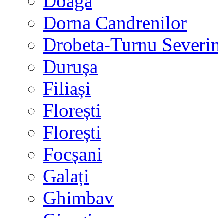
Doaga
Dorna Candrenilor
Drobeta-Turnu Severi
Durușa
Filiași
Florești
Florești
Focșani
Galați
Ghimbav