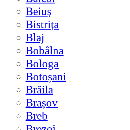
Beiuș
Bistrița
Blaj
Bobâlna
Bologa
Botoșani
Brăila
Brașov
Breb
Brezoi