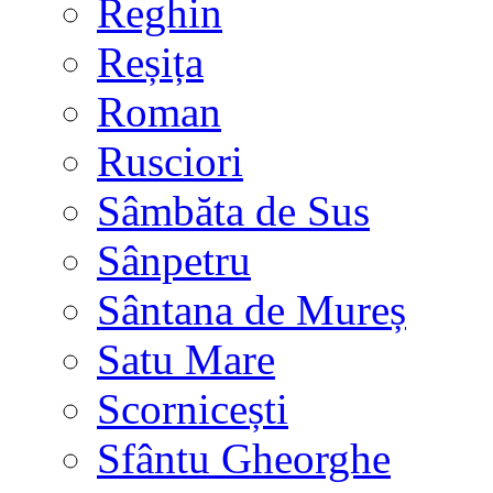
Reghin
Reșița
Roman
Rusciori
Sâmbăta de Sus
Sânpetru
Sântana de Mureș
Satu Mare
Scornicești
Sfântu Gheorghe