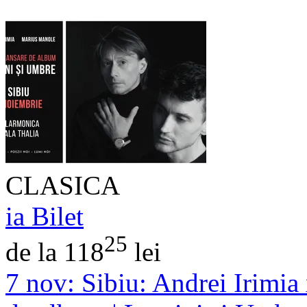
CLASICA
ia Bilet
25
de la 118
lei
7 nov:
Sibiu: Andrei Irimia