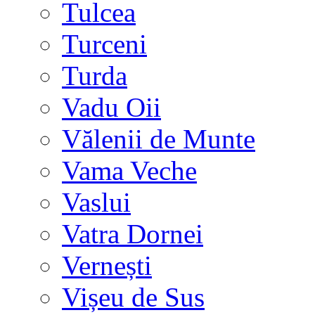
Tulcea
Turceni
Turda
Vadu Oii
Vălenii de Munte
Vama Veche
Vaslui
Vatra Dornei
Vernești
Vișeu de Sus