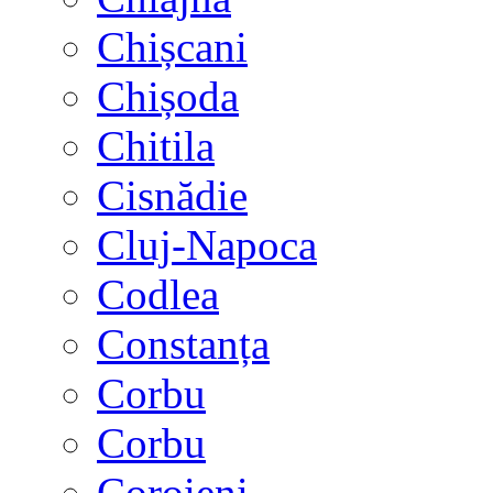
Chișcani
Chișoda
Chitila
Cisnădie
Cluj-Napoca
Codlea
Constanța
Corbu
Corbu
Coroieni