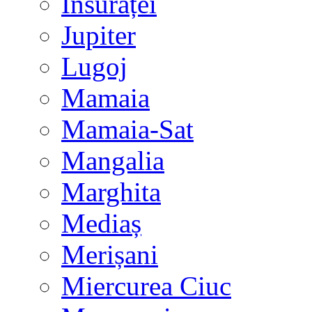
Însurăței
Jupiter
Lugoj
Mamaia
Mamaia-Sat
Mangalia
Marghita
Mediaș
Merișani
Miercurea Ciuc