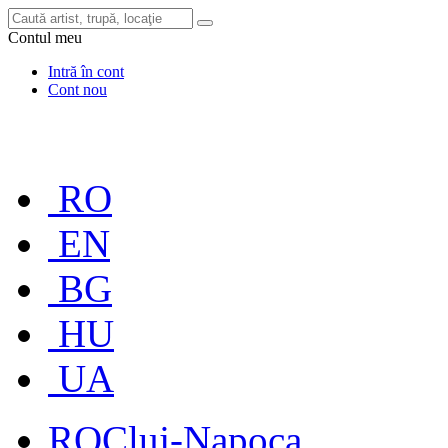
Contul meu
Intră în cont
Cont nou
RO
EN
BG
HU
UA
RO
Cluj-Napoca