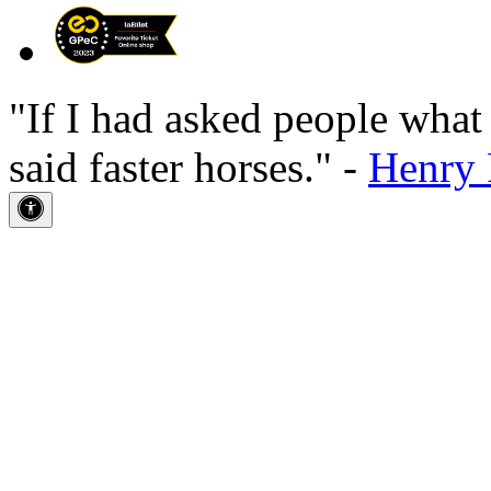
"If I had asked people wha
said faster horses." -
Henry 