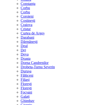
Constanța
Corbu
Corbu
Coroieni
Costinești
Craiova
Cristur
Curtea de Argeș
Darabani
Dărmănești
Deal
Dej
Deva
Doaga
Dorna Candrenilor
Drobeta-Turnu Severin
Durușa
Fălticeni
Filiași
Florești
Florești
Focșani
Galați
Ghimbav
Giurgiu