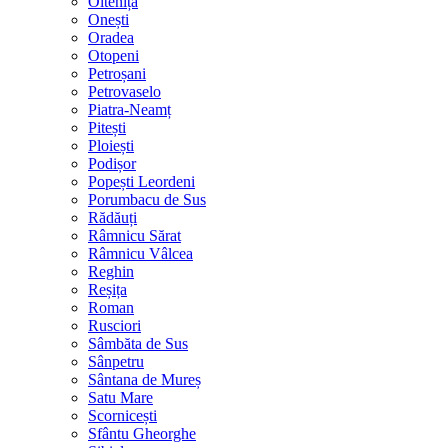
Oltenița
Onești
Oradea
Otopeni
Petroșani
Petrovaselo
Piatra-Neamț
Pitești
Ploiești
Podișor
Popești Leordeni
Porumbacu de Sus
Rădăuți
Râmnicu Sărat
Râmnicu Vâlcea
Reghin
Reșița
Roman
Rusciori
Sâmbăta de Sus
Sânpetru
Sântana de Mureș
Satu Mare
Scornicești
Sfântu Gheorghe