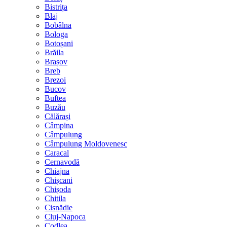
Bistrița
Blaj
Bobâlna
Bologa
Botoșani
Brăila
Brașov
Breb
Brezoi
Bucov
Buftea
Buzău
Călărași
Câmpina
Câmpulung
Câmpulung Moldovenesc
Caracal
Cernavodă
Chiajna
Chișcani
Chișoda
Chitila
Cisnădie
Cluj-Napoca
Codlea