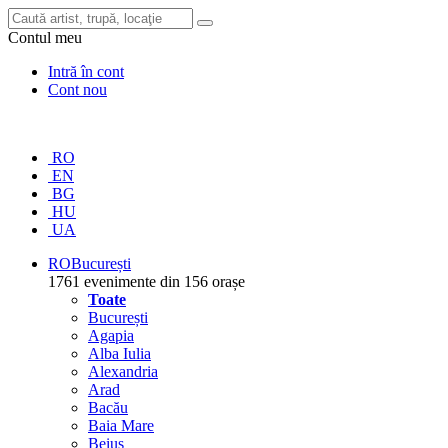
Contul meu
Intră în cont
Cont nou
RO
EN
BG
HU
UA
RO
București
1761 evenimente din 156 orașe
Toate
București
Agapia
Alba Iulia
Alexandria
Arad
Bacău
Baia Mare
Beiuș