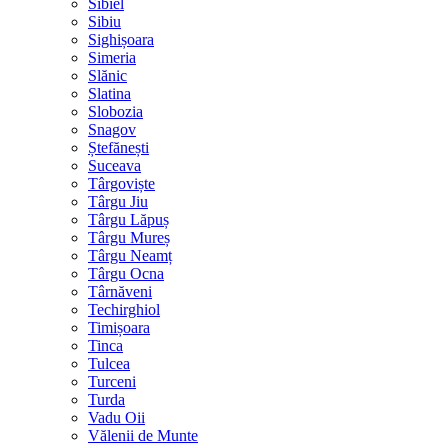
Sibiel
Sibiu
Sighișoara
Simeria
Slănic
Slatina
Slobozia
Snagov
Ștefănești
Suceava
Târgoviște
Târgu Jiu
Târgu Lăpuș
Târgu Mureș
Târgu Neamț
Târgu Ocna
Târnăveni
Techirghiol
Timișoara
Tinca
Tulcea
Turceni
Turda
Vadu Oii
Vălenii de Munte