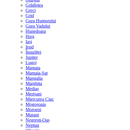
Grădiștea
Greci
Grid
Gura Humorului
Gura Vadului
Hunedoara
Huși
Iași
Ieud
Însurăței
Jupiter
Lugoj
Mamaia
Mamaia-Sat
Mangalia
Marghita
Mediaș
Merișani
Miercurea Ciuc
Mogoșoaia
Moroeni
Murani
Negrești-Oaș
Neptun