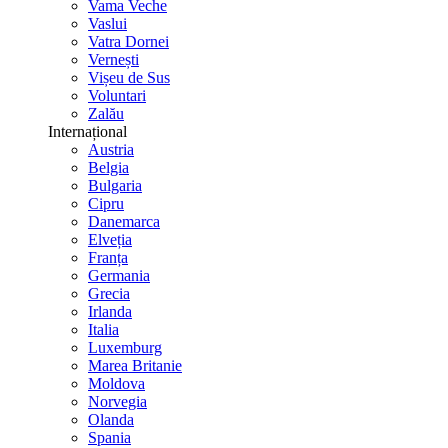
Vama Veche
Vaslui
Vatra Dornei
Vernești
Vișeu de Sus
Voluntari
Zalău
Internațional
Austria
Belgia
Bulgaria
Cipru
Danemarca
Elveția
Franța
Germania
Grecia
Irlanda
Italia
Luxemburg
Marea Britanie
Moldova
Norvegia
Olanda
Spania