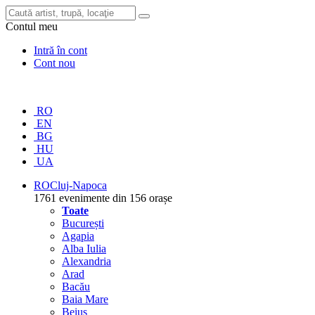
Contul meu
Intră în cont
Cont nou
RO
EN
BG
HU
UA
RO
Cluj-Napoca
1761 evenimente din 156 orașe
Toate
București
Agapia
Alba Iulia
Alexandria
Arad
Bacău
Baia Mare
Beiuș