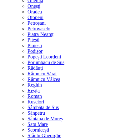
Oltenița
Onești
Oradea
Otopeni
Petroșani
Petrovaselo
Piatra-Neamț
Pitești
Ploiești
Podișor
Popești Leordeni
Porumbacu de Sus
Rădăuți
Râmnicu Sărat
Râmnicu Vâlcea
Reghin
Reșița
Roman
Rusciori
Sâmbăta de Sus
Sânpetru
Sântana de Mureș
Satu Mare
Scornicești
Sfântu Gheorghe