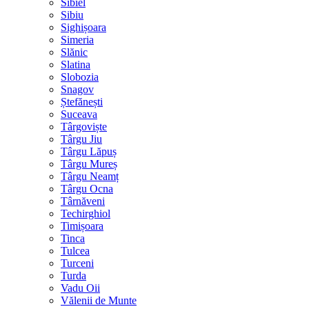
Sibiel
Sibiu
Sighișoara
Simeria
Slănic
Slatina
Slobozia
Snagov
Ștefănești
Suceava
Târgoviște
Târgu Jiu
Târgu Lăpuș
Târgu Mureș
Târgu Neamț
Târgu Ocna
Târnăveni
Techirghiol
Timișoara
Tinca
Tulcea
Turceni
Turda
Vadu Oii
Vălenii de Munte