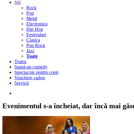
Stil
Rock
Pop
Metal
Electronica
Hip Hop
Festivaluri
Clasica
Pop Rock
Jazz
Toate
Teatru
Stand-up comedy
Spectacole pentru copii
Vouchere cadou
Servicii
Evenimentul s-a încheiat,
dar încă mai găseș