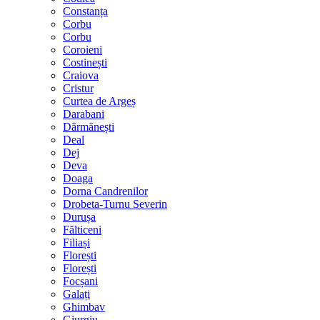
Constanța
Corbu
Corbu
Coroieni
Costinești
Craiova
Cristur
Curtea de Argeș
Darabani
Dărmănești
Deal
Dej
Deva
Doaga
Dorna Candrenilor
Drobeta-Turnu Severin
Durușa
Fălticeni
Filiași
Florești
Florești
Focșani
Galați
Ghimbav
Giurgiu