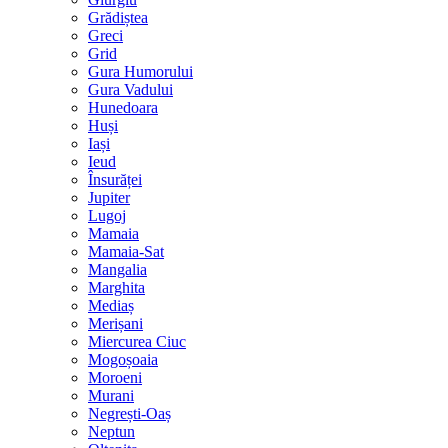
Grădiștea
Greci
Grid
Gura Humorului
Gura Vadului
Hunedoara
Huși
Iași
Ieud
Însurăței
Jupiter
Lugoj
Mamaia
Mamaia-Sat
Mangalia
Marghita
Mediaș
Merișani
Miercurea Ciuc
Mogoșoaia
Moroeni
Murani
Negrești-Oaș
Neptun