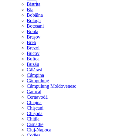
Bistrița
Blaj
Bobâlna
Bologa
Botoșani
Brăila
Brașov
Breb
Brezoi
Bucov
Buftea
Buzău
Călărași
Câmpina
Câmpulung
Câmpulung Moldovenesc
Caracal
Cernavodă
Chiajna
Chișcani
Chișoda
Chitila
Cisnădie
Cluj-Napoca
Codlea