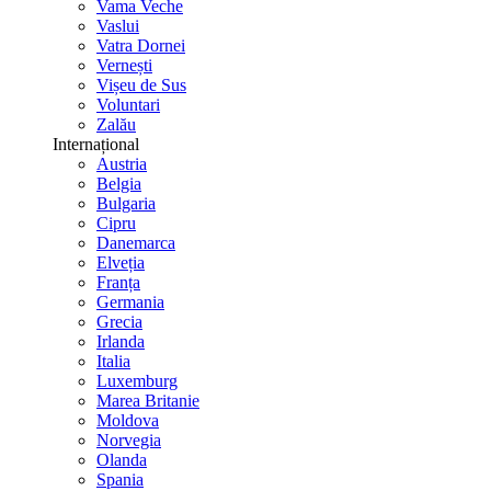
Vama Veche
Vaslui
Vatra Dornei
Vernești
Vișeu de Sus
Voluntari
Zalău
Internațional
Austria
Belgia
Bulgaria
Cipru
Danemarca
Elveția
Franța
Germania
Grecia
Irlanda
Italia
Luxemburg
Marea Britanie
Moldova
Norvegia
Olanda
Spania