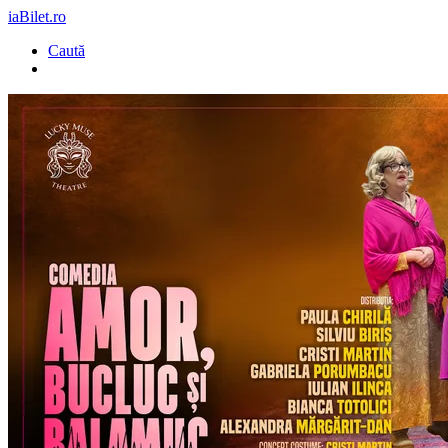
iaBilet.ro
Caută