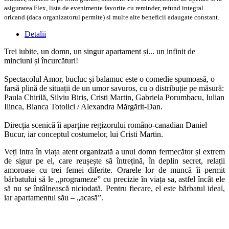
asigurarea Flex, lista de evenimente favorite cu reminder, refund integral
oricand (daca organizatorul permite) si multe alte beneficii adaugate constant.
Detalii
Trei iubite, un domn, un singur apartament și... un infinit de
minciuni și încurcături!
Spectacolul Amor, bucluc și balamuc este o comedie spumoasă, o
farsă plină de situații de un umor savuros, cu o distribuție pe măsură:
Paula Chirilă, Silviu Biriș, Cristi Martin, Gabriela Porumbacu, Iulian
Ilinca, Bianca Totolici / Alexandra Mărgărit-Dan.
Direcția scenică îi aparține regizorului româno-canadian Daniel
Bucur, iar conceptul costumelor, lui Cristi Martin.
Veți intra în viața atent organizată a unui domn fermecător și extrem
de sigur pe el, care reușește să întrețină, în deplin secret, relații
amoroase cu trei femei diferite. Orarele lor de muncă îi permit
bărbatului să le „programeze” cu precizie în viața sa, astfel încât ele
să nu se întâlnească niciodată. Pentru fiecare, el este bărbatul ideal,
iar apartamentul său – „acasă”.