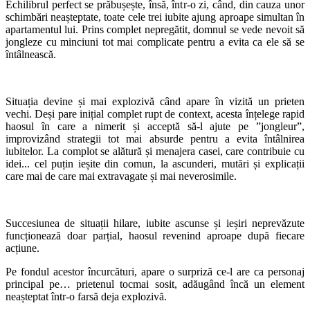
Echilibrul perfect se prăbușește, însă, într-o zi, când, din cauza unor
schimbări neașteptate, toate cele trei iubite ajung aproape simultan în
apartamentul lui. Prins complet nepregătit, domnul se vede nevoit să
jongleze cu minciuni tot mai complicate pentru a evita ca ele să se
întâlnească.
Situația devine și mai explozivă când apare în vizită un prieten
vechi. Deși pare inițial complet rupt de context, acesta înțelege rapid
haosul în care a nimerit și acceptă să-l ajute pe ”jongleur”,
improvizând strategii tot mai absurde pentru a evita întâlnirea
iubitelor. La complot se alătură și menajera casei, care contribuie cu
idei... cel puțin ieșite din comun, la ascunderi, mutări și explicații
care mai de care mai extravagate și mai neverosimile.
Succesiunea de situații hilare, iubite ascunse și ieșiri neprevăzute
funcționează doar parțial, haosul revenind aproape după fiecare
acțiune.
Pe fondul acestor încurcături, apare o surpriză ce-l are ca personaj
principal pe… prietenul tocmai sosit, adăugând încă un element
neașteptat într-o farsă deja explozivă.