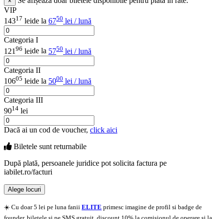
Se afișează doar biletele disponibile pentru plata în rate.
×
VIP
17
50
143
lei
de la
67
lei / lună
Categoria I
96
50
121
lei
de la
57
lei / lună
Categoria II
05
00
106
lei
de la
50
lei / lună
Categoria III
14
90
lei
Dacă ai un cod de voucher,
click aici
Biletele sunt
returnabile
După plată, persoanele juridice pot solicita factura pe
iabilet.ro/facturi
Alege locuri
Doar o mică verificare
☀️ Cu doar 5 lei pe luna fanii
ELITE
primesc imagine de profil si badge de
founder, biletele si pe SMS gratuit, discount 10% la comisionul de operare si la