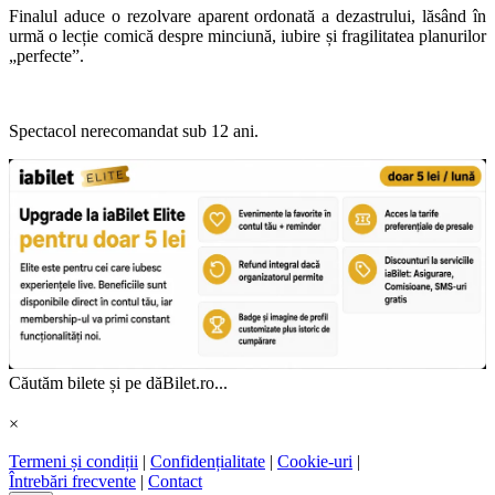
Finalul aduce o rezolvare aparent ordonată a dezastrului, lăsând în
urmă o lecție comică despre minciună, iubire și fragilitatea planurilor
„perfecte”.
Spectacol nerecomandat sub 12 ani.
Căutăm bilete și pe dăBilet.ro...
×
Termeni și condiții
|
Confidențialitate
|
Cookie-uri
|
Întrebări frecvente
|
Contact