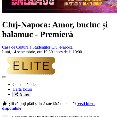
Cluj-Napoca: Amor, bucluc și
balamuc -
Premieră
Casa de Cultura a Studentilor Cluj-Napoca
Luni, 14 septembrie, ora 19:30 acces de la 19:00
Adaugă
la
Comandă bilete
favorite
Hartă locuri
Share
Știi că poți plăti și în 2 rate fără dobândă?
Vezi bilete
disponibile