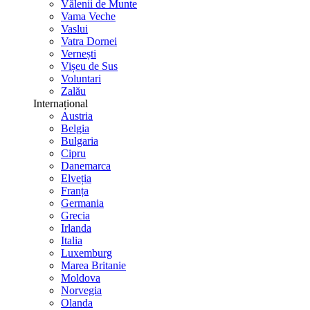
Vălenii de Munte
Vama Veche
Vaslui
Vatra Dornei
Vernești
Vișeu de Sus
Voluntari
Zalău
Internațional
Austria
Belgia
Bulgaria
Cipru
Danemarca
Elveția
Franța
Germania
Grecia
Irlanda
Italia
Luxemburg
Marea Britanie
Moldova
Norvegia
Olanda