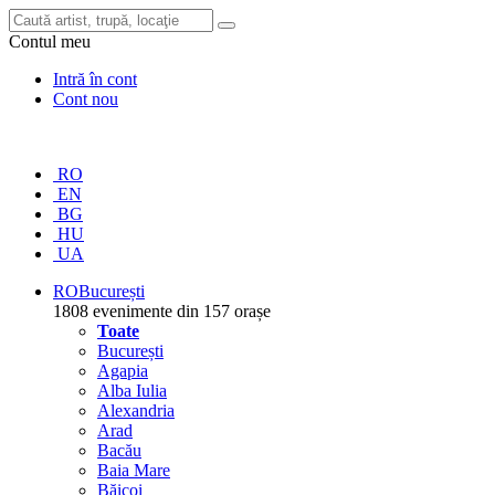
Contul meu
Intră în cont
Cont nou
RO
EN
BG
HU
UA
RO
București
1808 evenimente din 157 orașe
Toate
București
Agapia
Alba Iulia
Alexandria
Arad
Bacău
Baia Mare
Băicoi