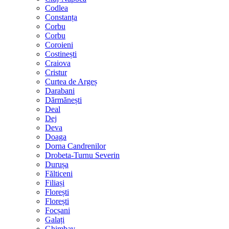
Codlea
Constanța
Corbu
Corbu
Coroieni
Costinești
Craiova
Cristur
Curtea de Argeș
Darabani
Dărmănești
Deal
Dej
Deva
Doaga
Dorna Candrenilor
Drobeta-Turnu Severin
Durușa
Fălticeni
Filiași
Florești
Florești
Focșani
Galați
Ghimbav