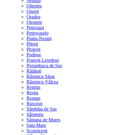
Neptun
Oltenița
Onești
Oradea
Otopeni
Petroșani
Petrovaselo
Piatra-Neamț
Pitești
Ploiești
Podișor
Popești Leordeni
Porumbacu de Sus
Rădăuți
Râmnicu Sărat
Râmnicu Vâlcea
Reghin
Reșița
Roman
Rusciori
Sâmbăta de Sus
Sânpetru
Sântana de Mureș
Satu Mare
Scornicești