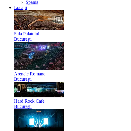
Spania
Locații
Sala Palatului
București
Arenele Romane
București
Hard Rock Cafe
București