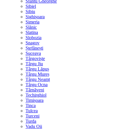
Sfântu Gheorghe
Sibiel
Sibiu
Sighișoara
Simeria
Slănic
Slatina
Slobozia
Snagov
Ștefănești
Suceava
Târgoviște
Târgu Jiu
Târgu Lăpuș
Târgu Mureș
Târgu Neamț
Târgu Ocna
Târnăveni
Techirghiol
Timișoara
Tinca
Tulcea
Turceni
Turda
Vadu Oii