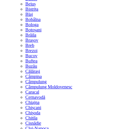
Beiuș
Bistrița
Blaj
Bobâlna
Bologa
Botoșani
Brăila
Brașov
Breb
Brezoi
Bucov
Buftea
Buzău
Călărași
Câmpina
Câmpulung
Câmpulung Moldovenesc
Caracal
Cernavodă
Chiajna
Chișcani
Chișoda
Chitila
Cisnădie
Cluj-Napoca