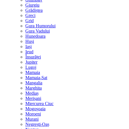
Giurgiu
Grădiștea
Greci
Grid
Gura Humorului
Gura Vadului
Hunedoara
Huși
Iași
Ieud
Însurăței
Jupiter
Lugoj
Mamaia
Mamaia-Sat
Mangalia
Marghita
Mediaș
Merișani
Miercurea Ciuc
Mogoșoaia
Moroeni
Murani
Negrești-Oaș