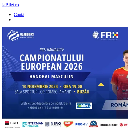
iaBilet.ro
Caută