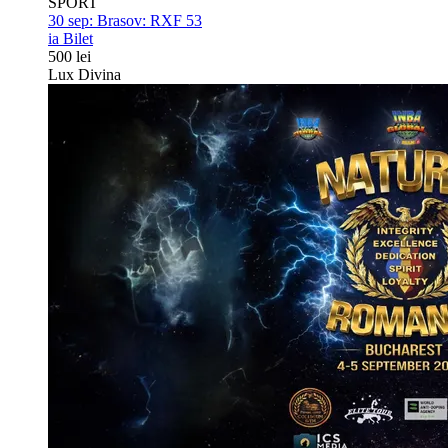
SPORT
30 sep:
Brasov: RXF 53
ia Bilet
500 lei
Lux Divina