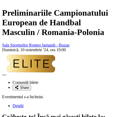
Preliminariile Campionatului
European de Handbal
Masculin / Romania-Polonia
Sala Sporturilor Romeo Iamandi - Buzau
Duminică, 10 noiembrie '24, ora 19:00
Adaugă
la
Comandă bilete
favorite
Share
Evenimentul s-a încheiat.
Detalii
Grăbește-te!
Încă mai găsești bilete la: