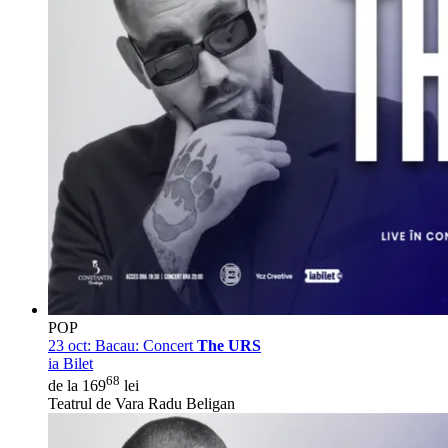
POP
23 oct:
Bacau: Concert
The URS
ia Bilet
68
de la 169
lei
Teatrul de Vara Radu Beligan