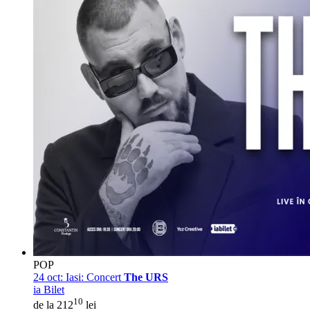
POP
24 oct:
Iasi: Concert
The URS
ia Bilet
10
de la 212
lei