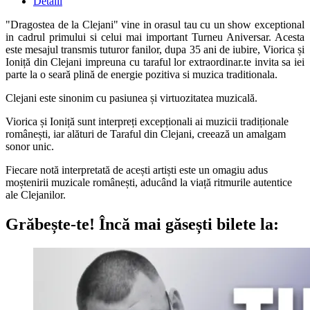
Detalii
"Dragostea de la Clejani" vine in orasul tau cu un show exceptional
in cadrul primului si celui mai important Turneu Aniversar. Acesta
este mesajul transmis tuturor fanilor, dupa 35 ani de iubire, Viorica și
Ioniță din Clejani impreuna cu taraful lor extraordinar.te invita sa iei
parte la o seară plină de energie pozitiva si muzica traditionala.
Clejani este sinonim cu pasiunea și virtuozitatea muzicală.
Viorica și Ioniță sunt interpreți excepționali ai muzicii tradiționale
românești, iar alături de Taraful din Clejani, creează un amalgam
sonor unic.
Fiecare notă interpretată de acești artiști este un omagiu adus
moștenirii muzicale românești, aducând la viață ritmurile autentice
ale Clejanilor.
Grăbește-te!
Încă mai găsești bilete la: