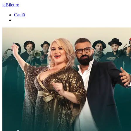
iaBilet.ro
Caută