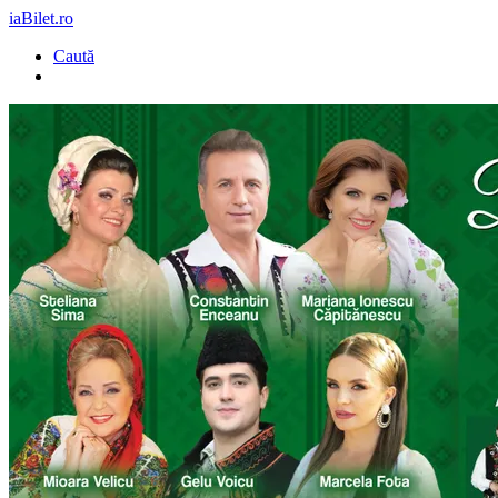
iaBilet.ro
Caută