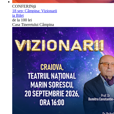
CONFERINță
18 sep:
Câmpina: Vizionarii
ia Bilet
de la 100 lei
Casa Tineretului Câmpina