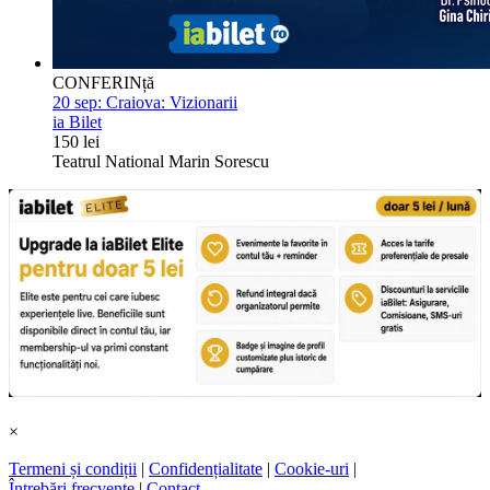
CONFERINță
20 sep:
Craiova: Vizionarii
ia Bilet
150 lei
Teatrul National Marin Sorescu
×
Termeni și condiții
|
Confidențialitate
|
Cookie-uri
|
Întrebări frecvente
|
Contact