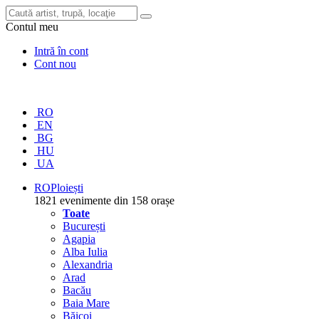
Contul meu
Intră în cont
Cont nou
RO
EN
BG
HU
UA
RO
Ploiești
1821 evenimente din 158 orașe
Toate
București
Agapia
Alba Iulia
Alexandria
Arad
Bacău
Baia Mare
Băicoi