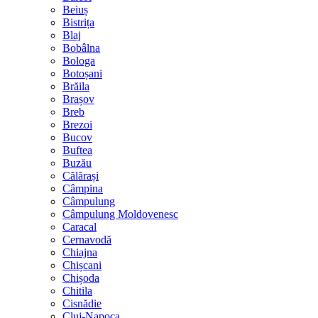
Beiuș
Bistrița
Blaj
Bobâlna
Bologa
Botoșani
Brăila
Brașov
Breb
Brezoi
Bucov
Buftea
Buzău
Călărași
Câmpina
Câmpulung
Câmpulung Moldovenesc
Caracal
Cernavodă
Chiajna
Chișcani
Chișoda
Chitila
Cisnădie
Cluj-Napoca