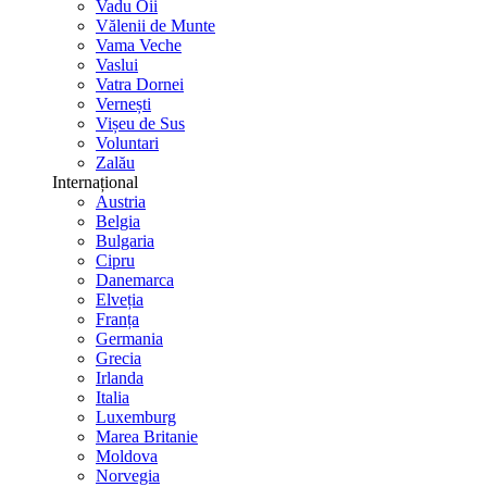
Vadu Oii
Vălenii de Munte
Vama Veche
Vaslui
Vatra Dornei
Vernești
Vișeu de Sus
Voluntari
Zalău
Internațional
Austria
Belgia
Bulgaria
Cipru
Danemarca
Elveția
Franța
Germania
Grecia
Irlanda
Italia
Luxemburg
Marea Britanie
Moldova
Norvegia