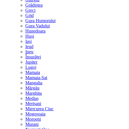
Grădiștea
Greci
Grid
Gura Humorului
Gura Vadului
Hunedoara
Huși
Iași
Ieud
Ineu
Însurăței
Jupiter
Lugoj
Mamaia
Mamaia-Sat
Mangalia
Mărgău
Marghita
Mediaș
Merișani
Miercurea Ciuc
Mogoșoaia
Moroeni
Murani