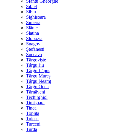
Sfântu Gheorghe
Sibiel
Sibiu
Sighișoara
Simeria
Slănic
Slatina
Slobozia
Snagov
Ștefănești
Suceava
Târgoviște
Târgu Jiu
Târgu Lăpuș
Târgu Mureș
Târgu Neamț
Târgu Ocna
Târnăveni
Techirghiol
Timișoara
Tinca
Toplița
Tulcea
Turceni
Turda