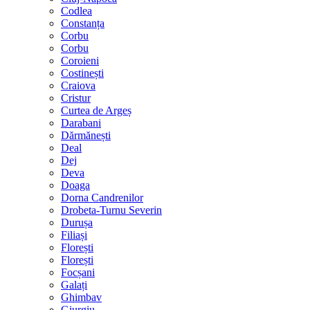
Codlea
Constanța
Corbu
Corbu
Coroieni
Costinești
Craiova
Cristur
Curtea de Argeș
Darabani
Dărmănești
Deal
Dej
Deva
Doaga
Dorna Candrenilor
Drobeta-Turnu Severin
Durușa
Filiași
Florești
Florești
Focșani
Galați
Ghimbav
Giurgiu