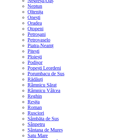
Negrești-Oaș
Neptun
Oltenița
Onești
Oradea
Otopeni
Petroșani
Petrovaselo
Piatra-Neamț
Pitești
Ploiești
Podișor
Popești Leordeni
Porumbacu de Sus
Rădăuți
Râmnicu Sărat
Râmnicu Vâlcea
Reghin
Reșița
Roman
Rusciori
Sâmbăta de Sus
Sânpetru
Sântana de Mureș
Satu Mare