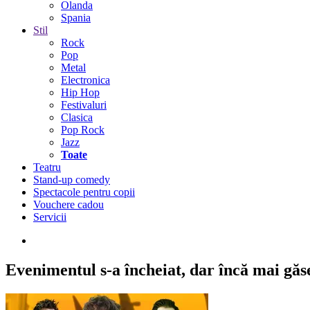
Olanda
Spania
Stil
Rock
Pop
Metal
Electronica
Hip Hop
Festivaluri
Clasica
Pop Rock
Jazz
Toate
Teatru
Stand-up comedy
Spectacole pentru copii
Vouchere cadou
Servicii
Evenimentul s-a încheiat,
dar încă mai găseș