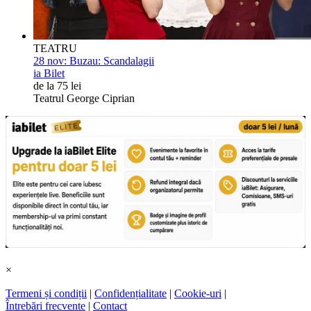
TEATRU
28 nov:
Buzau: Scandalagii
ia Bilet
de la 75 lei
Teatrul George Ciprian
×
Termeni și condiții
|
Confidențialitate
|
Cookie-uri
|
Întrebări frecvente
|
Contact