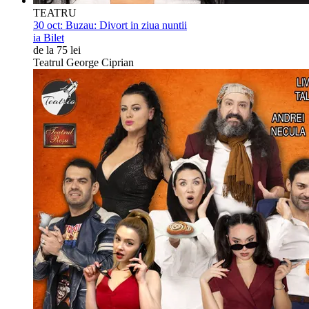
TEATRU
30 oct:
Buzau: Divort in ziua nuntii
ia Bilet
de la 75 lei
Teatrul George Ciprian