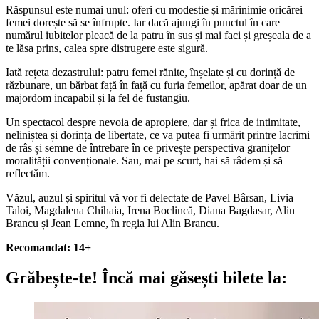
Răspunsul este numai unul: oferi cu modestie și mărinimie oricărei
femei dorește să se înfrupte. Iar dacă ajungi în punctul în care
numărul iubitelor pleacă de la patru în sus și mai faci și greșeala de a
te lăsa prins, calea spre distrugere este sigură.
Iată rețeta dezastrului: patru femei rănite, înșelate și cu dorință de
răzbunare, un bărbat față în față cu furia femeilor, apărat doar de un
majordom incapabil și la fel de fustangiu.
Un spectacol despre nevoia de apropiere, dar și frica de intimitate,
neliniștea și dorința de libertate, ce va putea fi urmărit printre lacrimi
de râs și semne de întrebare în ce privește perspectiva granițelor
moralității convenționale. Sau, mai pe scurt, hai să râdem și să
reflectăm.
Văzul, auzul și spiritul vă vor fi delectate de Pavel Bârsan, Livia
Taloi, Magdalena Chihaia, Irena Boclincă, Diana Bagdasar, Alin
Brancu și Jean Lemne, în regia lui Alin Brancu.
Recomandat: 14+
Grăbește-te!
Încă mai găsești bilete la: