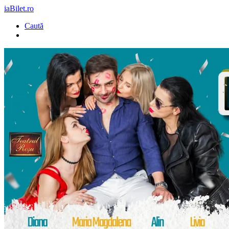
iaBilet.ro
Caută