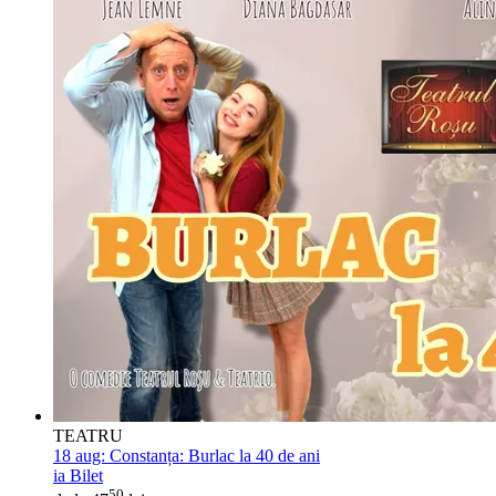
TEATRU
18 aug:
Constanța: Burlac la 40 de ani
ia Bilet
50