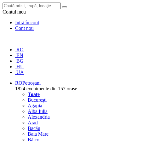
Contul meu
Intră în cont
Cont nou
RO
EN
BG
HU
UA
RO
Petroșani
1824 evenimente din 157 orașe
Toate
București
Agapia
Alba Iulia
Alexandria
Arad
Bacău
Baia Mare
Băicoi