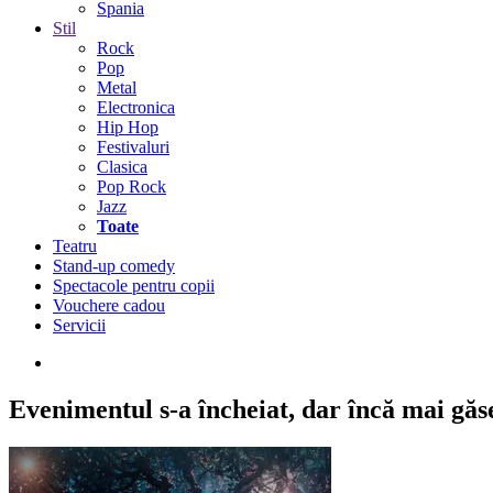
Spania
Stil
Rock
Pop
Metal
Electronica
Hip Hop
Festivaluri
Clasica
Pop Rock
Jazz
Toate
Teatru
Stand-up comedy
Spectacole pentru copii
Vouchere cadou
Servicii
Evenimentul s-a încheiat,
dar încă mai găseș