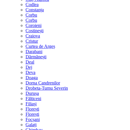
Codlea
Constanța
Corbu
Corbu
Coroieni
Costinești
Craiova
Cristur
Curtea de Argeș
Darabani
Dărmănești
Deal
Dej
Deva
Doaga
Dorna Candrenilor
Drobeta-Turnu Severin
Durușa
Fălticeni
Filiași
Florești
Florești
Focșani
Galați
Ghimbav