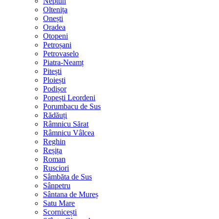
Neptun
Oltenița
Onești
Oradea
Otopeni
Petroșani
Petrovaselo
Piatra-Neamț
Pitești
Ploiești
Podișor
Popești Leordeni
Porumbacu de Sus
Rădăuți
Râmnicu Sărat
Râmnicu Vâlcea
Reghin
Reșița
Roman
Rusciori
Sâmbăta de Sus
Sânpetru
Sântana de Mureș
Satu Mare
Scornicești