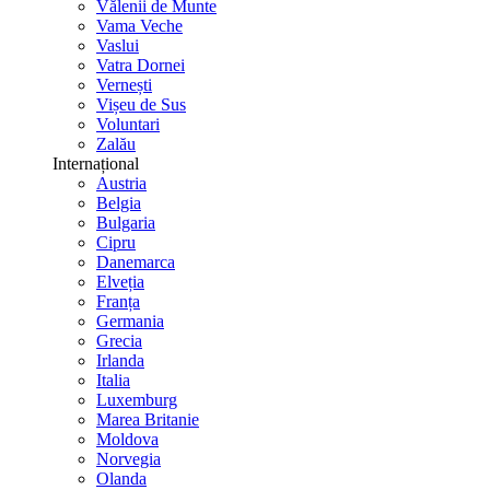
Vălenii de Munte
Vama Veche
Vaslui
Vatra Dornei
Vernești
Vișeu de Sus
Voluntari
Zalău
Internațional
Austria
Belgia
Bulgaria
Cipru
Danemarca
Elveția
Franța
Germania
Grecia
Irlanda
Italia
Luxemburg
Marea Britanie
Moldova
Norvegia
Olanda