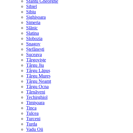
Sfântu Gheorghe
Sibiel
Sibiu
Sighișoara
Simeria
Slănic
Slatina
Slobozia
Snagov
Ștefănești
Suceava
Târgoviște
Târgu Jiu
Târgu Lăpuș
Târgu Mureș
Târgu Neamț
Târgu Ocna
Târnăveni
Techirghiol
Timișoara
Tinca
Tulcea
Turceni
Turda
Vadu Oii