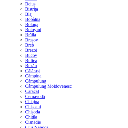
Beiuș
Bistrița
Blaj
Bobâlna
Bologa
Botoșani
Brăila
Brașov
Breb
Brezoi
Bucov
Buftea
Buzău
Călărași
Câmpina
Câmpulung
Câmpulung Moldovenesc
Caracal
Cernavodă
Chiajna
Chișcani
Chișoda
Chitila
Cisnădie
Cluj-Napoca