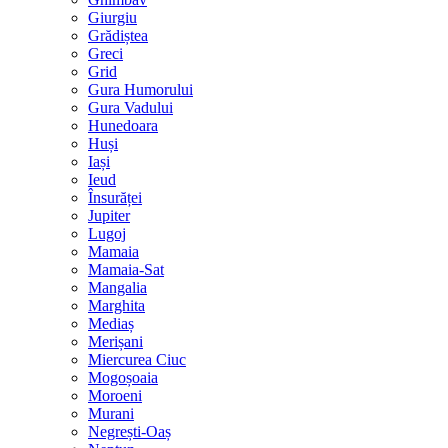
Giurgiu
Grădiștea
Greci
Grid
Gura Humorului
Gura Vadului
Hunedoara
Huși
Iași
Ieud
Însurăței
Jupiter
Lugoj
Mamaia
Mamaia-Sat
Mangalia
Marghita
Mediaș
Merișani
Miercurea Ciuc
Mogoșoaia
Moroeni
Murani
Negrești-Oaș