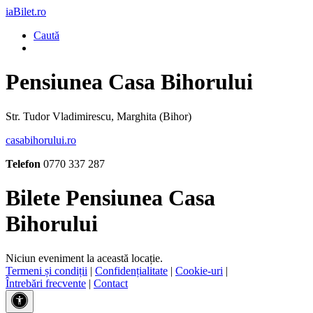
iaBilet.ro
Caută
Pensiunea Casa Bihorului
Str. Tudor Vladimirescu, Marghita (Bihor)
casabihorului.ro
Telefon
0770 337 287
Bilete Pensiunea Casa
Bihorului
Niciun eveniment la această locație.
Termeni și condiții
|
Confidențialitate
|
Cookie-uri
|
Întrebări frecvente
|
Contact