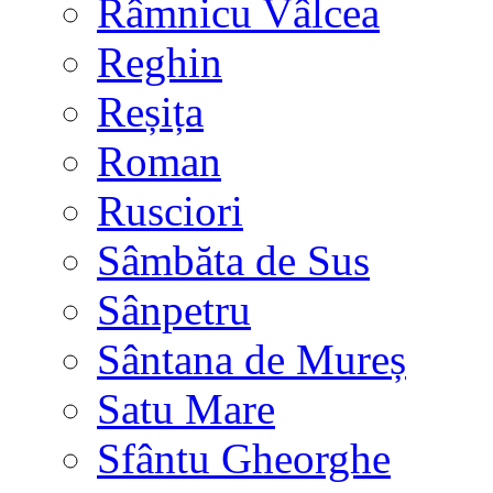
Râmnicu Vâlcea
Reghin
Reșița
Roman
Rusciori
Sâmbăta de Sus
Sânpetru
Sântana de Mureș
Satu Mare
Sfântu Gheorghe