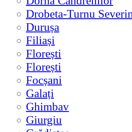
Dorna Candrenilor
Drobeta-Turnu Severi
Durușa
Filiași
Florești
Florești
Focșani
Galați
Ghimbav
Giurgiu