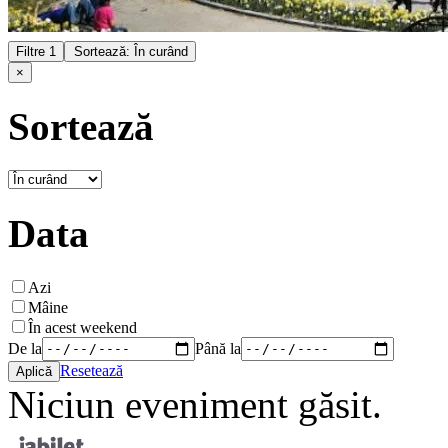
Filtre
1
Sortează: În curând
×
Sortează
Data
Azi
Mâine
În acest weekend
De la
Până la
Resetează
Niciun eveniment găsit.