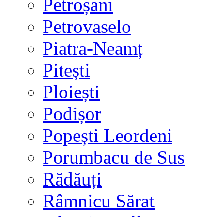
Petroșani
Petrovaselo
Piatra-Neamț
Pitești
Ploiești
Podișor
Popești Leordeni
Porumbacu de Sus
Rădăuți
Râmnicu Sărat