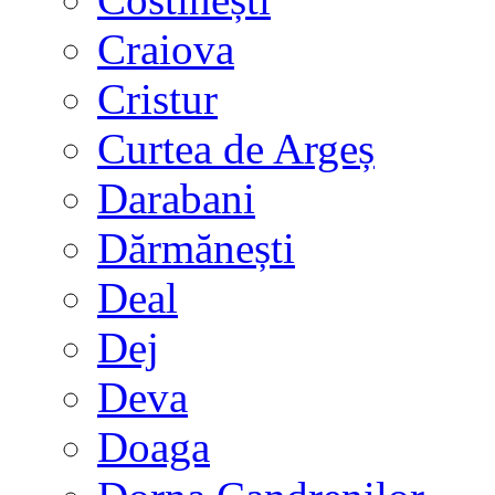
Craiova
Cristur
Curtea de Argeș
Darabani
Dărmănești
Deal
Dej
Deva
Doaga