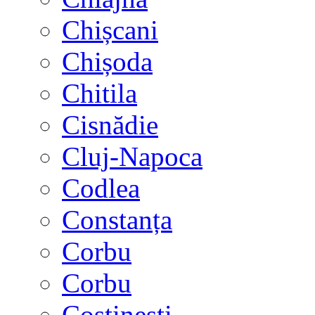
Chișcani
Chișoda
Chitila
Cisnădie
Cluj-Napoca
Codlea
Constanța
Corbu
Corbu
Costinești