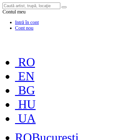
Contul meu
Intră în cont
Cont nou
RO
EN
BG
HU
UA
RO
București