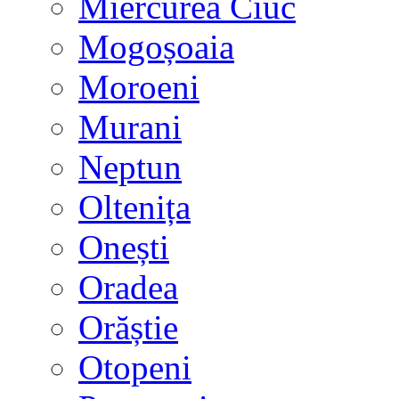
Miercurea Ciuc
Mogoșoaia
Moroeni
Murani
Neptun
Oltenița
Onești
Oradea
Orăștie
Otopeni