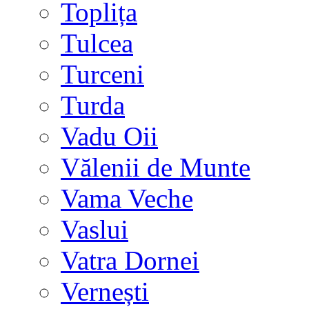
Toplița
Tulcea
Turceni
Turda
Vadu Oii
Vălenii de Munte
Vama Veche
Vaslui
Vatra Dornei
Vernești