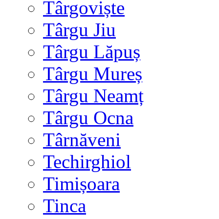
Târgoviște
Târgu Jiu
Târgu Lăpuș
Târgu Mureș
Târgu Neamț
Târgu Ocna
Târnăveni
Techirghiol
Timișoara
Tinca