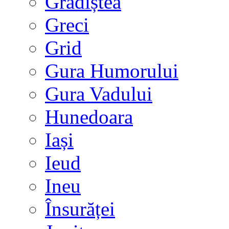
Grădiștea
Greci
Grid
Gura Humorului
Gura Vadului
Hunedoara
Iași
Ieud
Ineu
Însurăței