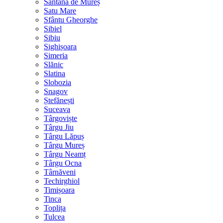
Sântana de Mureș
Satu Mare
Sfântu Gheorghe
Sibiel
Sibiu
Sighișoara
Simeria
Slănic
Slatina
Slobozia
Snagov
Ștefănești
Suceava
Târgoviște
Târgu Jiu
Târgu Lăpuș
Târgu Mureș
Târgu Neamț
Târgu Ocna
Târnăveni
Techirghiol
Timișoara
Tinca
Toplița
Tulcea