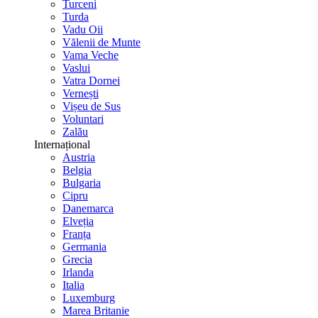
Turceni
Turda
Vadu Oii
Vălenii de Munte
Vama Veche
Vaslui
Vatra Dornei
Vernești
Vișeu de Sus
Voluntari
Zalău
Internațional
Austria
Belgia
Bulgaria
Cipru
Danemarca
Elveția
Franța
Germania
Grecia
Irlanda
Italia
Luxemburg
Marea Britanie