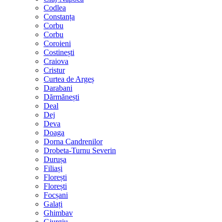
Codlea
Constanța
Corbu
Corbu
Coroieni
Costinești
Craiova
Cristur
Curtea de Argeș
Darabani
Dărmănești
Deal
Dej
Deva
Doaga
Dorna Candrenilor
Drobeta-Turnu Severin
Durușa
Filiași
Florești
Florești
Focșani
Galați
Ghimbav
Giurgiu