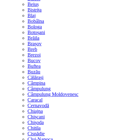
Beiuș
Bistrița
Blaj
Bobâlna
Bologa
Botoșani
Brăila
Brașov
Breb
Brezoi
Bucov
Buftea
Buzău
Călărași
Câmpina
Câmpulung
Câmpulung Moldovenesc
Caracal
Cernavodă
Chiajna
Chișcani
Chișoda
Chitila
Cisnădie
Cluj-Napoca