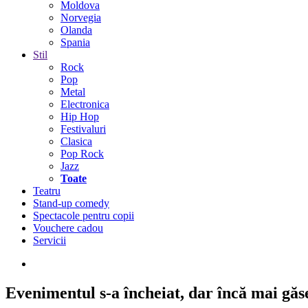
Moldova
Norvegia
Olanda
Spania
Stil
Rock
Pop
Metal
Electronica
Hip Hop
Festivaluri
Clasica
Pop Rock
Jazz
Toate
Teatru
Stand-up comedy
Spectacole pentru copii
Vouchere cadou
Servicii
Evenimentul s-a încheiat,
dar încă mai găseș