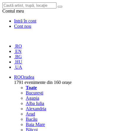
Contul meu
Intră în cont
Cont nou
RO
EN
BG
HU
UA
RO
Oradea
1791 evenimente din 160 orașe
Toate
București
Agapia
Alba Iulia
Alexandria
Arad
Bacău
Baia Mare
Băicoi