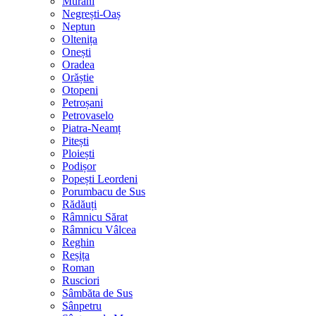
Murani
Negrești-Oaș
Neptun
Oltenița
Onești
Oradea
Orăștie
Otopeni
Petroșani
Petrovaselo
Piatra-Neamț
Pitești
Ploiești
Podișor
Popești Leordeni
Porumbacu de Sus
Rădăuți
Râmnicu Sărat
Râmnicu Vâlcea
Reghin
Reșița
Roman
Rusciori
Sâmbăta de Sus
Sânpetru