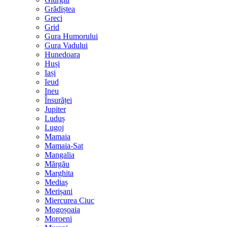
Grădiștea
Greci
Grid
Gura Humorului
Gura Vadului
Hunedoara
Huși
Iași
Ieud
Ineu
Însurăței
Jupiter
Luduș
Lugoj
Mamaia
Mamaia-Sat
Mangalia
Mărgău
Marghita
Mediaș
Merișani
Miercurea Ciuc
Mogoșoaia
Moroeni