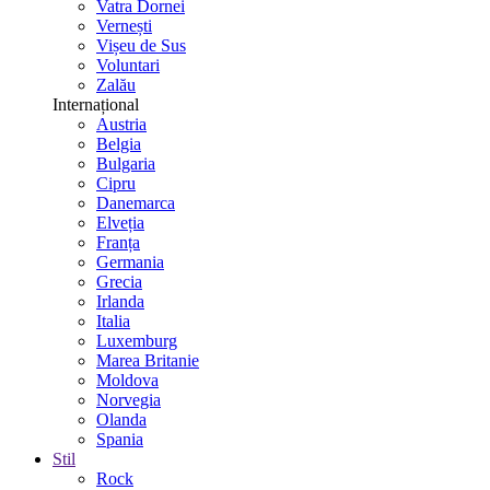
Vatra Dornei
Vernești
Vișeu de Sus
Voluntari
Zalău
Internațional
Austria
Belgia
Bulgaria
Cipru
Danemarca
Elveția
Franța
Germania
Grecia
Irlanda
Italia
Luxemburg
Marea Britanie
Moldova
Norvegia
Olanda
Spania
Stil
Rock