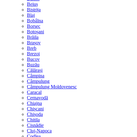
Beiuș
Bistrița
Blaj
Bobâlna
Borsec
Botoșani
Brăila
Brașov
Breb
Brezoi
Bucov
Buzău
Călărași
Câmpina
Câmpulung
Câmpulung Moldovenesc
Caracal
Cernavodă
Chiajna
Chișcani
Chișoda
Chitila
Cisnădie
Cluj-Napoca
Codlea