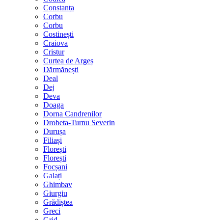
Constanța
Corbu
Corbu
Costinești
Craiova
Cristur
Curtea de Argeș
Dărmănești
Deal
Dej
Deva
Doaga
Dorna Candrenilor
Drobeta-Turnu Severin
Durușa
Filiași
Florești
Florești
Focșani
Galați
Ghimbav
Giurgiu
Grădiștea
Greci
Grid