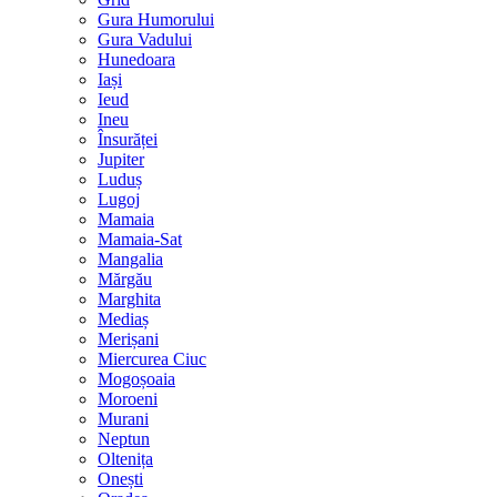
Gura Humorului
Gura Vadului
Hunedoara
Iași
Ieud
Ineu
Însurăței
Jupiter
Luduș
Lugoj
Mamaia
Mamaia-Sat
Mangalia
Mărgău
Marghita
Mediaș
Merișani
Miercurea Ciuc
Mogoșoaia
Moroeni
Murani
Neptun
Oltenița
Onești