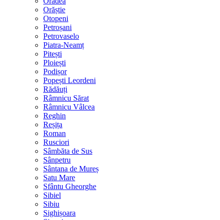
Oradea
Orăștie
Otopeni
Petroșani
Petrovaselo
Piatra-Neamț
Pitești
Ploiești
Podișor
Popești Leordeni
Rădăuți
Râmnicu Sărat
Râmnicu Vâlcea
Reghin
Reșița
Roman
Rusciori
Sâmbăta de Sus
Sânpetru
Sântana de Mureș
Satu Mare
Sfântu Gheorghe
Sibiel
Sibiu
Sighișoara