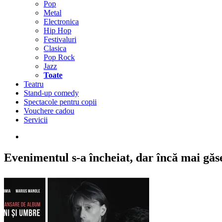
Pop
Metal
Electronica
Hip Hop
Festivaluri
Clasica
Pop Rock
Jazz
Toate
Teatru
Stand-up comedy
Spectacole pentru copii
Vouchere cadou
Servicii
Evenimentul s-a încheiat,
dar încă mai găseș