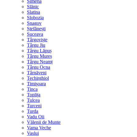
Simeria
Slănic
Slatina
Slobozia
Snagov
Ștefănești
Suceava
Târgoviște
Târgu Jiu
Târgu Lăpuș
Târgu Mureș
Târgu Neamț
Târgu Ocna
Târnăveni
Techirghiol
Timișoara
Tinca
Toplița
Tulcea
Turceni
Turda
Vadu Oii
Vălenii de Munte
Vama Veche
Vaslui