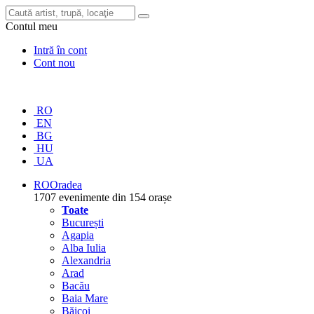
Contul meu
Intră în cont
Cont nou
RO
EN
BG
HU
UA
RO
Oradea
1707 evenimente din 154 orașe
Toate
București
Agapia
Alba Iulia
Alexandria
Arad
Bacău
Baia Mare
Băicoi