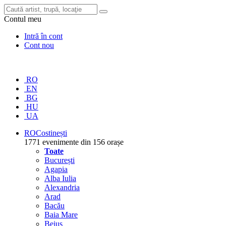
Contul meu
Intră în cont
Cont nou
RO
EN
BG
HU
UA
RO
Costinești
1771 evenimente din 156 orașe
Toate
București
Agapia
Alba Iulia
Alexandria
Arad
Bacău
Baia Mare
Beiuș