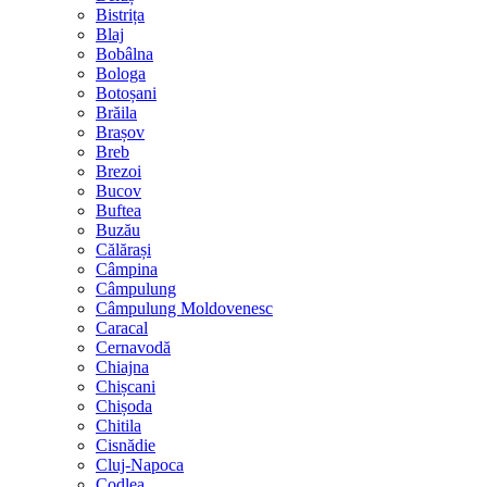
Bistrița
Blaj
Bobâlna
Bologa
Botoșani
Brăila
Brașov
Breb
Brezoi
Bucov
Buftea
Buzău
Călărași
Câmpina
Câmpulung
Câmpulung Moldovenesc
Caracal
Cernavodă
Chiajna
Chișcani
Chișoda
Chitila
Cisnădie
Cluj-Napoca
Codlea