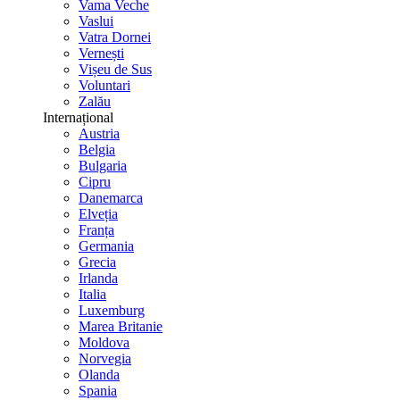
Vama Veche
Vaslui
Vatra Dornei
Vernești
Vișeu de Sus
Voluntari
Zalău
Internațional
Austria
Belgia
Bulgaria
Cipru
Danemarca
Elveția
Franța
Germania
Grecia
Irlanda
Italia
Luxemburg
Marea Britanie
Moldova
Norvegia
Olanda
Spania