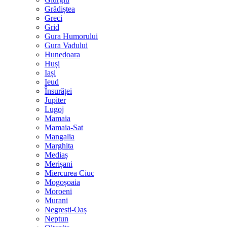
Grădiștea
Greci
Grid
Gura Humorului
Gura Vadului
Hunedoara
Huși
Iași
Ieud
Însurăței
Jupiter
Lugoj
Mamaia
Mamaia-Sat
Mangalia
Marghita
Mediaș
Merișani
Miercurea Ciuc
Mogoșoaia
Moroeni
Murani
Negrești-Oaș
Neptun