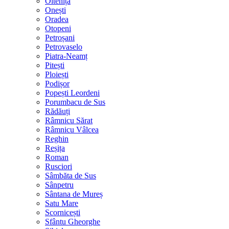
Oltenița
Onești
Oradea
Otopeni
Petroșani
Petrovaselo
Piatra-Neamț
Pitești
Ploiești
Podișor
Popești Leordeni
Porumbacu de Sus
Rădăuți
Râmnicu Sărat
Râmnicu Vâlcea
Reghin
Reșița
Roman
Rusciori
Sâmbăta de Sus
Sânpetru
Sântana de Mureș
Satu Mare
Scornicești
Sfântu Gheorghe