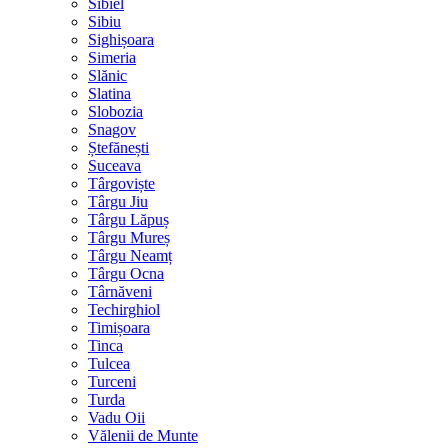
Sibiel
Sibiu
Sighișoara
Simeria
Slănic
Slatina
Slobozia
Snagov
Ștefănești
Suceava
Târgoviște
Târgu Jiu
Târgu Lăpuș
Târgu Mureș
Târgu Neamț
Târgu Ocna
Târnăveni
Techirghiol
Timișoara
Tinca
Tulcea
Turceni
Turda
Vadu Oii
Vălenii de Munte