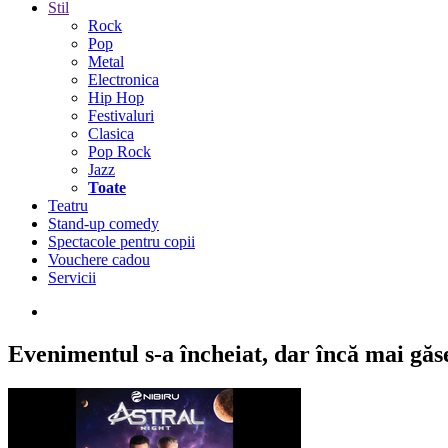
Stil
Rock
Pop
Metal
Electronica
Hip Hop
Festivaluri
Clasica
Pop Rock
Jazz
Toate
Teatru
Stand-up comedy
Spectacole pentru copii
Vouchere cadou
Servicii
Evenimentul s-a încheiat,
dar încă mai găseș