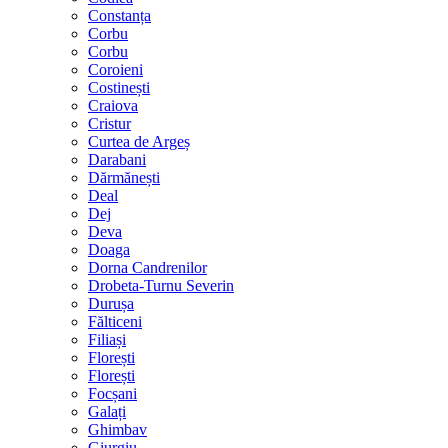
Constanța
Corbu
Corbu
Coroieni
Costinești
Craiova
Cristur
Curtea de Argeș
Darabani
Dărmănești
Deal
Dej
Deva
Doaga
Dorna Candrenilor
Drobeta-Turnu Severin
Durușa
Fălticeni
Filiași
Florești
Florești
Focșani
Galați
Ghimbav
Giurgiu