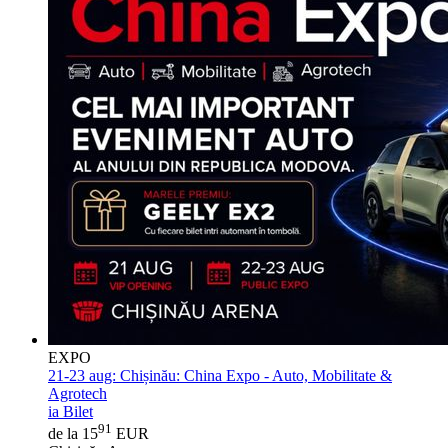
EXPO
21-23 aug:
Chișinău: China Expo - Auto, Mobilitate &
Agrotech
ia Bilet
91
de la 15
EUR