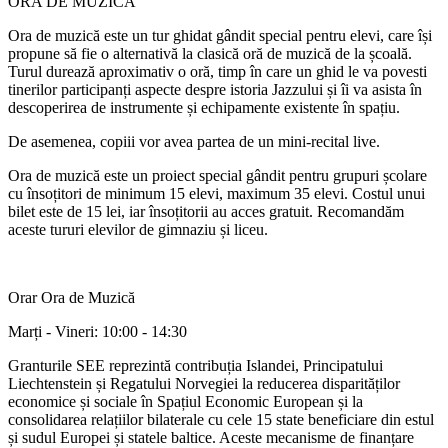
ORA DE MUZICĂ
Ora de muzică este un tur ghidat gândit special pentru elevi, care își
propune să fie o alternativă la clasică oră de muzică de la școală.
Turul durează aproximativ o oră, timp în care un ghid le va povesti
tinerilor participanți aspecte despre istoria Jazzului și îi va asista în
descoperirea de instrumente și echipamente existente în spațiu.
De asemenea, copiii vor avea partea de un mini-recital live.
Ora de muzică este un proiect special gândit pentru grupuri școlare
cu însoțitori de minimum 15 elevi, maximum 35 elevi. Costul unui
bilet este de 15 lei, iar însoțitorii au acces gratuit. Recomandăm
aceste tururi elevilor de gimnaziu și liceu.
Orar Ora de Muzică
Marți - Vineri: 10:00 - 14:30
Granturile SEE reprezintă contribuția Islandei, Principatului
Liechtenstein și Regatului Norvegiei la reducerea disparităților
economice și sociale în Spațiul Economic European și la
consolidarea relațiilor bilaterale cu cele 15 state beneficiare din estul
și sudul Europei și statele baltice. Aceste mecanisme de finanțare