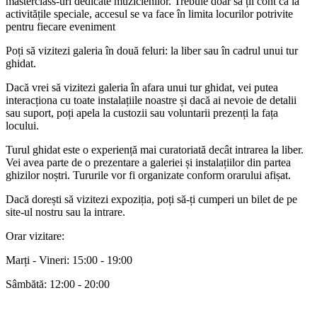
masterclass-uri dedicate muzicienilor. Trebuie doar să ții cont că la
activitățile speciale, accesul se va face în limita locurilor potrivite
pentru fiecare eveniment
Poți să vizitezi galeria în două feluri: la liber sau în cadrul unui tur
ghidat.
Dacă vrei să vizitezi galeria în afara unui tur ghidat, vei putea
interacționa cu toate instalațiile noastre și dacă ai nevoie de detalii
sau suport, poți apela la custozii sau voluntarii prezenți la fața
locului.
Turul ghidat este o experiență mai curatoriată decât intrarea la liber.
Vei avea parte de o prezentare a galeriei și instalațiilor din partea
ghizilor noștri. Tururile vor fi organizate conform orarului afișat.
Dacă dorești să vizitezi expoziția, poți să-ți cumperi un bilet de pe
site-ul nostru sau la intrare.
Orar vizitare:
Marți - Vineri: 15:00 - 19:00
Sâmbătă: 12:00 - 20:00