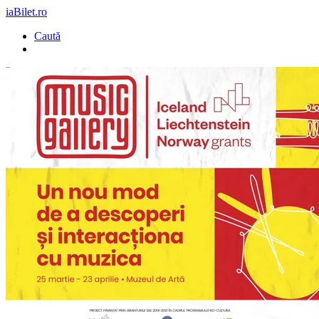
iaBilet.ro
Caută