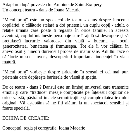
Adaptare după povestea lui Antoine de Saint-Exupéry
Un concept teatru - dans de Ioana Macarie
"Micul prinț" este un spectacol de teatru - dans despre inocența
copilăriei, o călătorie stelară a doi prieteni, un cuplu copil - adult, o
relație umană care poate fi regăsită în orice familie. În această
aventură, copilul întâlnește personaje care îl ajută să descopere și să
prețuiască lucrurile valoroase din viață – bucuria și jocul,
generozitatea, bunătatea și frumusețea. Tot ele îi vor călăuzi în
anevoiosul și uneori durerosul proces de maturizare. Adultul face o
călătorie în sens invers, descoperind importanța inocenței în viața
matură.
"Micul prinț" vorbește despre prietenie în sensul ei cel mai pur,
prietenia care depășește barierele de vârstă și spațiu.
De ce teatru - dans ? Dansul este un limbaj universal care transmite
emoții și care ”traduce” mesaje complicate pe înțelesul copiilor de
orice vârstă, păstrând intacte semnificațiile și complexitatea textului
original. Vă așteptăm să ne fiți alături la un spectacol sensibil și
foarte specială.
ECHIPA DE CREAȚIE:
Conceptul, regia și coregrafia: Ioana Macarie