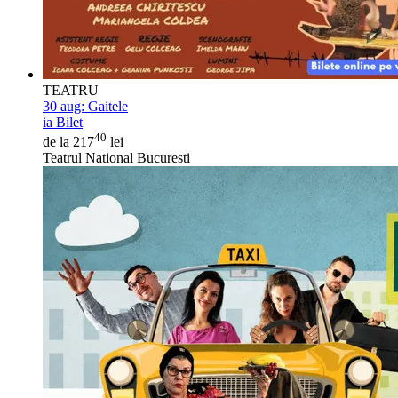
TEATRU
30 aug:
Gaitele
ia Bilet
40
de la 217
lei
Teatrul National Bucuresti