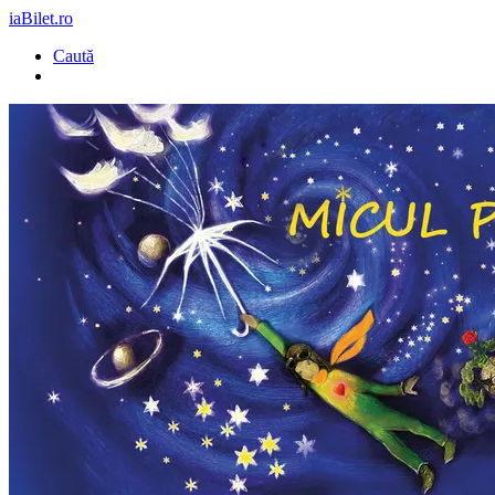
iaBilet.ro
Caută