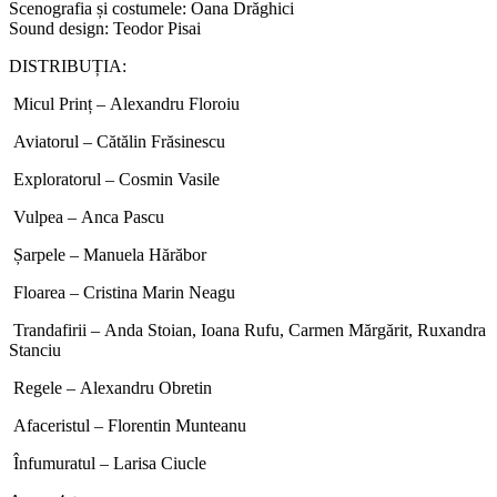
Scenografia și costumele: Oana Drăghici
Sound design: Teodor Pisai
DISTRIBUȚIA:
Micul Prinț –
Alexandru Floroiu
Aviatorul –
Cătălin Frăsinescu
Exploratorul –
Cosmin Vasile
Vulpea –
Anca Pascu
Șarpele –
Manuela Hărăbor
Floarea –
Cristina Marin Neagu
Trandafirii –
Anda Stoian, Ioana Rufu, Carmen Mărgărit, Ruxandra
Stanciu
Regele –
Alexandru Obretin
Afaceristul –
Florentin Munteanu
Înfumuratul –
Larisa Ciucle