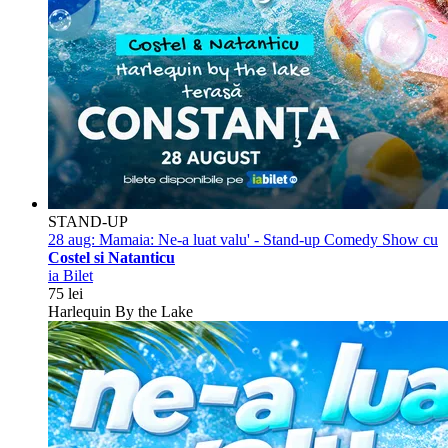
STAND-UP
28 aug:
Mamaia: Ne-a luat valu' - Stand-up Comedy Show cu
Costel si Natanticu
ia Bilet
75 lei
Harlequin By the Lake