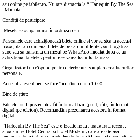
sau online pe iabilet.ro. Nu rata distractia la “ Harlequin By The Sea
"Mamaia
Condiții de participare:
Mesele se ocupă numai în ordinea sosirii
Persoanele care achiziționează bilete online si vor sa stea la acceasi
masa , dar au cumparat bilete de pe carduri diferite , sunt rugati să
sune sau sa transmita un mesaj pe WhatsApp imediat dupa ce au
achizitionat biletele , pentru rezervarea locurilor la masa.
Organizatorii nu răspund pentru deteriorarea sau pierderea lucrurilor
personale.
Accesul la eveniment se face începând cu
ora 19:00
Bine de știut:
Biletele pot fi prezentate atât în format fizic (print) cât și în format
digital (pe telefon). Recomandăm prezentarea acestora în format
digital.
”
Harlequin By The Sea
” este o locatie noua , inaugurata recent ,
situata intre Hotel Central si Hotel Modern , care are o terasa
generoasa la exterior cu deschidere la faleza Mamaia si o capacitate