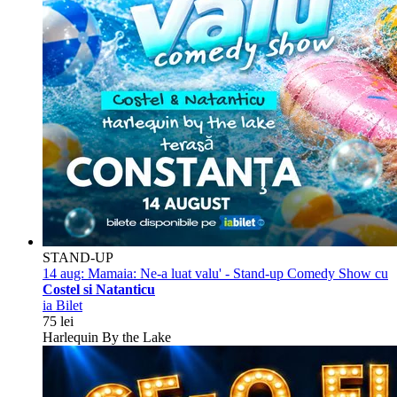
STAND-UP
14 aug:
Mamaia: Ne-a luat valu' - Stand-up Comedy Show cu
Costel si Natanticu
ia Bilet
75 lei
Harlequin By the Lake