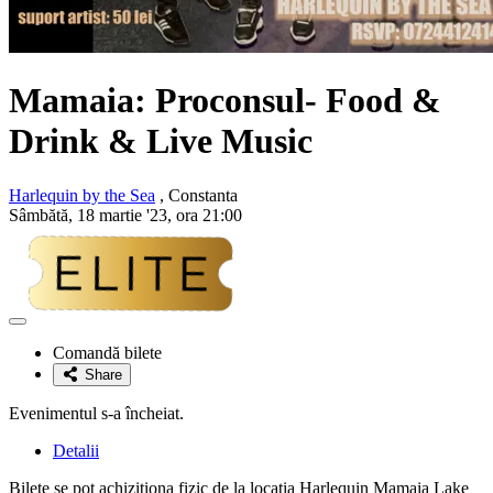
Mamaia:
Proconsul
- Food &
Drink & Live Music
Harlequin by the Sea
, Constanta
Sâmbătă, 18 martie '23, ora 21:00
Adaugă
la
Comandă bilete
favorite
Share
Evenimentul s-a încheiat.
Detalii
Bilete se pot achizitiona fizic de la locatia Harlequin Mamaia Lake