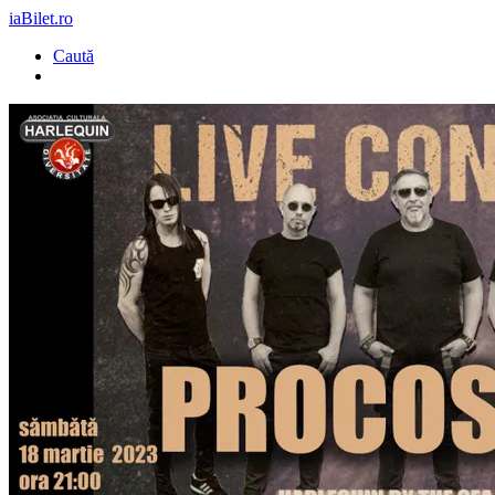
iaBilet.ro
Caută