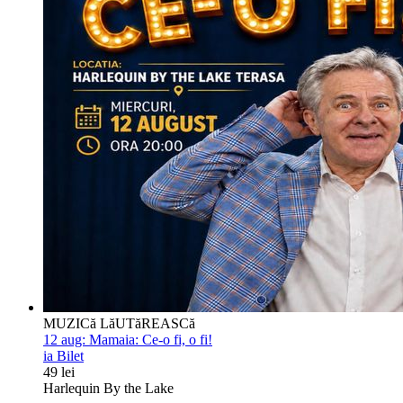
MUZICă LăUTăREASCă
12 aug:
Mamaia: Ce-o fi, o fi!
ia Bilet
49 lei
Harlequin By the Lake