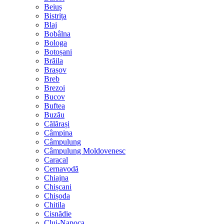
Beiuș
Bistrița
Blaj
Bobâlna
Bologa
Botoșani
Brăila
Brașov
Breb
Brezoi
Bucov
Buftea
Buzău
Călărași
Câmpina
Câmpulung
Câmpulung Moldovenesc
Caracal
Cernavodă
Chiajna
Chișcani
Chișoda
Chitila
Cisnădie
Cluj-Napoca