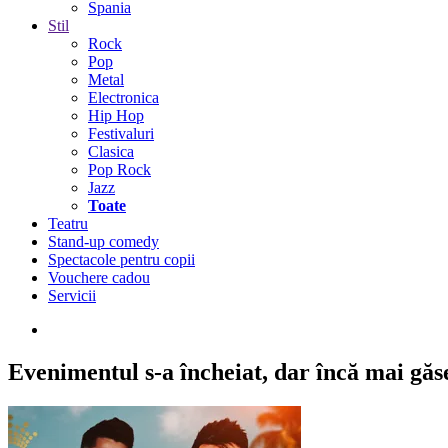
Spania
Stil
Rock
Pop
Metal
Electronica
Hip Hop
Festivaluri
Clasica
Pop Rock
Jazz
Toate
Teatru
Stand-up comedy
Spectacole pentru copii
Vouchere cadou
Servicii
Evenimentul s-a încheiat,
dar încă mai găseș