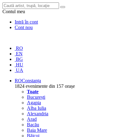
Contul meu
Intră în cont
Cont nou
RO
EN
BG
HU
UA
RO
Constanța
1824 evenimente din 157 orașe
Toate
București
Agapia
Alba Iulia
Alexandria
Arad
Bacău
Baia Mare
Băicoi