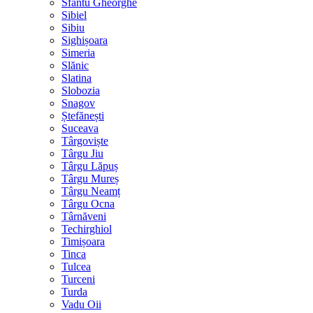
Sfântu Gheorghe
Sibiel
Sibiu
Sighișoara
Simeria
Slănic
Slatina
Slobozia
Snagov
Ștefănești
Suceava
Târgoviște
Târgu Jiu
Târgu Lăpuș
Târgu Mureș
Târgu Neamț
Târgu Ocna
Târnăveni
Techirghiol
Timișoara
Tinca
Tulcea
Turceni
Turda
Vadu Oii