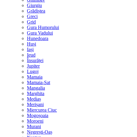
Giurgiu
Grădiștea
Greci
Grid
Gura Humorului
Gura Vadului
Hunedoara
Huși
Iași
Ieud
Însurăței
Jupiter
Lugoj
Mamaia
Mamaia-Sat
Mangalia
Marghita
Mediaș
Merișani
Miercurea Ciuc
Mogoșoaia
Moroeni
Murani
Negrești-Oaș