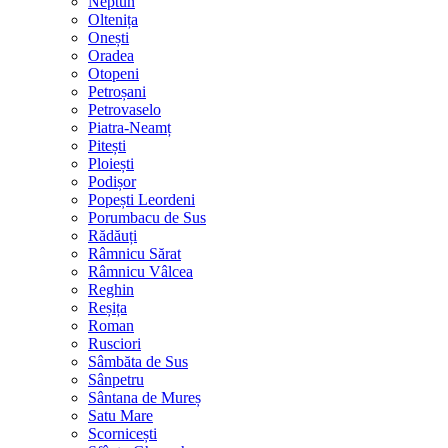
Neptun
Oltenița
Onești
Oradea
Otopeni
Petroșani
Petrovaselo
Piatra-Neamț
Pitești
Ploiești
Podișor
Popești Leordeni
Porumbacu de Sus
Rădăuți
Râmnicu Sărat
Râmnicu Vâlcea
Reghin
Reșița
Roman
Rusciori
Sâmbăta de Sus
Sânpetru
Sântana de Mureș
Satu Mare
Scornicești