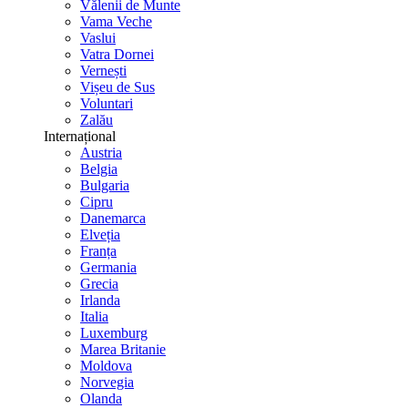
Vălenii de Munte
Vama Veche
Vaslui
Vatra Dornei
Vernești
Vișeu de Sus
Voluntari
Zalău
Internațional
Austria
Belgia
Bulgaria
Cipru
Danemarca
Elveția
Franța
Germania
Grecia
Irlanda
Italia
Luxemburg
Marea Britanie
Moldova
Norvegia
Olanda