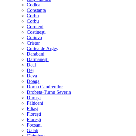
Codlea
Constanța
Corbu
Corbu
Coroieni
Costinești
Craiova
Cristur
Curtea de Argeș
Darabani
Dărmănești
Deal
Dej
Deva
Doaga
Dorna Candrenilor
Drobeta-Turnu Severin
Durușa
Fălticeni
Filiași
Florești
Florești
Focșani
Galați
Ghimbav