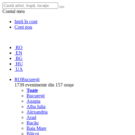
Contul meu
Intră în cont
Cont nou
RO
EN
BG
HU
UA
RO
București
1739 evenimente din 157 orașe
Toate
București
Agapia
Alba Iulia
Alexandria
Arad
Bacău
Baia Mare
Băicoi