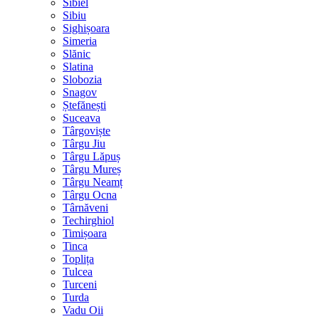
Sibiel
Sibiu
Sighișoara
Simeria
Slănic
Slatina
Slobozia
Snagov
Ștefănești
Suceava
Târgoviște
Târgu Jiu
Târgu Lăpuș
Târgu Mureș
Târgu Neamț
Târgu Ocna
Târnăveni
Techirghiol
Timișoara
Tinca
Toplița
Tulcea
Turceni
Turda
Vadu Oii