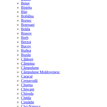
Beiuș
Bistrița
Blaj
Bobâlna
Borsec
Botoșani
Brăila
Brașov
Breb
Brezoi
Bucov
Buftea
Buzău
Călărași
Câmpina
Câmpulung
Câmpulung Moldovenesc
Caracal
Cernavodă
Chiajna
Chișcani
Chișoda
Chitila
Cisnădie
Cluj-Napoca