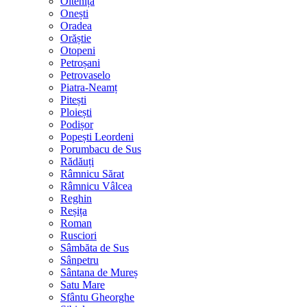
Oltenița
Onești
Oradea
Orăștie
Otopeni
Petroșani
Petrovaselo
Piatra-Neamț
Pitești
Ploiești
Podișor
Popești Leordeni
Porumbacu de Sus
Rădăuți
Râmnicu Sărat
Râmnicu Vâlcea
Reghin
Reșița
Roman
Rusciori
Sâmbăta de Sus
Sânpetru
Sântana de Mureș
Satu Mare
Sfântu Gheorghe