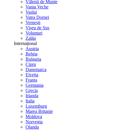
Vălenii de Munte
Vama Veche
Vaslui
Vatra Dornei
Vernești
Vișeu de Sus
Voluntari
Zalău
Internațional
Austria
Belgia
Bulgaria
Cipru
Danemarca
Elveția
Franța
Germania
Grecia
Irlanda
Italia
Luxemburg
Marea Britanie
Moldova
Norvegia
Olanda