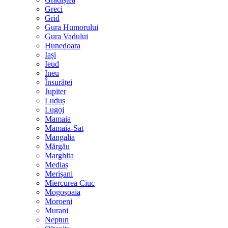
Greci
Grid
Gura Humorului
Gura Vadului
Hunedoara
Iași
Ieud
Ineu
Însurăței
Jupiter
Luduș
Lugoj
Mamaia
Mamaia-Sat
Mangalia
Mărgău
Marghita
Mediaș
Merișani
Miercurea Ciuc
Mogoșoaia
Moroeni
Murani
Neptun