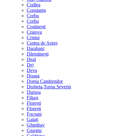
Codlea
Constanța
Corbu
Corbu
Costinești
Craiova
Cristur
Curtea de Argeș
Darabani
Dărmănești
Deal
Dej
Deva
Doaga
Dorna Candrenilor
Drobeta-Turnu Severin
Durușa
Filiași
Florești
Florești
Focșani
Galați
Ghimbav
Giurgiu
Grădiștea