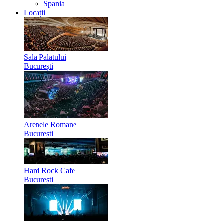
Spania
Locații
Sala Palatului
București
Arenele Romane
București
Hard Rock Cafe
București